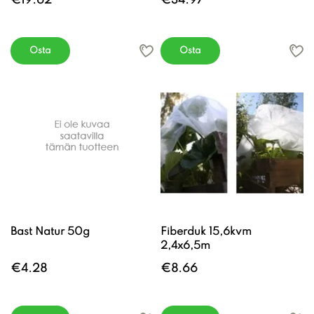
€19.62
€34.97
Osta
Osta
Bast Natur 50g
Fiberduk 15,6kvm
2,4x6,5m
€4.28
€8.66