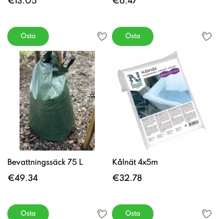
€13.05
€6.47
Osta
Osta
Bevattningssäck 75 L
Kålnät 4x5m
€49.34
€32.78
Osta
Osta