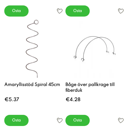
Osta
Osta
Amaryllisstöd Spiral 45cm
Båge över pallkrage till
fiberduk
€5.37
€4.28
Osta
Osta