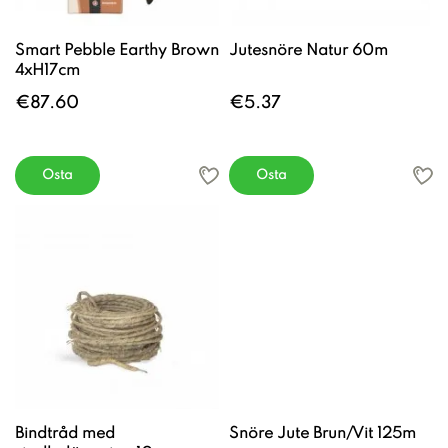
Smart Pebble Earthy Brown
Jutesnöre Natur 60m
4xH17cm
€87.60
€5.37
Osta
Osta
Bindtråd med
Snöre Jute Brun/Vit 125m