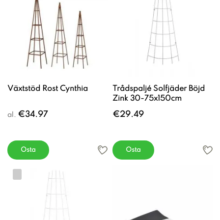
Växtstöd Rost Cynthia
Trådspaljé Solfjäder Böjd
Zink 30-75x150cm
€34.97
€29.49
al.
Osta
Osta