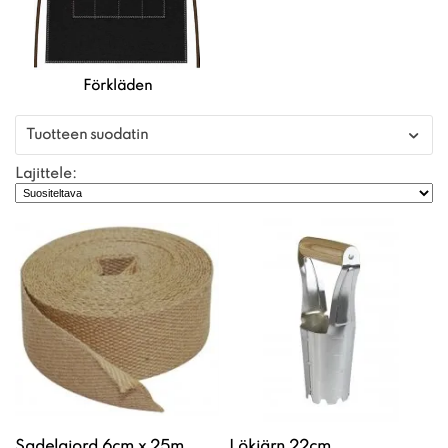
Förkläden
Tuotteen suodatin
Lajittele:
Sadelgjord 6cm x 25m
Lökjärn 22cm