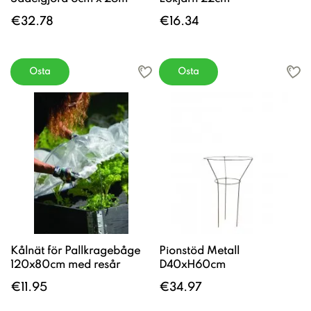
€32.78
€16.34
Osta
Osta
Kålnät för Pallkragebåge
Pionstöd Metall
120x80cm med resår
D40xH60cm
€11.95
€34.97