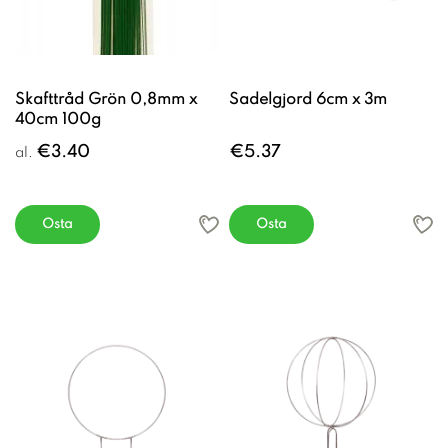
Skafttråd Grön 0,8mm x
Sadelgjord 6cm x 3m
40cm 100g
€3.40
€5.37
al.
Osta
Osta