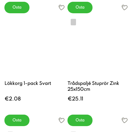
Osta
Osta
Lökkorg 1-pack Svart
Trådspaljé Stuprör Zink
25x150cm
€2.08
€25.11
Osta
Osta