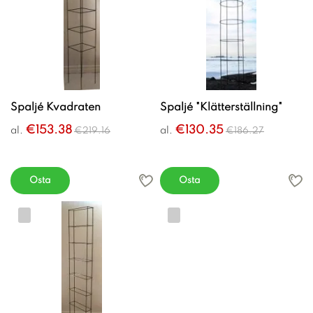
Spaljé Kvadraten
Spaljé "Klätterställning"
€153.38
€130.35
al.
al.
€219.16
€186.27
Osta
Osta