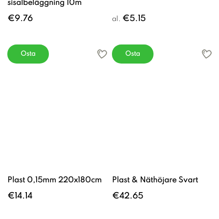
sisalbeläggning 10m
€9.76
€5.15
al.
Osta
Osta
Plast 0,15mm 220x180cm
Plast & Näthöjare Svart
€14.14
€42.65