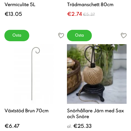
Vermiculite 5L
Trädmanschett 80cm
€13.05
€2.74
€5.37
Osta
Osta
Växtstöd Brun 70cm
Snörhållare Järn med Sax
och Snöre
€6.47
€25.33
al.