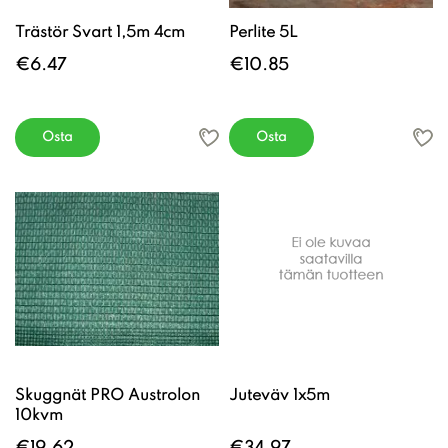
Trästör Svart 1,5m 4cm
Perlite 5L
€6.47
€10.85
Osta
Osta
Skuggnät PRO Austrolon
Juteväv 1x5m
10kvm