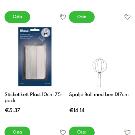
Osta
Osta
Sticketikett Plast 10cm 75-
Spaljé Boll med ben D17cm
pack
€5.37
€14.14
Osta
Osta