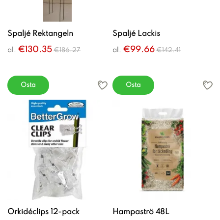
Spaljé Rektangeln
Spaljé Lackis
€130.35
€99.66
al.
al.
€186.27
€142.41
Osta
Osta
Orkidéclips 12-pack
Hampaströ 48L