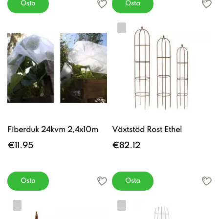
Osta
Osta
Fiberduk 24kvm 2,4x10m
Växtstöd Rost Ethel
€11.95
€82.12
Osta
Osta