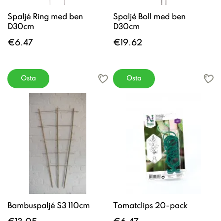
Spaljé Ring med ben
Spaljé Boll med ben
D30cm
D30cm
€6.47
€19.62
Osta
Osta
Bambuspaljé S3 110cm
Tomatclips 20-pack