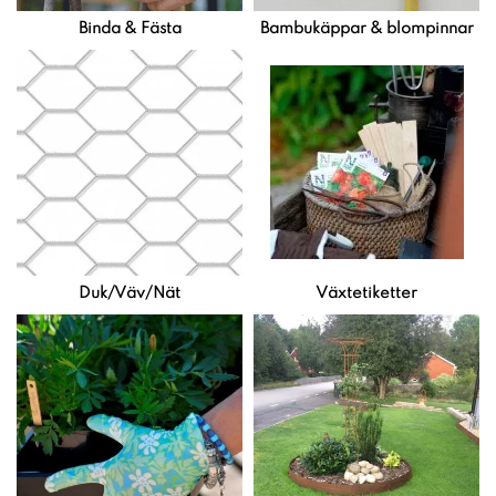
Binda & Fästa
Bambukäppar & blompinnar
Duk/Väv/Nät
Växtetiketter