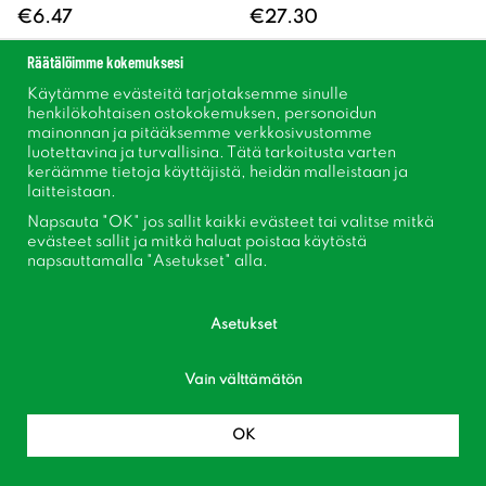
€6.47
€27.30
Räätälöimme kokemuksesi
Käytämme evästeitä tarjotaksemme sinulle
Osta
Osta
henkilökohtaisen ostokokemuksen, personoidun
mainonnan ja pitääksemme verkkosivustomme
luotettavina ja turvallisina. Tätä tarkoitusta varten
keräämme tietoja käyttäjistä, heidän malleistaan ​​ja
laitteistaan.
Napsauta "OK" jos sallit kaikki evästeet tai valitse mitkä
evästeet sallit ja mitkä haluat poistaa käytöstä
napsauttamalla "Asetukset" alla.
Asetukset
Trästör 2,5m 6cm
Växtstöd Kokos 50cm
Vain välttämätön
€17.43
€4.28
OK