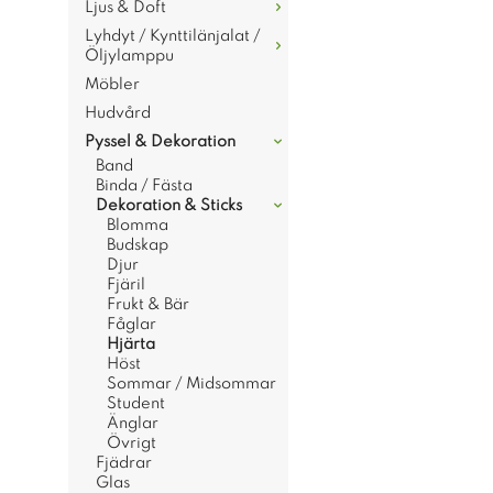
Ljus & Doft
Lyhdyt / Kynttilänjalat /
Öljylamppu
Möbler
Hudvård
Pyssel & Dekoration
Band
Binda / Fästa
Dekoration & Sticks
Blomma
Budskap
Djur
Fjäril
Frukt & Bär
Fåglar
Hjärta
Höst
Sommar / Midsommar
Student
Änglar
Övrigt
Fjädrar
Glas