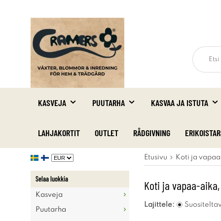
KASVEJA
PUUTARHA
KASVAA JA ISTUTA
LAHJAKORTIT
OUTLET
RÅDGIVNING
ERIKOISTA
Etusivu
Koti ja vapaa
Selaa luokkia
Koti ja vapaa-aika,
Kasveja
Lajittele:
Suositelta
Puutarha