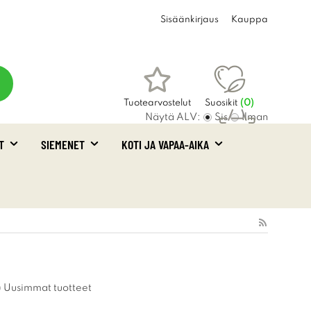
Sisäänkirjaus
Kauppa
Tuotearvostelut
Suosikit
(
0
)
Näytä ALV:
Sis
Ilman
T
SIEMENET
KOTI JA VAPAA-AIKA
Ostoskori
(0)
Uusimmat tuotteet