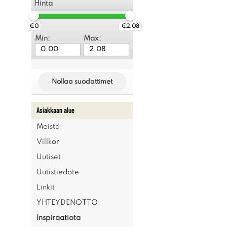
Hinta
€0
€2.08
Min:
Max:
Nollaa suodattimet
Asiakkaan alue
Meistä
Villkor
Uutiset
Uutistiedote
Linkit
YHTEYDENOTTO
Inspiraatiota