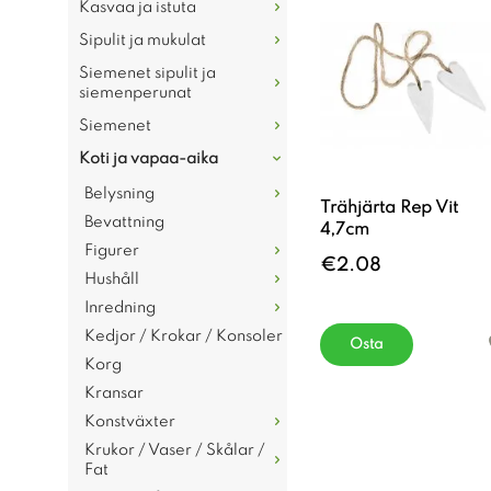
Kasvaa ja istuta
Sipulit ja mukulat
Siemenet sipulit ja
siemenperunat
Siemenet
Koti ja vapaa-aika
Belysning
Trähjärta Rep Vit
Bevattning
4,7cm
Figurer
€2.08
Hushåll
Inredning
Kedjor / Krokar / Konsoler
Osta
Korg
Kransar
Konstväxter
Krukor / Vaser / Skålar /
Fat