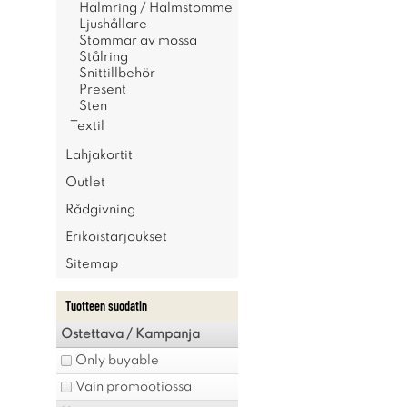
Halmring / Halmstomme
Ljushållare
Stommar av mossa
Stålring
Snittillbehör
Present
Sten
Textil
Lahjakortit
Outlet
Rådgivning
Erikoistarjoukset
Sitemap
Tuotteen suodatin
Ostettava / Kampanja
Only buyable
Vain promootiossa