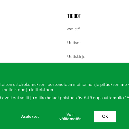
TIEDOT
Meistä
Uutiset
Uutiskirje
Tietoja evästeistä
Inspiraatiota
taisen ostokokemuksen, personoidun mainonnan ja pitääksemme ver
malleistaan ​​ja laitteistaan.
kä evästeet sallit ja mitkä haluat poistaa käytöstä napsauttamalla "A
Vain
Asetukset
OK
välttämätön