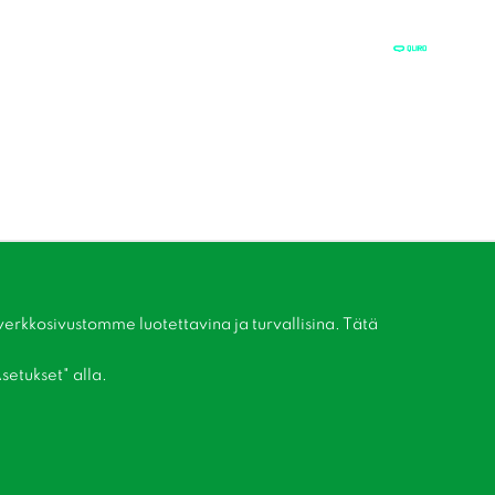
kkosivustomme luotettavina ja turvallisina. Tätä
setukset" alla.
Liity asiakaskerhoomme!