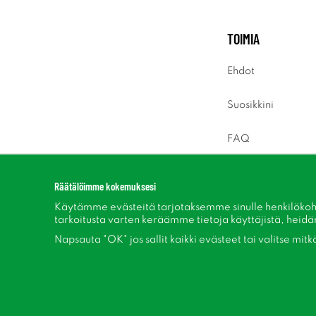
TOIMIA
Ehdot
Suosikkini
FAQ
Sisäänkirjaus
Räätälöimme kokemuksesi
Käytämme evästeitä tarjotaksemme sinulle henkilökoh
tarkoitusta varten keräämme tietoja käyttäjistä, heidän 
Napsauta "OK" jos sallit kaikki evästeet tai valitse mit
Seuraa meitä Facebook