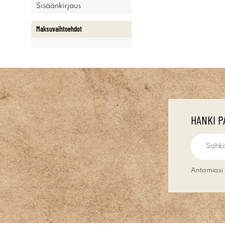
Sisäänkirjaus
Maksuvaihtoehdot
HANKI P
Antamiasi 