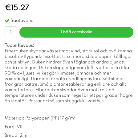
€15.27
Saatavana
Lisää ostoskoriin
Tuote Kuvaus:
Fiberduken skyddar växter mot vind, stark sol och ovälkomna
besök av flygande insekter, t.ex. morotsbladloppor, kålflugor
och stinkflyn. Duken hindrar även fåglar och andra djur att
skada odlingen. Duken släpper igenom luft, vatten och cirka
90 % av ljuset, vilket gör klimatet jämnare och mer
växtvänligt. Därmed förbättras odlingens förutsättningar –
frön gror bättre, små plantor etablerar sig enklare och allt
växer fortare. Fiberduken skyddar även mot frost då
temperaturen under duken som regel är ett par grader högre
än utanför. Passar också som skuggduk i växthus.
Material: Polypropen (PP) 17 g/m².
Färg: Vit
Bredd: 2 m