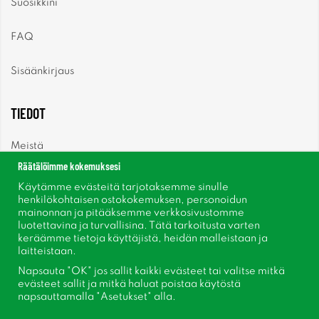
Suosikkini
FAQ
Sisäänkirjaus
TIEDOT
Meistä
Räätälöimme kokemuksesi
Uutiset
Käytämme evästeitä tarjotaksemme sinulle
henkilökohtaisen ostokokemuksen, personoidun
mainonnan ja pitääksemme verkkosivustomme
Uutiskirje
luotettavina ja turvallisina. Tätä tarkoitusta varten
keräämme tietoja käyttäjistä, heidän malleistaan ​​ja
Tietoja evästeistä
laitteistaan.
Napsauta "OK" jos sallit kaikki evästeet tai valitse mitkä
Inspiraatiota
evästeet sallit ja mitkä haluat poistaa käytöstä
napsauttamalla "Asetukset" alla.