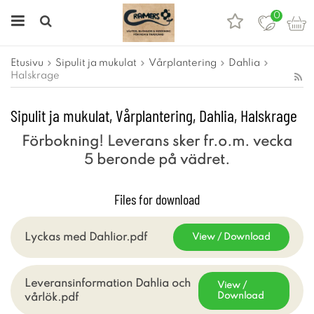
0
Etusivu
Sipulit ja mukulat
Vårplantering
Dahlia
Halskrage
Sipulit ja mukulat, Vårplantering, Dahlia, Halskrage
Förbokning! Leverans sker fr.o.m. vecka
5 beronde på vädret.
Files for download
Lyckas med Dahlior.pdf
View / Download
Leveransinformation Dahlia och
View /
Download
vårlök.pdf