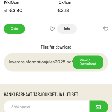
19x10cm
10x4cm
€3.40
€3.18
al.
Osta
Info
Files for download
View /
leveransinformationjulen2025.pdf
Download
HANKI PARHAAT TARJOUKSET JA UUTISET