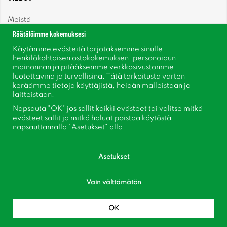
Meistä
Räätälöimme kokemuksesi
Uutiset
Käytämme evästeitä tarjotaksemme sinulle
henkilökohtaisen ostokokemuksen, personoidun
mainonnan ja pitääksemme verkkosivustomme
Uutiskirje
luotettavina ja turvallisina. Tätä tarkoitusta varten
keräämme tietoja käyttäjistä, heidän malleistaan ​​ja
Tietoja evästeistä
laitteistaan.
Napsauta "OK" jos sallit kaikki evästeet tai valitse mitkä
Inspiraatiota
evästeet sallit ja mitkä haluat poistaa käytöstä
napsauttamalla "Asetukset" alla.
Asetukset
Vain välttämätön
Seuraa meitä Facebook
Liity asiakaskerhoomme!
OK