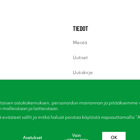
TIEDOT
Meistä
Uutiset
Uutiskirje
Tietoja evästeistä
Inspiraatiota
taisen ostokokemuksen, personoidun mainonnan ja pitääksemme ver
malleistaan ​​ja laitteistaan.
kä evästeet sallit ja mitkä haluat poistaa käytöstä napsauttamalla "A
Vain
Asetukset
OK