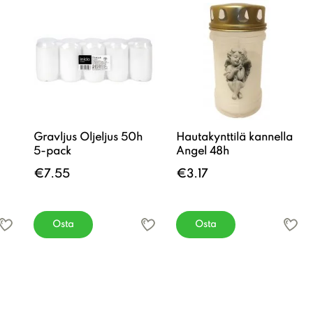
Gravljus Oljeljus 50h
Hautakynttilä kannella
5-pack
Angel 48h
€7.55
€3.17
Osta
Osta