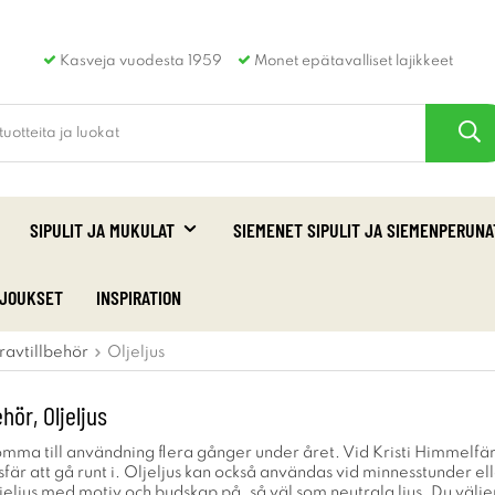
Kasveja vuodesta 1959
Monet epätavalliset lajikkeet
SIPULIT JA MUKULAT
SIEMENET SIPULIT JA SIEMENPERUNA
RJOUKSET
INSPIRATION
ravtillbehör
Oljeljus
hör, Oljeljus
omma till användning flera gånger under året. Vid Kristi Himmelfärd f
är att gå runt i. Oljeljus kan också användas vid minnesstunder el
 oljeljus med motiv och budskap på, så väl som neutrala ljus. Du välj