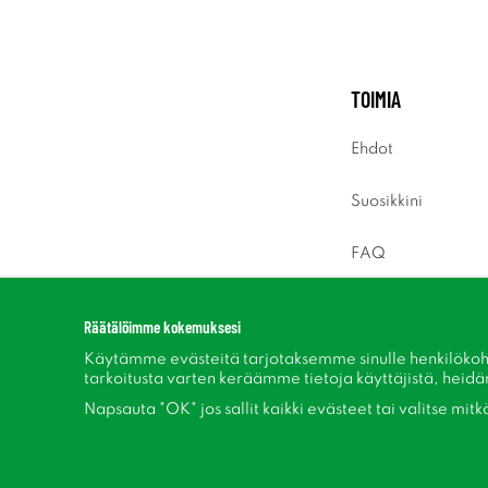
TOIMIA
Ehdot
Suosikkini
FAQ
Sisäänkirjaus
Räätälöimme kokemuksesi
Käytämme evästeitä tarjotaksemme sinulle henkilökoh
tarkoitusta varten keräämme tietoja käyttäjistä, heidän 
Napsauta "OK" jos sallit kaikki evästeet tai valitse mit