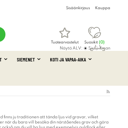
Sisäänkirjaus
Kauppa
Tuotearvostelut
Suosikit
(
0
)
Näytä ALV:
Sis
Ilman
T
SIEMENET
KOTI JA VAPAA-AIKA
Ostoskori
(0)
inns ju traditionen att tända ljus vid gravar, vilket
ler när du bara vill besöka din närståendes grav och göra
er också om du vill ha ljus med exempelvis guldlock eller