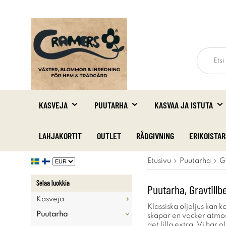
KASVEJA
PUUTARHA
KASVAA JA ISTUTA
LAHJAKORTIT
OUTLET
RÅDGIVNING
ERIKOISTA
Etusivu
Puutarha
G
Selaa luokkia
Puutarha, Gravtillbe
Kasveja
Klassiska oljeljus kan k
Puutarha
skapar en vacker atmosf
det lilla extra. Vi har