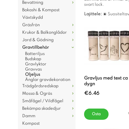
Bevattning
svart lock.
Bokashi & Kompost
Lajittele:
Suositelta
Växtskydd
Gräsfrön
Krukor & Balkonglådor
Jord & Gödning
Gravtillbehör
Batteriljus
Budskap
Gravlyktor
Gravvas
Oljeljus
Gravljus med text ca
Änglar gravdekoration
dygn
Trädgårdsredskap
€6.46
Mossa & Ogräs
Småfågel / Vildfågel
Bekämpa skadedjur
Osta
Damm
Kompost