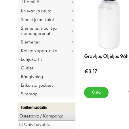
Utemiljö
Kasvaa ja istuta
Sipulit ja mukulat
Siemenet sipulit ja
siemenperunat
Siemenet
Koti ja vapaa-aika
Gravljus Oljeljus 96h
Lahjakortit
Outlet
€3.17
Rådgivning
Erikoistarjoukset
Osta
Sitemap
Tuotteen suodatin
Ostettava / Kampanja
Only buyable