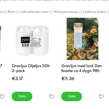
va
Nimi
Latinalainen nimi
Hintojen nousu
Laskeva hinta
 7
Gravljus Oljeljus 50h
Gravljus med lock Den
2-pack
finaste ca 4 dygn 98h
€3.17
€5.36
Osta
Osta