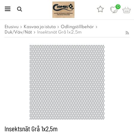
0
Etusivu
Kasvaa ja istuta
Odlingstillbehör
Duk/Väv/Nät
Insektsnät Grå 1x2,5m
Insektsnät Grå 1x2,5m