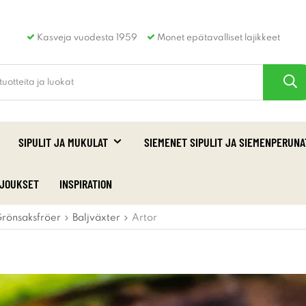
Kasveja vuodesta 1959
Monet epätavalliset lajikkeet
SIPULIT JA MUKULAT
SIEMENET SIPULIT JA SIEMENPERUNA
RJOUKSET
INSPIRATION
rönsaksfröer
Baljväxter
Ärtor