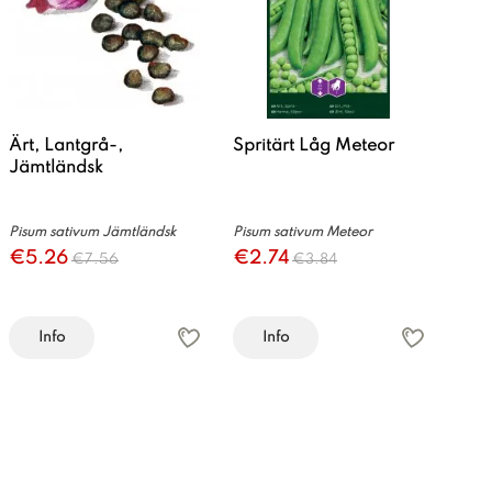
Ärt, Lantgrå-,
Spritärt Låg Meteor
Jämtländsk
Pisum sativum Jämtländsk
Pisum sativum Meteor
€5.26
€2.74
€7.56
€3.84
Info
Info