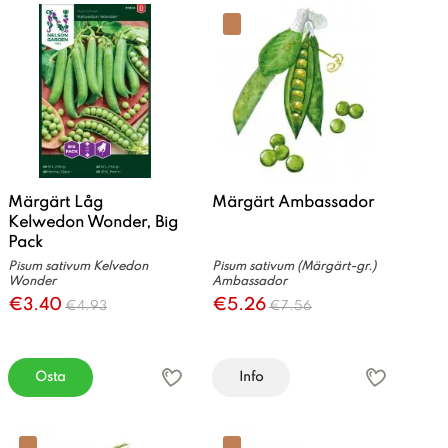
Märgärt Låg
Märgärt Ambassador
Kelwedon Wonder, Big
Pack
Pisum sativum Kelvedon
Pisum sativum (Märgärt-gr.)
Wonder
Ambassador
€3.40
€5.26
€4.93
€7.56
Osta
Info