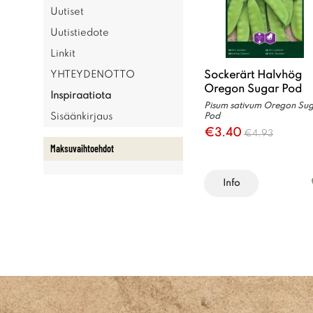
Uutiset
Uutistiedote
Linkit
Sockerärt Halvhög
YHTEYDENOTTO
Oregon Sugar Pod
Inspiraatiota
Pisum sativum Oregon Su
Sisäänkirjaus
Pod
€3.40
€4.93
Maksuvaihtoehdot
Info