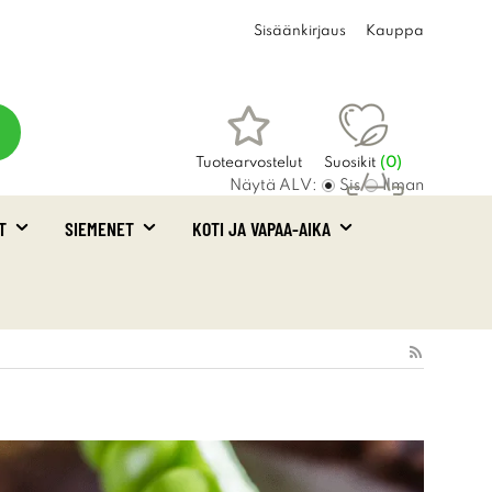
Sisäänkirjaus
Kauppa
Tuotearvostelut
Suosikit
(
0
)
Näytä ALV:
Sis
Ilman
T
SIEMENET
KOTI JA VAPAA-AIKA
Ostoskori
(0)