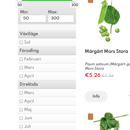
50
300
Min:
Max:
Växtläge
Sol
Förodling
Märgärt Mors Stora
Februari
Pisum sativum (Märgärt-gr
Mars
Mors Stora
€5.26
€7.56
April
Direktsås
Mars
Info
April
Maj
Juni
Juli