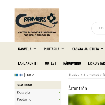
KASVEJA
PUUTARHA
KASVAA JA ISTUTA
LAHJAKORTIT
OUTLET
RÅDGIVNING
ERIKOISTA
Etusivu
Siemenet
G
Selaa luokkia
Ärtor frön
Kasveja
Puutarha