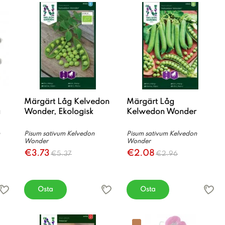
Märgärt Låg Kelvedon
Märgärt Låg
a
Wonder, Ekologisk
Kelwedon Wonder
Pisum sativum Kelvedon
Pisum sativum Kelvedon
Wonder
Wonder
€3.73
€2.08
€5.37
€2.96
Osta
Osta