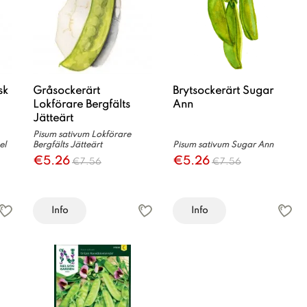
sk
Gråsockerärt
Brytsockerärt Sugar
Lokförare Bergfälts
Ann
Jätteärt
Pisum sativum Lokförare
el
Bergfälts Jätteärt
Pisum sativum Sugar Ann
€5.26
€5.26
€7.56
€7.56
Info
Info