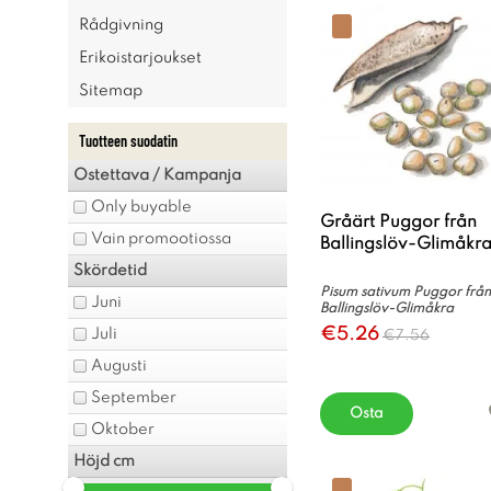
Rådgivning
Erikoistarjoukset
Sitemap
Tuotteen suodatin
Ostettava / Kampanja
Only buyable
Gråärt Puggor från
Vain promootiossa
Ballingslöv-Glimåkr
Skördetid
Pisum sativum Puggor från
Juni
Ballingslöv-Glimåkra
€5.26
Juli
€7.56
Augusti
September
Osta
Oktober
Höjd cm