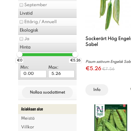
September
Livstid
Ettårig / Annuell
Ekologisk
Sockerärt Hög Engel
Ja
Sabel
Hinta
€0
€5.26
Pisum sativum Engelsk Sab
Min:
Max:
€5.26
€7.56
Info
Nollaa suodattimet
Asiakkaan alue
Meistä
Villkor