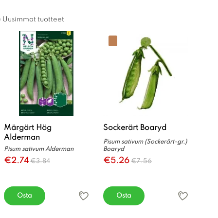
Uusimmat tuotteet
Märgärt Hög
Sockerärt Boaryd
Alderman
Pisum sativum (Sockerärt-gr.)
Pisum sativum Alderman
Boaryd
€2.74
€5.26
€3.84
€7.56
Osta
Osta