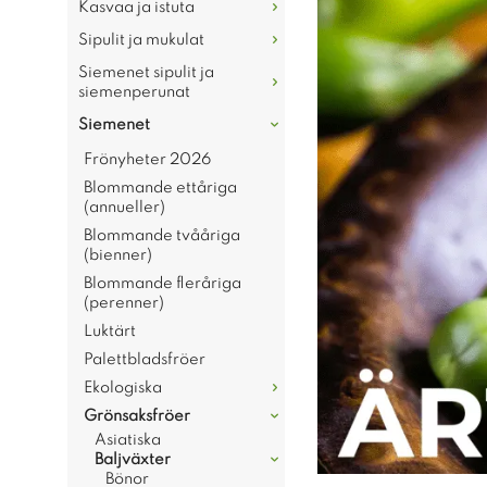
Kasvaa ja istuta
Sipulit ja mukulat
Siemenet sipulit ja
siemenperunat
Siemenet
Frönyheter 2026
Blommande ettåriga
(annueller)
Blommande tvååriga
(bienner)
Blommande fleråriga
(perenner)
Luktärt
Palettbladsfröer
Ekologiska
Grönsaksfröer
Asiatiska
Baljväxter
Bönor