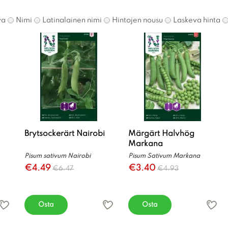
va
Nimi
Latinalainen nimi
Hintojen nousu
Laskeva hinta
Brytsockerärt Nairobi
Märgärt Halvhög
Markana
Pisum sativum Nairobi
Pisum Sativum Markana
€4.49
€3.40
€6.47
€4.93
Osta
Osta