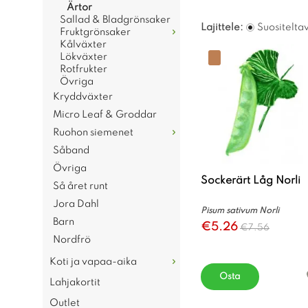
Ärtor
Sallad & Bladgrönsaker
Lajittele:
Suositelta
Fruktgrönsaker
Kålväxter
Lökväxter
Rotfrukter
Övriga
Kryddväxter
Micro Leaf & Groddar
Ruohon siemenet
Såband
Övriga
Sockerärt Låg Norli
Så året runt
Jora Dahl
Pisum sativum Norli
Barn
€5.26
€7.56
Nordfrö
Koti ja vapaa-aika
Osta
Lahjakortit
Outlet