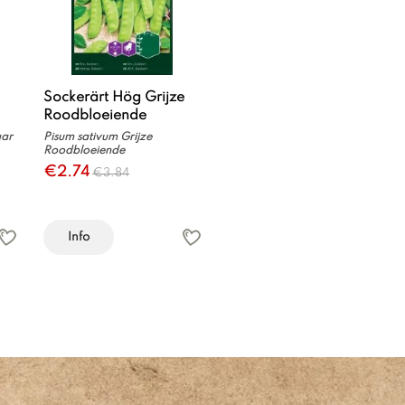
Sockerärt Hög Grijze
Roodbloeiende
gar
Pisum sativum Grijze
Roodbloeiende
€2.74
€3.84
Info