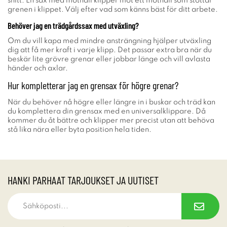
snitt. En sax med mothåll klipper mot ett mothåll som stöttar
grenen i klippet. Välj efter vad som känns bäst för ditt arbete.
Behöver jag en trädgårdssax med utväxling?
Om du vill kapa med mindre ansträngning hjälper utväxling
dig att få mer kraft i varje klipp. Det passar extra bra när du
beskär lite grövre grenar eller jobbar länge och vill avlasta
händer och axlar.
Hur kompletterar jag en grensax för högre grenar?
När du behöver nå högre eller längre in i buskar och träd kan
du komplettera din grensax med en universalklippare. Då
kommer du åt bättre och klipper mer precist utan att behöva
stå lika nära eller byta position hela tiden.
HANKI PARHAAT TARJOUKSET JA UUTISET