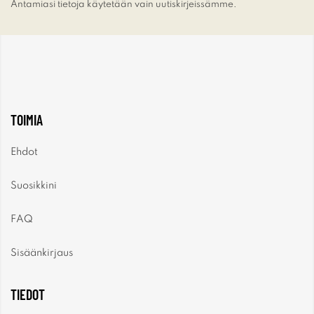
Antamiasi tietoja käytetään vain uutiskirjeissämme.
TOIMIA
Ehdot
Suosikkini
FAQ
Sisäänkirjaus
TIEDOT