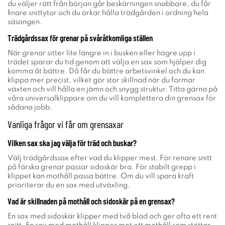
du väljer rätt från början går beskärningen snabbare, du får
finare snittytor och du orkar hålla trädgården i ordning hela
säsongen.
Trädgårdssax för grenar på svåråtkomliga ställen
När grenar sitter lite längre in i busken eller högre upp i
trädet sparar du tid genom att välja en sax som hjälper dig
komma åt bättre. Då får du bättre arbetsvinkel och du kan
klippa mer precist, vilket gör stor skillnad när du formar
växten och vill hålla en jämn och snygg struktur. Titta gärna på
våra universalklippare om du vill komplettera din grensax för
sådana jobb.
Vanliga frågor vi får om grensaxar
Vilken sax ska jag välja för träd och buskar?
Välj trädgårdssax efter vad du klipper mest. För renare snitt
på färska grenar passar sidoskär bra. För stabilt grepp i
klippet kan mothåll passa bättre. Om du vill spara kraft
prioriterar du en sax med utväxling.
Vad är skillnaden på mothåll och sidoskär på en grensax?
En sax med sidoskär klipper med två blad och ger ofta ett rent