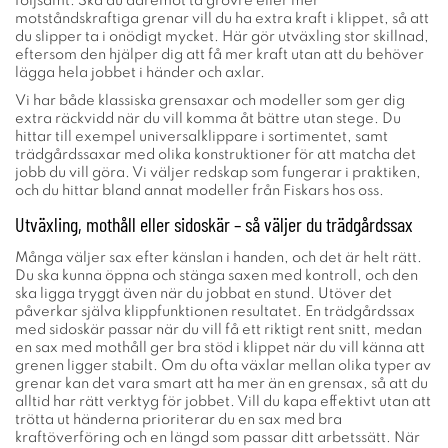
följsamt. Ska du däremot ta grövre eller mer
motståndskraftiga grenar vill du ha extra kraft i klippet, så att
du slipper ta i onödigt mycket. Här gör utväxling stor skillnad,
eftersom den hjälper dig att få mer kraft utan att du behöver
lägga hela jobbet i händer och axlar.
Vi har både klassiska grensaxar och modeller som ger dig
extra räckvidd när du vill komma åt bättre utan stege. Du
hittar till exempel universalklippare i sortimentet, samt
trädgårdssaxar med olika konstruktioner för att matcha det
jobb du vill göra. Vi väljer redskap som fungerar i praktiken,
och du hittar bland annat modeller från Fiskars hos oss.
Utväxling, mothåll eller sidoskär – så väljer du trädgårdssax
Många väljer sax efter känslan i handen, och det är helt rätt.
Du ska kunna öppna och stänga saxen med kontroll, och den
ska ligga tryggt även när du jobbat en stund. Utöver det
påverkar själva klippfunktionen resultatet. En trädgårdssax
med sidoskär passar när du vill få ett riktigt rent snitt, medan
en sax med mothåll ger bra stöd i klippet när du vill känna att
grenen ligger stabilt. Om du ofta växlar mellan olika typer av
grenar kan det vara smart att ha mer än en grensax, så att du
alltid har rätt verktyg för jobbet. Vill du kapa effektivt utan att
trötta ut händerna prioriterar du en sax med bra
kraftöverföring och en längd som passar ditt arbetssätt. När