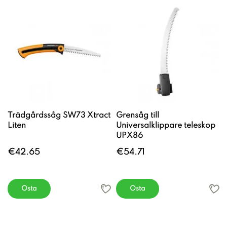
Trädgårdssåg SW73 Xtract
Grensåg till
Liten
Universalklippare teleskop
UPX86
€42.65
€54.71
Osta
Osta