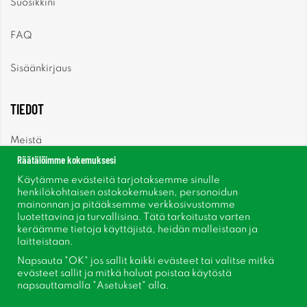
Suosikkini
FAQ
Sisäänkirjaus
TIEDOT
Meistä
Räätälöimme kokemuksesi
Uutiset
Käytämme evästeitä tarjotaksemme sinulle
henkilökohtaisen ostokokemuksen, personoidun
mainonnan ja pitääksemme verkkosivustomme
Uutiskirje
luotettavina ja turvallisina. Tätä tarkoitusta varten
keräämme tietoja käyttäjistä, heidän malleistaan ​​ja
Tietoja evästeistä
laitteistaan.
Napsauta "OK" jos sallit kaikki evästeet tai valitse mitkä
Inspiraatiota
evästeet sallit ja mitkä haluat poistaa käytöstä
napsauttamalla "Asetukset" alla.