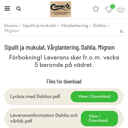
0
Etusivu
Sipulit ja mukulat
Vårplantering
Dahlia
Mignon
Sipulit ja mukulat, Vårplantering, Dahlia, Mignon
Förbokning! Leverans sker fr.o.m. vecka
5 beronde på vädret.
Files for download
Lyckas med Dahlior.pdf
View / Download
Leveransinformation Dahlia och
View /
Download
vårlök.pdf