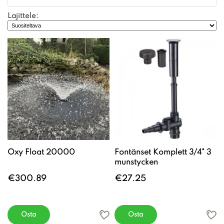
Lajittele:
Oxy Float 20000
Fontänset Komplett 3/4" 3
munstycken
€300.89
€27.25
Osta
Osta