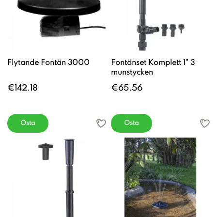
Flytande Fontän 3000
Fontänset Komplett 1" 3
munstycken
€142.18
€65.56
Osta
Osta