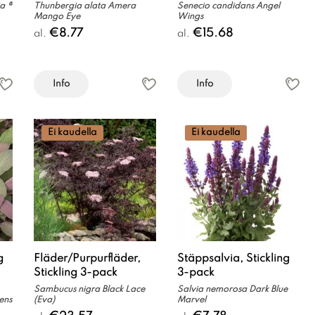
a ®
Thunbergia alata Amera
Senecio candidans Angel
Mango Eye
Wings
€8.77
€15.68
al.
al.
Info
Info
Ei kaudella
Ei kaudella
g
Fläder/Purpurfläder,
Stäppsalvia, Stickling
Stickling 3-pack
3-pack
Sambucus nigra Black Lace
Salvia nemorosa Dark Blue
cens
(Eva)
Marvel