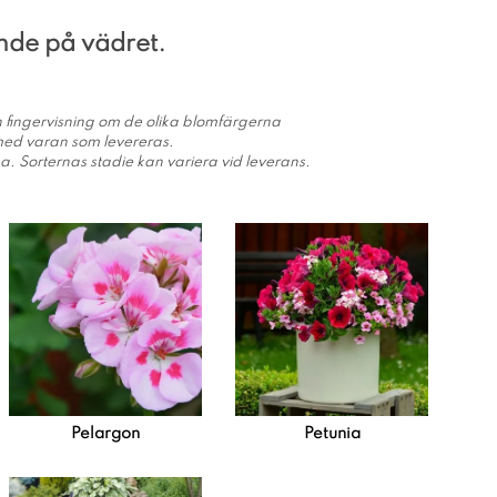
onde på vädret.
 en fingervisning om de olika blomfärgerna
 med varan som levereras.
ka. Sorternas stadie kan variera vid leverans.
Pelargon
Petunia