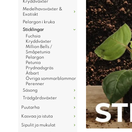
Kryddväxter
Medelhavsväxter &
Exotiskt
Pelargon i kruka
Sticklingar
Fuchsia
Kryddväxter
Million Bells /
Småpetunia
Pelargon
Petunia
Prydnadsgräs
Ätbart
Övriga sommarblommor
Perenner
Säsong
Trädgårdsväxter
Puutarha
Kasvaa ja istuta
Sipulit ja mukulat