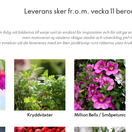
Leverans sker fr.o.m. vecka 11 ber
 ihåg att bilderna till varje sort är endast för inspiration och för att ge
men motsvarar ej växtens riktiga stadie och utveckling jmf
g innebär att de levereras med en liten jordklump runt rötterna utan kru
Kryddväxter
Million Bells / Småpetunia