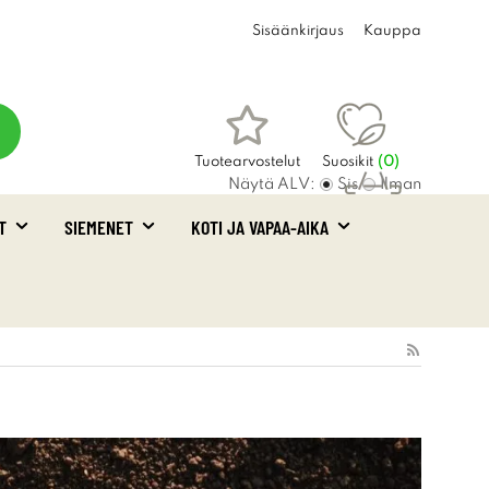
Sisäänkirjaus
Kauppa
Tuotearvostelut
Suosikit
(
0
)
Näytä ALV:
Sis
Ilman
T
SIEMENET
KOTI JA VAPAA-AIKA
Ostoskori
(0)