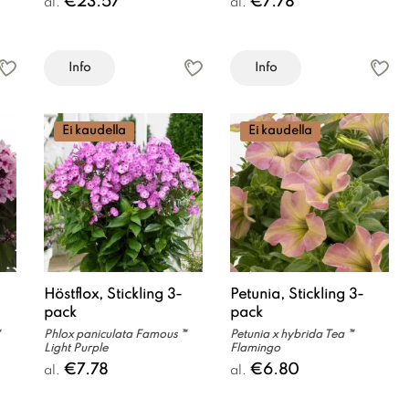
€23.57
€7.78
al.
al.
Info
Info
Ei kaudella
Ei kaudella
Höstflox, Stickling 3-
Petunia, Stickling 3-
pack
pack
™
Phlox paniculata Famous ™
Petunia x hybrida Tea ™
Light Purple
Flamingo
€7.78
€6.80
al.
al.