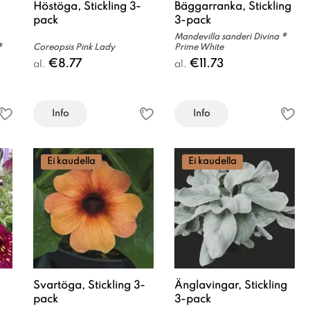
Höstöga, Stickling 3-
Bäggarranka, Stickling
pack
3-pack
Mandevilla sanderi Divina ®
®
Coreopsis Pink Lady
Prime White
€8.77
€11.73
al.
al.
Info
Info
Ei kaudella
Ei kaudella
Svartöga, Stickling 3-
Änglavingar, Stickling
pack
3-pack