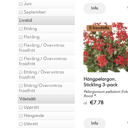
Juni
Info
September
Livstid
Ei kaudella
Ettårig
Flerårig
Flerårig / Övervitras
frostfritt
Flerårig / Övervintras
frostfritt
Ettårig / Övervintras
frostfritt
Hängpelargon,
Stickling 3-pack
Ettårig/Övervintras
frostfritt
Pelargonium peltatum Evk
Rood ®
Växtsätt
€7.78
al.
Upprätt
Hängande
Info
Utbrett