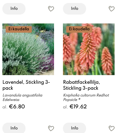
Info
Info
Ei kaudella
Ei kaudella
Lavendel, Stickling 3-
Rabattfackellilja,
pack
Stickling 3-pack
Lavandula angustifolia
Kniphofia cultorum Redhot
Edelweiss
Popsicle ®
€6.80
€19.62
al.
al.
Info
Info