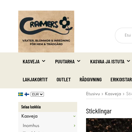
KASVEJA
PUUTARHA
KASVAA JA ISTUTA
LAHJAKORTIT
OUTLET
RÅDGIVNING
ERIKOISTA
Etusivu
Kasveja
Sti
Selaa luokkia
Sticklingar
Kasveja
Inomhus