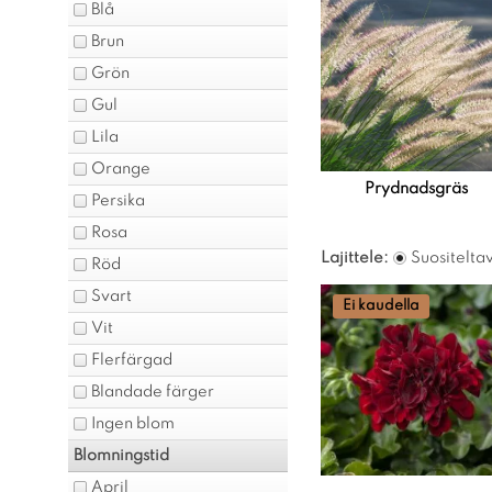
Blå
Brun
Grön
Gul
Lila
Orange
Prydnadsgräs
Persika
Rosa
Lajittele:
Suositelta
Röd
Svart
Ei kaudella
Vit
Flerfärgad
Blandade färger
Ingen blom
Blomningstid
April