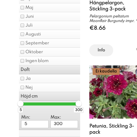
Hängpelargon,
Maj
Stickling 3-pack
Juni
Pelargonium peltatum
Moonflair Burgundy impr. 
Juli
€8.66
Augusti
September
Info
Oktober
Ingen blom
Doft
Ei kaudella
Ja
Nej
Höjd cm
5
300
Min:
Max:
Petunia, Stickling 3-
pack