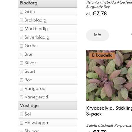
Petunia x hybrida AlpeTuni
Bladfärg
Burgundy Sky
Grön
€7.78
al.
Brokbladig
Mörkbladig
Info
Silverbladig
Grrön
Brun
Ei kaudella
Silver
Svart
Röd
Varigerad
Variegerad
Växtläge
Kryddsalvia, Sticklin
3-pack
Sol
Halvskugga
Salvia officinalis Purpuras
Skugga