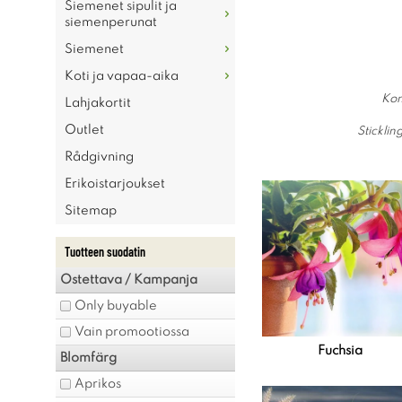
Siemenet sipulit ja
siemenperunat
Siemenet
Koti ja vapaa-aika
Kom
Lahjakortit
Outlet
Sticklin
Rådgivning
Erikoistarjoukset
Sitemap
Tuotteen suodatin
Ostettava / Kampanja
Only buyable
Vain promootiossa
Fuchsia
Blomfärg
Aprikos