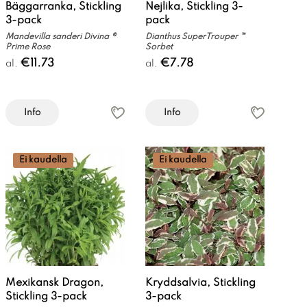
Bäggarranka, Stickling
Nejlika, Stickling 3-
3-pack
pack
Mandevilla sanderi Divina ®
Dianthus SuperTrouper ™
Prime Rose
Sorbet
€11.73
€7.78
al.
al.
Info
Info
Ei kaudella
Ei kaudella
Mexikansk Dragon,
Kryddsalvia, Stickling
Stickling 3-pack
3-pack