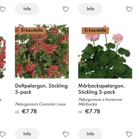
Info
Info
Ei kaudella
Ei kaudella
Doftpelargon, Stickling
Mårbackapelargon,
3-pack
Stickling 3-pack
a
Pelargonium x hortorum
Pelargonium Concolor Lace
Mårbacka
€7.78
€7.78
al.
al.
Info
Info