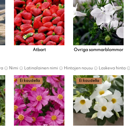
Ätbart
Övriga sommarblommor
va
Nimi
Latinalainen nimi
Hintojen nousu
Laskeva hinta
Ei kaudella
Ei kaudella