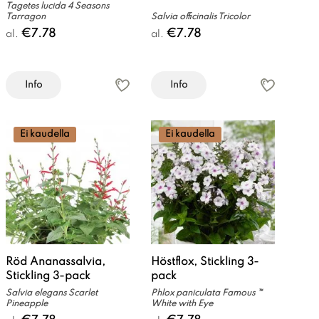
Tagetes lucida 4 Seasons
Tarragon
Salvia officinalis Tricolor
€7.78
€7.78
al.
al.
Info
Info
Ei kaudella
Ei kaudella
Röd Ananassalvia,
Höstflox, Stickling 3-
Stickling 3-pack
pack
Salvia elegans Scarlet
Phlox paniculata Famous ™
Pineapple
White with Eye