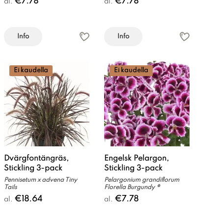
€7.78
€7.78
al.
al.
Info
Info
Ei kaudella
Ei kaudella
Dvärgfontängräs,
Engelsk Pelargon,
Stickling 3-pack
Stickling 3-pack
Pennisetum x advena Tiny
Pelargonium grandiflorum
Tails
Florella Burgundy ®
€18.64
€7.78
al.
al.