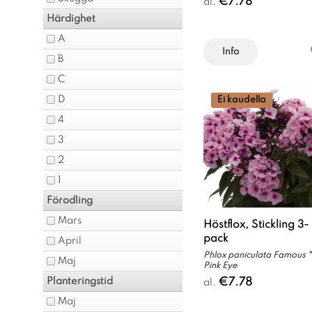
€7.78
al.
Härdighet
A
Info
B
C
D
Ei kaudella
4
3
2
1
Förodling
Mars
Höstflox, Stickling 3-
pack
April
Phlox paniculata Famous 
Maj
Pink Eye
€7.78
Planteringstid
al.
Maj