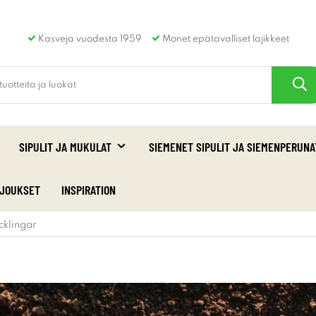
Kasveja vuodesta 1959
Monet epätavalliset lajikkeet
SIPULIT JA MUKULAT
SIEMENET SIPULIT JA SIEMENPERUNA
RJOUKSET
INSPIRATION
cklingar