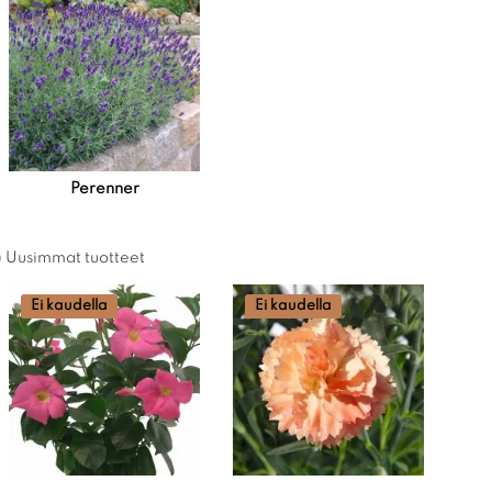
Perenner
Uusimmat tuotteet
Ei kaudella
Ei kaudella