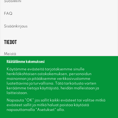
Suosikkini
FAQ
Sisäänkirjaus
TIEDOT
Meistä
Räätälöimme kokemuksesi
Uutiset
Käytämme evästeitä tarjotaksemme sinulle
henkilökohtaisen ostokokemuksen, personoidun
mainonnan ja pitääksemme verkkosivustomme
Uutiskirje
luotettavina ja turvallisina. Tätä tarkoitusta varten
keräämme tietoja käyttäjistä, heidän malleistaan ​​ja
Tietoja evästeistä
laitteistaan.
Napsauta "OK" jos sallit kaikki evästeet tai valitse mitkä
Inspiraatiota
evästeet sallit ja mitkä haluat poistaa käytöstä
napsauttamalla "Asetukset" alla.