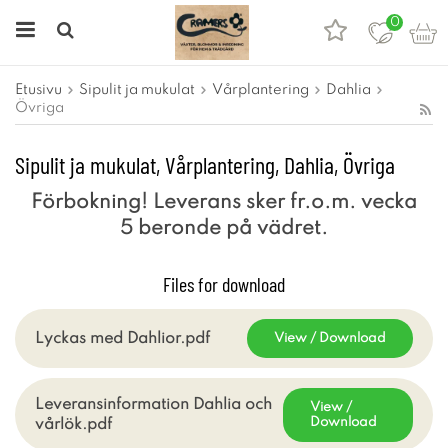
0
Etusivu
Sipulit ja mukulat
Vårplantering
Dahlia
Övriga
Sipulit ja mukulat, Vårplantering, Dahlia, Övriga
Förbokning! Leverans sker fr.o.m. vecka
5 beronde på vädret.
Files for download
Lyckas med Dahlior.pdf
View / Download
Leveransinformation Dahlia och
View /
Download
vårlök.pdf