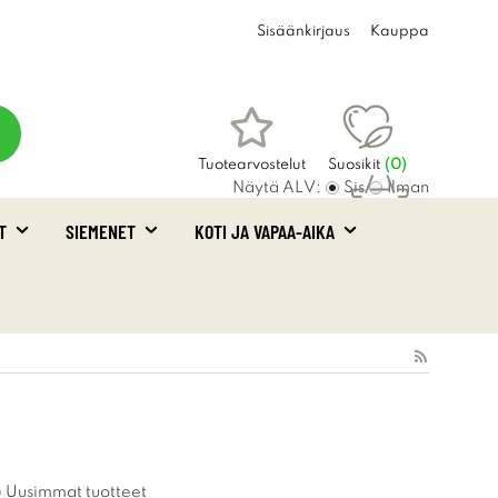
Sisäänkirjaus
Kauppa
Tuotearvostelut
Suosikit
(
0
)
Näytä ALV:
Sis
Ilman
T
SIEMENET
KOTI JA VAPAA-AIKA
Ostoskori
(0)
Uusimmat tuotteet