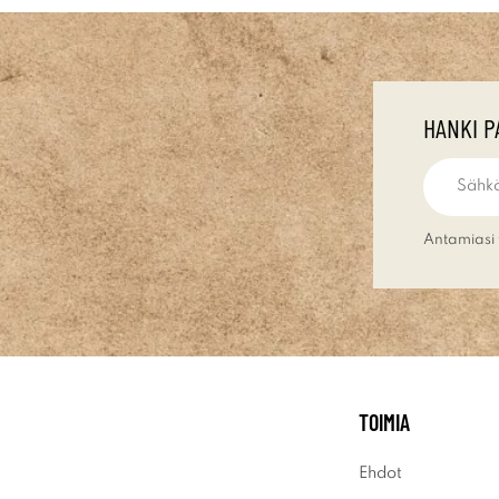
HANKI P
Antamiasi 
TOIMIA
Ehdot