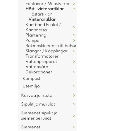
Fontäner / Munstycken
Höst- vinterartiklar
Höstartiklar
Vinterartiklar
Kantband Ecolat /
Kantmatta
Plantering
Pumpar
Rökmaskiner och tillbehör
Slangar / Kopplingar
Transformatorer
Vattenpreparat
Vattenvård
Dekorationer
Kompost
Utemiljö
Kasvaa ja istuta
Sipulit ja mukulat
Siemenet sipulit ja
siemenperunat
Siemenet