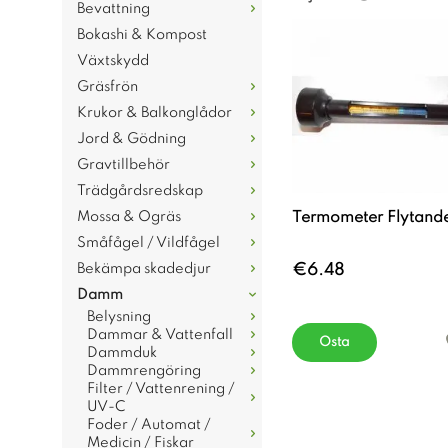
Bevattning
Bokashi & Kompost
Växtskydd
Gräsfrön
Krukor & Balkonglådor
Jord & Gödning
Gravtillbehör
Trädgårdsredskap
Mossa & Ogräs
Termometer Flytand
Småfågel / Vildfågel
Bekämpa skadedjur
€6.48
Damm
Belysning
Dammar & Vattenfall
Osta
Dammduk
Dammrengöring
Filter / Vattenrening /
UV-C
Foder / Automat /
Medicin / Fiskar