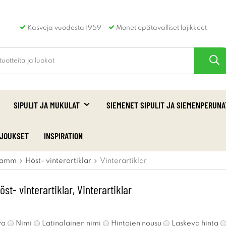
Kasveja vuodesta 1959
Monet epätavalliset lajikkeet
SIPULIT JA MUKULAT
SIEMENET SIPULIT JA SIEMENPERUNA
RJOUKSET
INSPIRATION
amm
Höst- vinterartiklar
Vinterartiklar
t- vinterartiklar, Vinterartiklar
va
Nimi
Latinalainen nimi
Hintojen nousu
Laskeva hinta