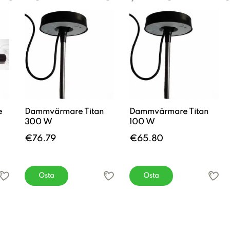
e
Dammvärmare Titan
Dammvärmare Titan
300 W
100 W
€76.79
€65.80
Osta
Osta