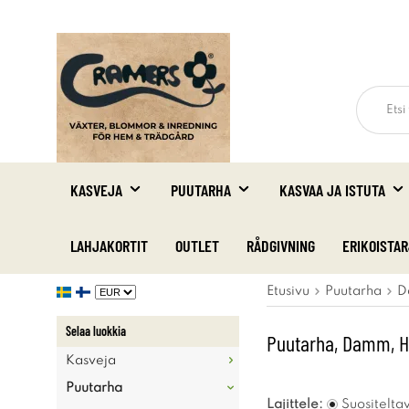
KASVEJA
PUUTARHA
KASVAA JA ISTUTA
LAHJAKORTIT
OUTLET
RÅDGIVNING
ERIKOISTA
Etusivu
Puutarha
D
Selaa luokkia
Puutarha, Damm, Hös
Kasveja
Puutarha
Lajittele:
Suositelta