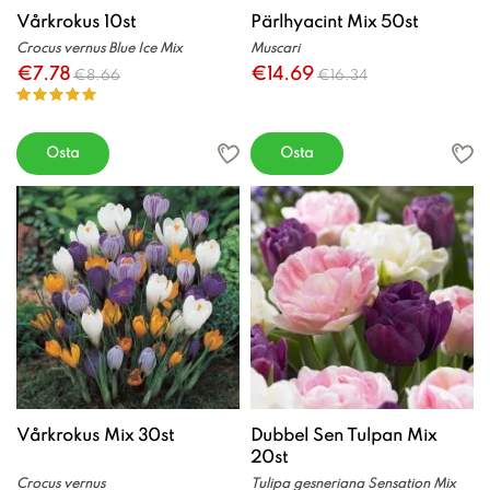
Vårkrokus 10st
Pärlhyacint Mix 50st
Crocus vernus Blue Ice Mix
Muscari
€7.78
€14.69
€8.66
€16.34
Osta
Osta
Vårkrokus Mix 30st
Dubbel Sen Tulpan Mix
20st
Crocus vernus
Tulipa gesneriana Sensation Mix