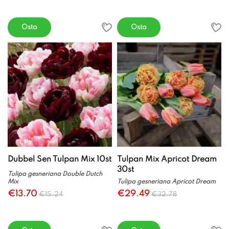
Osta
Osta
Dubbel Sen Tulpan Mix 10st
Tulpan Mix Apricot Dream
30st
Tulipa gesneriana Double Dutch
Mix
Tulipa gesneriana Apricot Dream
€13.70
€29.49
€15.24
€32.78