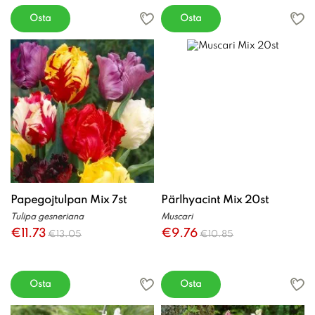
Osta
Osta
Papegojtulpan Mix 7st
Pärlhyacint Mix 20st
Tulipa gesneriana
Muscari
€11.73
€9.76
€13.05
€10.85
Osta
Osta