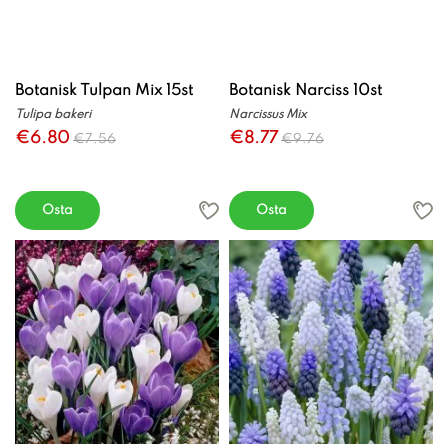
Botanisk Tulpan Mix 15st
Botanisk Narciss 10st
Tulipa bakeri
Narcissus Mix
€6.80
€8.77
€7.56
€9.76
Osta
Osta