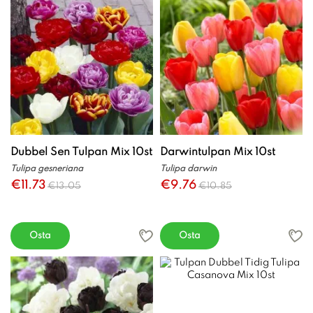
Dubbel Sen Tulpan Mix 10st
Darwintulpan Mix 10st
Tulipa gesneriana
Tulipa darwin
€11.73
€9.76
€13.05
€10.85
Osta
Osta