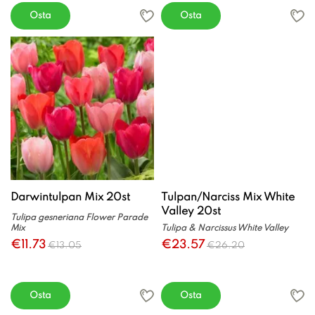
Osta
Osta
Darwintulpan Mix 20st
Tulpan/Narciss Mix White
Valley 20st
Tulipa gesneriana Flower Parade
Mix
Tulipa & Narcissus White Valley
€11.73
€23.57
€13.05
€26.20
Osta
Osta