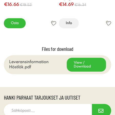
€16.66
€14.69
€18.53
€16.34
Osta
Info
Files for download
Leveransinformation
View /
Download
Höstlök.pdf
HANKI PARHAAT TARJOUKSET JA UUTISET