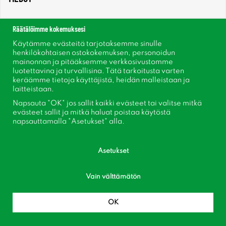
Meistä
Räätälöimme kokemuksesi
Käytämme evästeitä tarjotaksemme sinulle
Uutiset
henkilökohtaisen ostokokemuksen, personoidun
mainonnan ja pitääksemme verkkosivustomme
Uutiskirje
luotettavina ja turvallisina. Tätä tarkoitusta varten
keräämme tietoja käyttäjistä, heidän malleistaan ​​ja
laitteistaan.
Tietoja evästeistä
Napsauta "OK" jos sallit kaikki evästeet tai valitse mitkä
evästeet sallit ja mitkä haluat poistaa käytöstä
Inspiraatiota
napsauttamalla "Asetukset" alla.
Asetukset
Vain välttämätön
Seuraa meitä Facebook
OK
Liity asiakaskerhoomme!