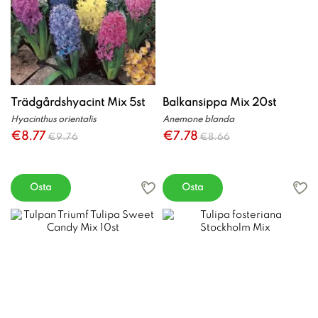
Trädgårdshyacint Mix 5st
Balkansippa Mix 20st
Hyacinthus orientalis
Anemone blanda
€8.77
€7.78
€9.76
€8.66
Osta
Osta