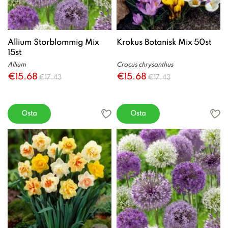
Allium Storblommig Mix
Krokus Botanisk Mix 50st
15st
Allium
Crocus chrysanthus
€15.68
€15.68
€17.43
€17.43
Osta
Osta