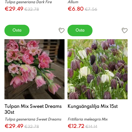
Tulipa gesneriana Dark Fire
Allium
€29.49
€6.80
€32.78
€7.56
Osta
Osta
Tulpan Mix Sweet Dreams
Kungsängslilja Mix 15st
30st
Tulipa gesneriana Sweet Dreams
Fritillaria meleagris Mix
€29.49
€12.72
€32.78
€14.14