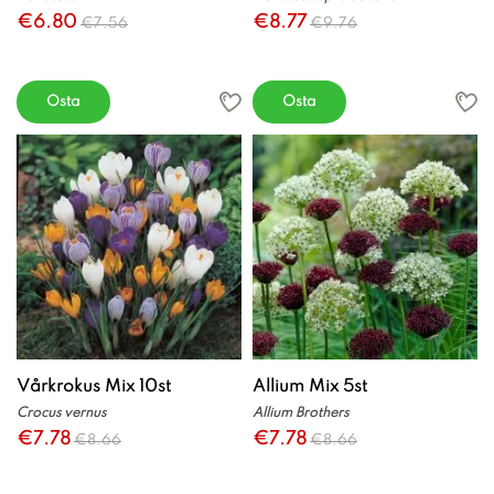
€6.80
€8.77
€7.56
€9.76
Osta
Osta
Vårkrokus Mix 10st
Allium Mix 5st
Crocus vernus
Allium Brothers
€7.78
€7.78
€8.66
€8.66