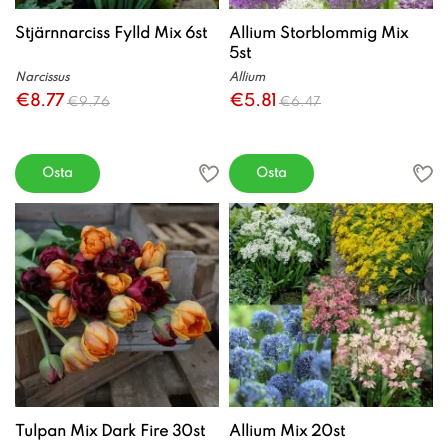
Stjärnnarciss Fylld Mix 6st
Allium Storblommig Mix
5st
Narcissus
Allium
€8.77
€5.81
€9.76
€6.47
Osta
Osta
Tulpan Mix Dark Fire 30st
Allium Mix 20st