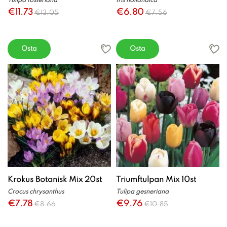
Tulipa fosteriana
Iris hollandica
€11.73
€6.80
€13.05
€7.56
Osta
Osta
Krokus Botanisk Mix 20st
Triumftulpan Mix 10st
Crocus chrysanthus
Tulipa gesneriana
€7.78
€9.76
€8.66
€10.85