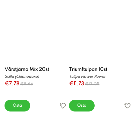
Vårstjärna Mix 20st
Triumftulpan 10st
Scilla (Chionodoxa)
Tulipa Flower Power
€7.78
€11.73
€8.66
€13.05
Osta
Osta