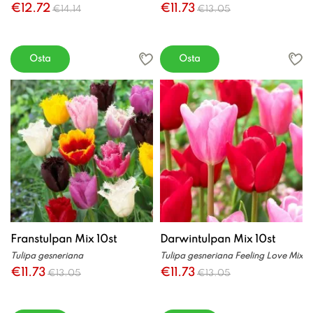
€12.72
€11.73
€14.14
€13.05
Osta
Osta
Franstulpan Mix 10st
Darwintulpan Mix 10st
Tulipa gesneriana
Tulipa gesneriana Feeling Love Mix
€11.73
€11.73
€13.05
€13.05