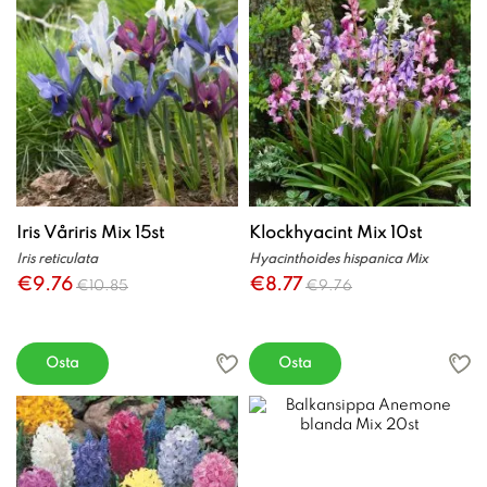
Iris Våriris Mix 15st
Klockhyacint Mix 10st
Iris reticulata
Hyacinthoides hispanica Mix
€9.76
€8.77
€10.85
€9.76
Osta
Osta