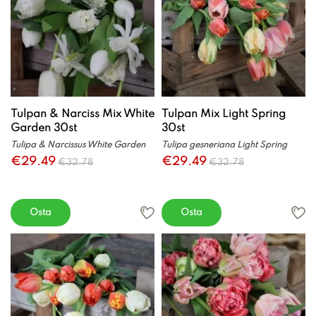
Tulpan & Narciss Mix White
Tulpan Mix Light Spring
Garden 30st
30st
Tulipa & Narcissus White Garden
Tulipa gesneriana Light Spring
€29.49
€29.49
€32.78
€32.78
Osta
Osta