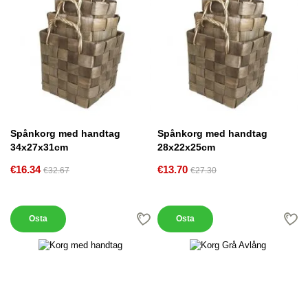
Spånkorg med handtag
Spånkorg med handtag
34x27x31cm
28x22x25cm
€16.34
€13.70
€32.67
€27.30
Osta
Osta