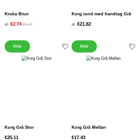
Kruka Brun
Korg rund med handtag Grå
€2.74
€21.82
al.
al.
€5.37
Osta
Osta
Korg Grå Stor
Korg Grå Mellan
€25.11
€17.43