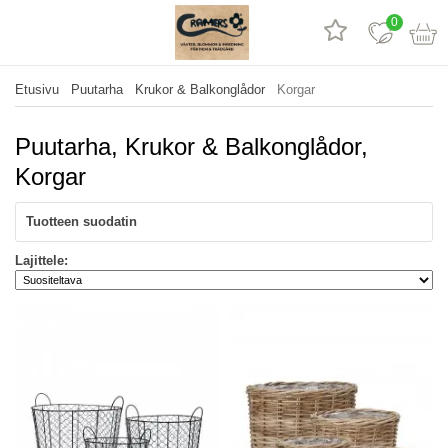
0
Etusivu
Puutarha
Krukor & Balkonglådor
Korgar
Puutarha, Krukor & Balkonglådor,
Korgar
Tuotteen suodatin
Lajittele: