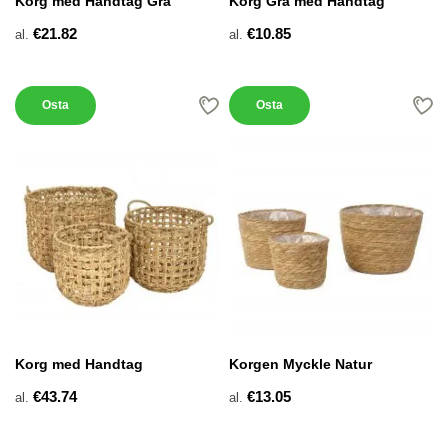
Korg med Handtag Grå
Korg Grå med Handtag
€21.82
€10.85
al.
al.
Osta
Osta
Korg med Handtag
Korgen Myckle Natur
€43.74
€13.05
al.
al.