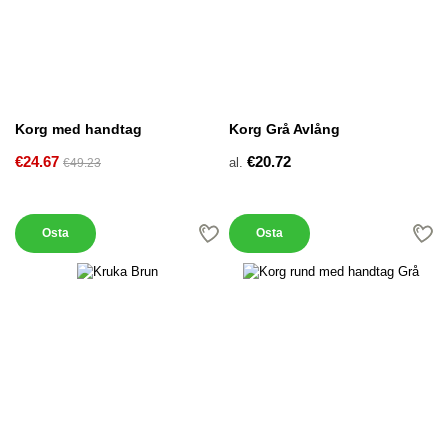
Korg med handtag
Korg Grå Avlång
€24.67
€20.72
al.
€49.23
Osta
Osta