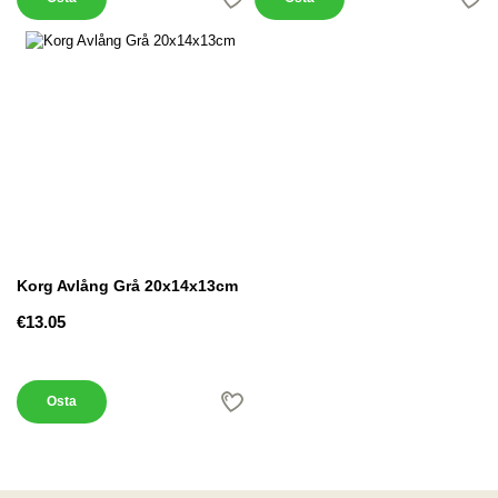
Korg Avlång Grå 20x14x13cm
€13.05
Osta