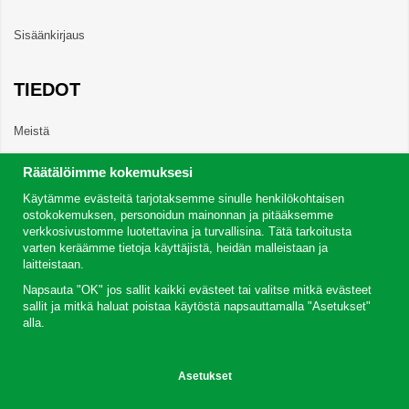
Sisäänkirjaus
TIEDOT
Meistä
Räätälöimme kokemuksesi
Uutiset
Käytämme evästeitä tarjotaksemme sinulle henkilökohtaisen
ostokokemuksen, personoidun mainonnan ja pitääksemme
Uutiskirje
verkkosivustomme luotettavina ja turvallisina. Tätä tarkoitusta
varten keräämme tietoja käyttäjistä, heidän malleistaan ​​ja
Tietoja evästeistä
laitteistaan.
Napsauta "OK" jos sallit kaikki evästeet tai valitse mitkä evästeet
Inspiraatiota
sallit ja mitkä haluat poistaa käytöstä napsauttamalla "Asetukset"
alla.
Asetukset