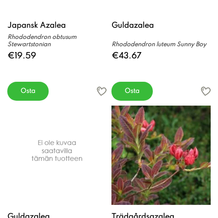
Japansk Azalea
Guldazalea
Rhododendron obtusum
Stewartstonian
Rhododendron luteum Sunny Boy
€19.59
€43.67
Osta
Osta
Guldazalea
Trädgårdsazalea