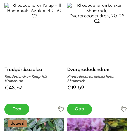
Trädgårdsazalea
Dvärgrododendron
Rhododendron Knap Hill
Rhododendron keiskei hybr.
Homebush
Shamrock
€43.67
€19.59
Osta
Osta
Uutuus!