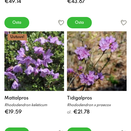
€49.14
€43.67
Osta
Osta
Uutuus!
Mattalpros
Tidigalpros
Rhododendron keleticum
Rhododendron x praecox
€19.59
€21.78
al.