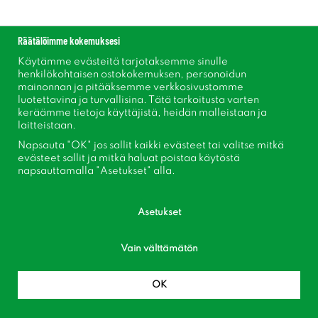
Räätälöimme kokemuksesi
Info
Info
Käytämme evästeitä tarjotaksemme sinulle
henkilökohtaisen ostokokemuksen, personoidun
mainonnan ja pitääksemme verkkosivustomme
luotettavina ja turvallisina. Tätä tarkoitusta varten
keräämme tietoja käyttäjistä, heidän malleistaan ​​ja
laitteistaan.
Napsauta "OK" jos sallit kaikki evästeet tai valitse mitkä
evästeet sallit ja mitkä haluat poistaa käytöstä
napsauttamalla "Asetukset" alla.
Asetukset
Rododendron
Ghentazalea
Rhododendron yak. hybr. Koichiro
Rhododendron ghent hybr.
Vain välttämätön
Wada
Josephine Klinger
€49.14
€43.67
OK