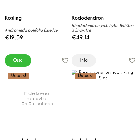
Rosling
Rododendron
Rhododendron yak. hybr. Bohlken
Andromeda polifolia Blue Ice
´s Snowfire
€19.59
€49.14
Osta
Info
Uutuus!
Uutuus!