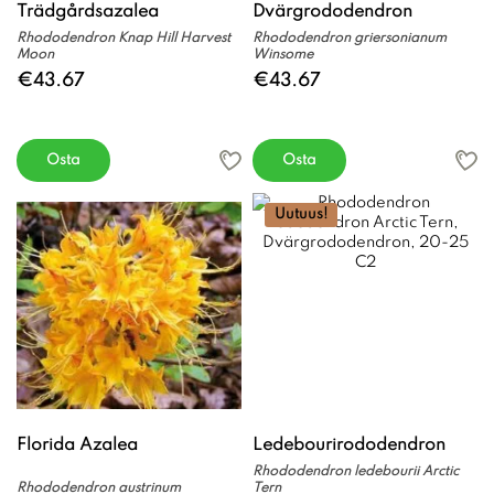
Trädgårdsazalea
Dvärgrododendron
Rhododendron Knap Hill Harvest
Rhododendron griersonianum
Moon
Winsome
€43.67
€43.67
Osta
Osta
Uutuus!
Florida Azalea
Ledebourirododendron
Rhododendron ledebourii Arctic
Rhododendron austrinum
Tern