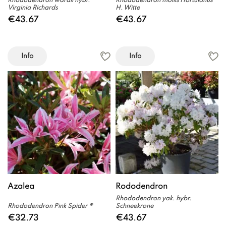
Rhododendron wardii hybr.
Rhododendron mollis Hortulanus
Virginia Richards
H. Witte
€43.67
€43.67
Info
Info
Azalea
Rododendron
Rhododendron yak. hybr.
Rhododendron Pink Spider ®
Schneekrone
€32.73
€43.67