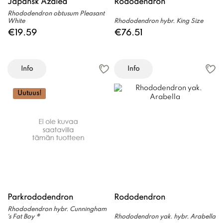
Japansk Azalea
Rododendron
Rhododendron obtusum Pleasant
White
Rhododendron hybr. King Size
€19.59
€76.51
Info
Info
Uutuus!
Parkrododendron
Rododendron
Rhododendron hybr. Cunningham
´s Fat Boy ®
Rhododendron yak. hybr. Arabella