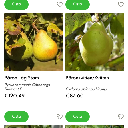
Osta
Osta
Päron Låg Stam
Päronkvitten/Kvitten
Pyrus communis Göteborgs
Diamant E
Cydonia oblonga Vranja
€120.49
€87.60
Osta
Osta