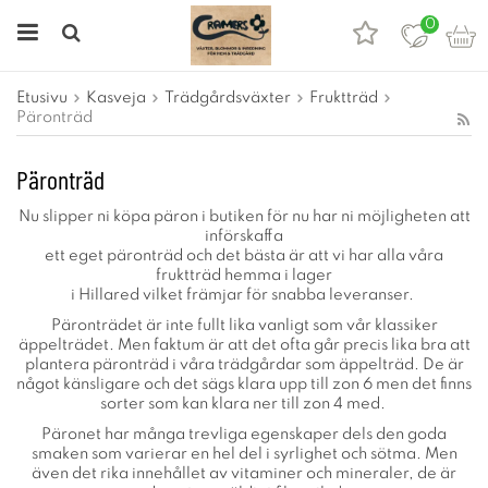
0
Etusivu
Kasveja
Trädgårdsväxter
Fruktträd
Päronträd
Päronträd
Nu slipper ni köpa päron i butiken för nu har ni möjligheten att
införskaffa
ett eget päronträd och det bästa är att vi har alla våra
fruktträd hemma i lager
i Hillared vilket främjar för snabba leveranser.
Päronträdet är inte fullt lika vanligt som vår klassiker
äppelträdet. Men faktum är att det ofta går precis lika bra att
plantera päronträd i våra trädgårdar som äppelträd. De är
något känsligare och det sägs klara upp till zon 6 men det finns
sorter som kan klara ner till zon 4 med.
Päronet har många trevliga egenskaper dels den goda
smaken som varierar en hel del i syrlighet och sötma. Men
även det rika innehållet av vitaminer och mineraler, de är