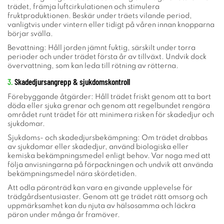
trädet, främja luftcirkulationen och stimulera
fruktproduktionen. Beskär under träets vilande period,
vanligtvis under vintern eller tidigt på våren innan knopparna
börjar svälla.
Bevattning: Håll jorden jämnt fuktig, särskilt under torra
perioder och under trädet första år av tillväxt. Undvik dock
övervattning, som kan leda till rötning av rötterna.
3.
Skadedjursangrepp & sjukdomskontroll
Förebyggande åtgärder: Håll trädet friskt genom att ta bort
döda eller sjuka grenar och genom att regelbundet rengöra
området runt trädet för att minimera risken för skadedjur och
sjukdomar.
Sjukdoms- och skadedjursbekämpning: Om trädet drabbas
av sjukdomar eller skadedjur, använd biologiska eller
kemiska bekämpningsmedel enligt behov. Var noga med att
följa anvisningarna på förpackningen och undvik att använda
bekämpningsmedel nära skördetiden.
Att odla päronträd kan vara en givande upplevelse för
trädgårdsentusiaster. Genom att ge trädet rätt omsorg och
uppmärksamhet kan du njuta av hälsosamma och läckra
päron under många år framöver.