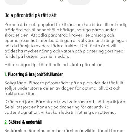
Odla päronträd på rätt sätt
Päronträd är ett populärt fruktträd som kan bidra till en frodig
trädgård och tillhandahålla härliga, saftiga päron under
skördetiden. Att odla päronträd kräver lite omsorg och
uppmärksamhet, men belöningen är väl värd ansträngningen
när du får njuta av dess läckra frukter. Det första året vill
trädet ha mycket näring och vatten och plantering görs med
fördel på hösten, läs mer nedan.
Här är några tips för att odla och sköta päronträd:
1.
Placering & bra jordförhållanden
Soligt läge: Placera päronträdet på en plats där det får fullt
solljus under större delen av dagen för optimal tillväxt och
fruktproduktion.
Dränerad jord: Päronträd trivs i väldränerad, näringsrik jord.
Se till att jorden har en god dränering för att undvika
vattenstagnation, vilket kan leda till rötning av rötterna.
2.
Skötsel & underhåll
Beskärning: Regelbunden beskärning är viktigt för att forma