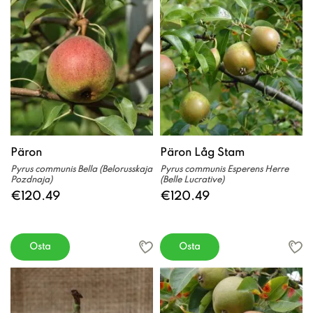
Päron
Päron Låg Stam
Pyrus communis Bella (Belorusskaja
Pyrus communis Esperens Herre
Pozdnaja)
(Belle Lucrative)
€120.49
€120.49
Osta
Osta