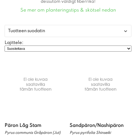
dessutom väldigt fiberrika!
Se mer om planteringstips & skötsel nedan
Tuotteen suodatin
Lajittele:
Päron Låg Stam
Sandpäron/Nashipäron
Pyrus communis Gråpäron (Jut)
Pyrus pyrifolia Shinseiki