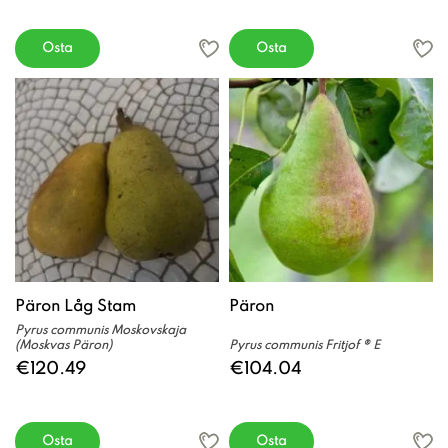
Osta
Osta
Päron Låg Stam
Päron
Pyrus communis Moskovskaja
(Moskvas Päron)
Pyrus communis Fritjof ® E
€120.49
€104.04
Osta
Osta