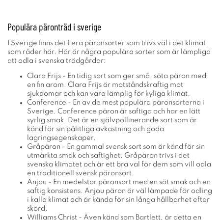
Populära päronträd i sverige
I Sverige finns det flera päronsorter som trivs väl i det klimat
som råder här. Här är några populära sorter som är lämpliga
att odla i svenska trädgårdar:
Clara Frijs - En tidig sort som ger små, söta päron med
en fin arom. Clara Frijs är motståndskraftig mot
sjukdomar och kan vara lämplig för kyliga klimat.
Conference - En av de mest populära päronsorterna i
Sverige. Conference päron är saftiga och har en lätt
syrlig smak. Det är en självpollinerande sort som är
känd för sin pålitliga avkastning och goda
lagringsegenskaper.
Gråpäron - En gammal svensk sort som är känd för sin
utmärkta smak och saftighet. Gråpäron trivs i det
svenska klimatet och är ett bra val för dem som vill odla
en traditionell svensk päronsort.
Anjou - En medelstor päronsort med en söt smak och en
saftig konsistens. Anjou päron är väl lämpade för odling
i kalla klimat och är kända för sin långa hållbarhet efter
skörd.
Williams Christ - Även känd som Bartlett, är detta en