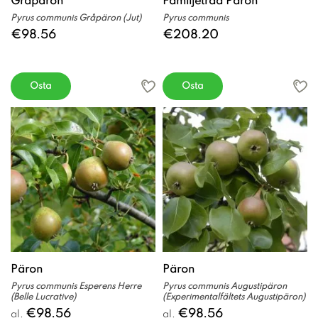
Gråpäron
Familjeträd Päron
Pyrus communis Gråpäron (Jut)
Pyrus communis
€98.56
€208.20
Osta
Osta
Päron
Päron
Pyrus communis Esperens Herre
Pyrus communis Augustipäron
(Belle Lucrative)
(Experimentalfältets Augustipäron)
€98.56
€98.56
al.
al.