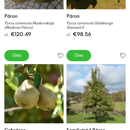
Päron
Päron
Pyrus communis Moskovskaja
Pyrus communis Göteborgs
(Moskvas Päron)
Diamant E
€120.49
€98.56
al.
al.
Osta
Osta