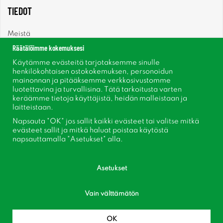
TIEDOT
Meistä
Räätälöimme kokemuksesi
Uutiset
Käytämme evästeitä tarjotaksemme sinulle
henkilökohtaisen ostokokemuksen, personoidun
mainonnan ja pitääksemme verkkosivustomme
Uutiskirje
luotettavina ja turvallisina. Tätä tarkoitusta varten
keräämme tietoja käyttäjistä, heidän malleistaan ​​ja
Tietoja evästeistä
laitteistaan.
Napsauta "OK" jos sallit kaikki evästeet tai valitse mitkä
Inspiraatiota
evästeet sallit ja mitkä haluat poistaa käytöstä
napsauttamalla "Asetukset" alla.
Asetukset
Vain välttämätön
Seuraa meitä Facebook
Liity asiakaskerhoomme!
OK