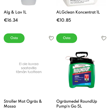
Alg & Lav 1L
ALGclean Koncentrat 1L
€16.34
€10.85
Osta
Osta
Stroller Mot Ogräs &
Ogräsmedel RoundUp
Mossa
Pump´n Go 5L