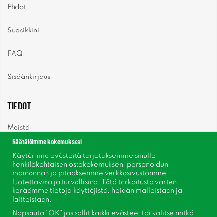
Ehdot
Suosikkini
FAQ
Sisäänkirjaus
TIEDOT
Meistä
Räätälöimme kokemuksesi
Uutiset
Käytämme evästeitä tarjotaksemme sinulle
henkilökohtaisen ostokokemuksen, personoidun
mainonnan ja pitääksemme verkkosivustomme
Uutiskirje
luotettavina ja turvallisina. Tätä tarkoitusta varten
keräämme tietoja käyttäjistä, heidän malleistaan ​​ja
Tietoja evästeistä
laitteistaan.
Napsauta "OK" jos sallit kaikki evästeet tai valitse mitkä