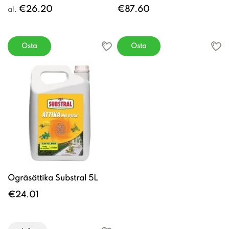
€26.20
€87.60
al.
Osta
Osta
Ogräsättika Substral 5L
€24.01