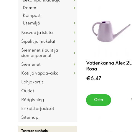
Bekämpa skadedjur
Damm
Kompost
Utemiljö
Kasvaa ja istuta
Sipulit ja mukulat
Siemenet sipulit ja
siemenperunat
Vattenkanna Alex 2L
Siemenet
Rosa
Koti ja vapaa-aika
€6.47
Lahjakortit
Outlet
Rådgivning
Osta
Erikoistarjoukset
Sitemap
Tuotteen suodatin