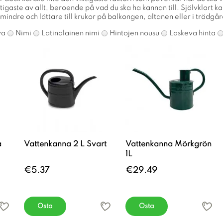
igaste av allt, beroende på vad du ska ha kannan till. Självklart kan
mindre och lättare till krukor på balkongen, altanen eller i trädgård
va
Nimi
Latinalainen nimi
Hintojen nousu
Laskeva hinta
a
Vattenkanna 2 L Svart
Vattenkanna Mörkgrön
1L
€5.37
€29.49
Osta
Osta