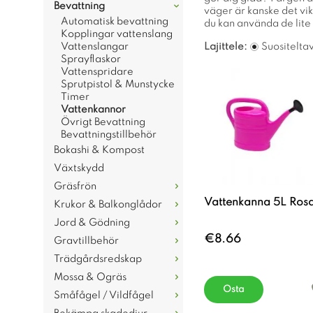
Bevattning
väger är kanske det vikt
Automatisk bevattning
du kan använda de lite 
Kopplingar vattenslang
Vattenslangar
Lajittele:
Suositelta
Sprayflaskor
Vattenspridare
Sprutpistol & Munstycke
Timer
Vattenkannor
Övrigt Bevattning
Bevattningstillbehör
Bokashi & Kompost
Växtskydd
Gräsfrön
Vattenkanna 5L Ros
Krukor & Balkonglådor
Jord & Gödning
€8.66
Gravtillbehör
Trädgårdsredskap
Mossa & Ogräs
Osta
Småfågel / Vildfågel