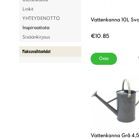
Uutistiedote
Linkit
YHTEYDENOTTO
Vattenkanna 10L Sva
Inspiraatiota
€10.85
Sisäänkirjaus
Maksuvaihtoehdot
Osta
Vattenkanna Grå 4,