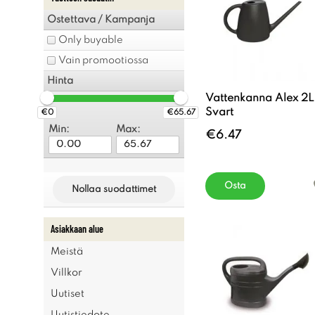
Ostettava / Kampanja
Only buyable
Vain promootiossa
Hinta
Vattenkanna Alex 2L
Svart
€0
€65.67
Min:
Max:
€6.47
Osta
Nollaa suodattimet
Asiakkaan alue
Meistä
Villkor
Uutiset