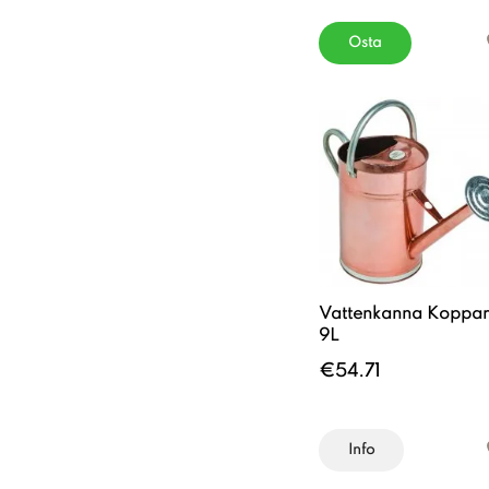
Osta
Vattenkanna Koppar
9L
€54.71
Info