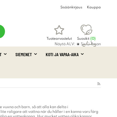
Sisäänkirjaus
Kauppa
Tuotearvostelut
Suosikit
(
0
)
Näytä ALV:
Sis
Ilman
T
SIEMENET
KOTI JA VAPAA-AIKA
Ostoskori
(0)
 vuxna och barn, så att alla kan delta i
lite roligare att vattna när du håller i en kanna vars färg
välja en vattenkanna. Hur mycket vatten olika kannor