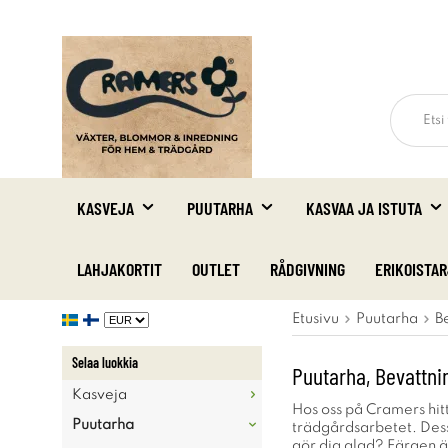
KASVEJA
PUUTARHA
KASVAA JA ISTUTA
LAHJAKORTIT
OUTLET
RÅDGIVNING
ERIKOISTA
Etusivu
Puutarha
B
Selaa luokkia
Puutarha, Bevattni
Kasveja
Hos oss på Cramers hitt
Puutarha
trädgårdsarbetet. Dessut
gör dig glad? Färgen ä