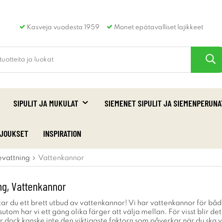
Kasveja vuodesta 1959
Monet epätavalliset lajikkeet
SIPULIT JA MUKULAT
SIEMENET SIPULIT JA SIEMENPERUNA
RJOUKSET
INSPIRATION
evattning
Vattenkannor
ng, Vattenkannor
ar du ett brett utbud av vattenkannor! Vi har vattenkannor för både
om har vi ett gäng olika färger att välja mellan. För visst blir det 
r dock kanske inte den viktigaste faktorn som påverkar när du ska 