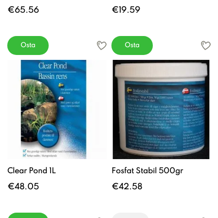
€65.56
€19.59
Osta
Osta
Clear Pond 1L
Fosfat Stabil 500gr
€48.05
€42.58