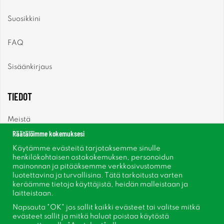
Suosikkini
FAQ
Sisäänkirjaus
TIEDOT
Meistä
Räätälöimme kokemuksesi
Uutiset
Käytämme evästeitä tarjotaksemme sinulle
henkilökohtaisen ostokokemuksen, personoidun
mainonnan ja pitääksemme verkkosivustomme
Uutiskirje
luotettavina ja turvallisina. Tätä tarkoitusta varten
keräämme tietoja käyttäjistä, heidän malleistaan ​​ja
Tietoja evästeistä
laitteistaan.
Napsauta "OK" jos sallit kaikki evästeet tai valitse mitkä
Inspiraatiota
evästeet sallit ja mitkä haluat poistaa käytöstä