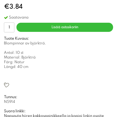
€3.84
Saatavana
Lisää ostoskoriin
Tuote Kuvaus:
Blompinnar av björkträ.
Antal: 10 st
Material: Björkträ
Färg: Natur
Längd: 40 cm
Tunnus:
N5914
Suora linkki:
Napsauta hiiren kakkospainikkeella ja kopioi linkin osoite