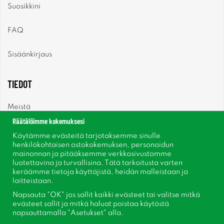
Suosikkini
FAQ
Sisäänkirjaus
TIEDOT
Meistä
Räätälöimme kokemuksesi
Uutiset
Käytämme evästeitä tarjotaksemme sinulle
henkilökohtaisen ostokokemuksen, personoidun
mainonnan ja pitääksemme verkkosivustomme
Uutiskirje
luotettavina ja turvallisina. Tätä tarkoitusta varten
keräämme tietoja käyttäjistä, heidän malleistaan ​​ja
Tietoja evästeistä
laitteistaan.
Napsauta "OK" jos sallit kaikki evästeet tai valitse mitkä
Inspiraatiota
evästeet sallit ja mitkä haluat poistaa käytöstä
napsauttamalla "Asetukset" alla.