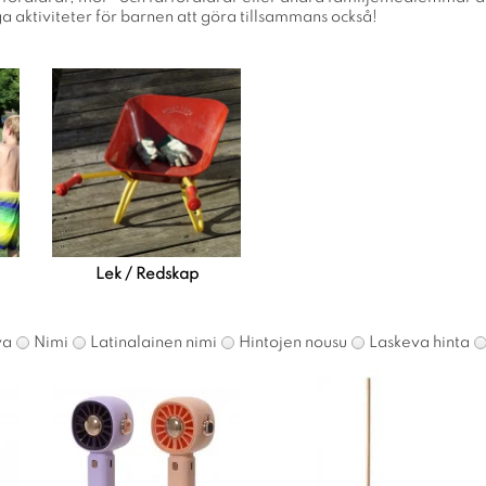
iga aktiviteter för barnen att göra tillsammans också!
Lek / Redskap
va
Nimi
Latinalainen nimi
Hintojen nousu
Laskeva hinta