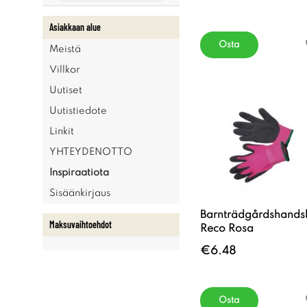
Asiakkaan alue
Osta
Meistä
Villkor
Uutiset
Uutistiedote
Linkit
YHTEYDENOTTO
Inspiraatiota
Sisäänkirjaus
Barnträdgårdshands
Maksuvaihtoehdot
Reco Rosa
€6.48
Osta