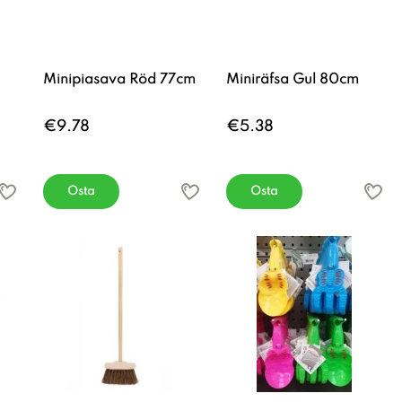
Minipiasava Röd 77cm
Miniräfsa Gul 80cm
€9.78
€5.38
Osta
Osta