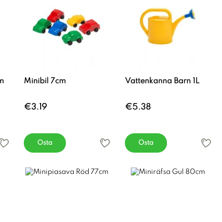
m
Minibil 7cm
Vattenkanna Barn 1L
€3.19
€5.38
Osta
Osta