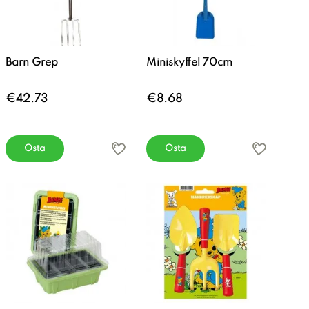
Barn Grep
Miniskyffel 70cm
€42.73
€8.68
Osta
Osta