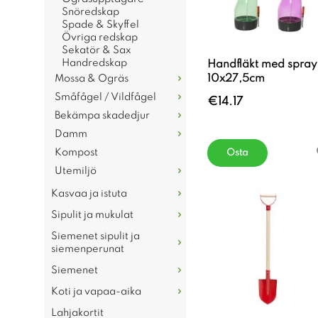
Snöredskap
Spade & Skyffel
Övriga redskap
Sekatör & Sax
Handredskap
Handfläkt med spray
10x27,5cm
Mossa & Ogräs
Småfågel / Vildfågel
€14.17
Bekämpa skadedjur
Damm
Kompost
Osta
Utemiljö
Kasvaa ja istuta
Sipulit ja mukulat
Siemenet sipulit ja
siemenperunat
Siemenet
Koti ja vapaa-aika
Lahjakortit