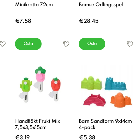
Minikratta 72cm
Bamse Odlingsspel
€7.58
€28.45
Osta
Osta
Handfläkt Frukt Mix
Barn Sandform 9x14cm
7,5x3,5x15cm
4-pack
€3.19
€5.38