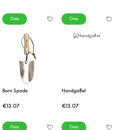
Osta
Osta
Barn Spade
Handgaffel
€13.07
€13.07
Osta
Osta