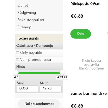
Minispade 69cm
Outlet
Rådgivning
€8.68
Erikoistarjoukset
Sitemap
Osta
Tuotteen suodatin
Ostettava / Kampanja
Only buyable
Vain promootiossa
Hinta
€0
€42.73
Min:
Max:
Bamse barnhandske
Nollaa suodattimet
€8.68