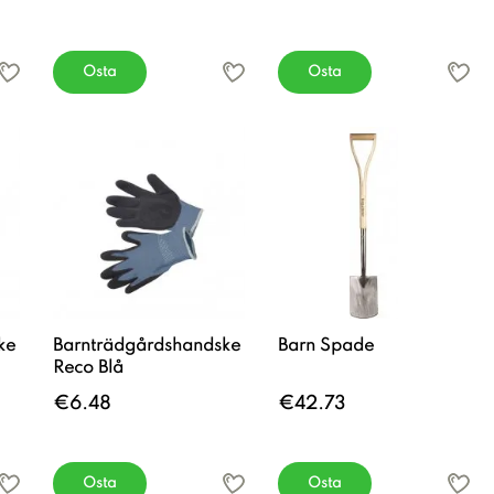
Osta
Osta
ke
Barnträdgårdshandske
Barn Spade
Reco Blå
€6.48
€42.73
Osta
Osta