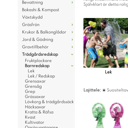
Bevattning
Självklart är detta rol
Bokashi & Kompost
Växtskydd
Gräsfrön
Krukor & Balkonglådor
Jord & Gödning
Gravtillbehör
Trädgårdsredskap
Fruktplockare
Barnredskap
Lek
Lek
Lek / Redskap
Grensaxar
Grensåg
Lajittele:
Suositelta
Grep
Grässaxar
Lövkorg & trädgårdssäck
Häcksaxar
Kratta & Räfsa
Kvast
Kultivator
Ogräsupptagare