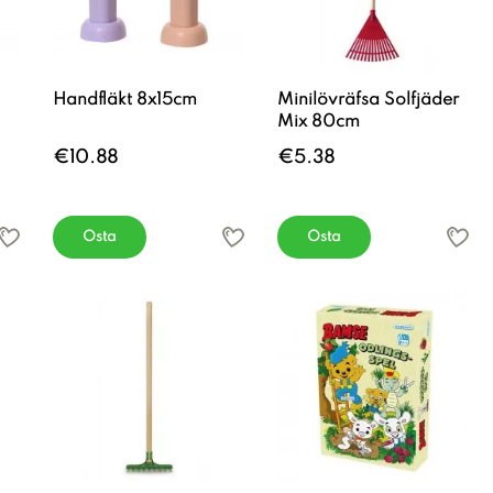
Handfläkt 8x15cm
Minilövräfsa Solfjäder
Mix 80cm
€10.88
€5.38
Osta
Osta