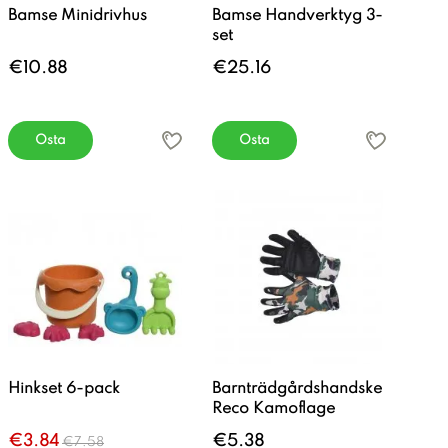
Bamse Minidrivhus
Bamse Handverktyg 3-
set
€10.88
€25.16
Osta
Osta
Hinkset 6-pack
Barnträdgårdshandske
Reco Kamoflage
€3.84
€5.38
€7.58