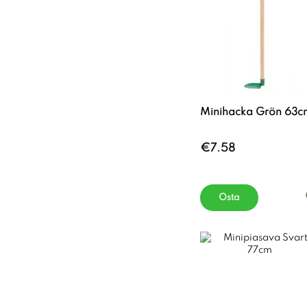
Minihacka Grön 63c
€7.58
Osta