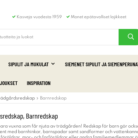
Kasveja vuodesta 1959
Monet epätavalliset lajikkeet
SIPULIT JA MUKULAT
SIEMENET SIPULIT JA SIEMENPERUNA
RJOUKSET
INSPIRATION
rädgårdsredskap
Barnredskap
dsredskap, Barnredskap
 bara vuxna som får njuta av trädgården! Redskap för barn gör också
iment med barnhinkar, barnspadar samt sandformer och vattenkannor 
 föräldrar, mor- och farföräldrar eller andra familjemedlemmar är 