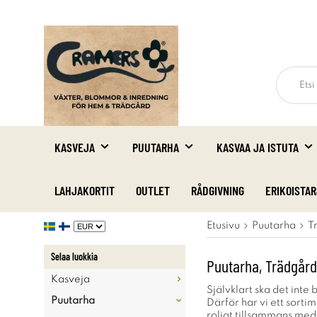
KASVEJA
PUUTARHA
KASVAA JA ISTUTA
LAHJAKORTIT
OUTLET
RÅDGIVNING
ERIKOISTA
Etusivu
Puutarha
T
Selaa luokkia
Puutarha, Trädgår
Kasveja
Självklart ska det inte
Puutarha
Därför har vi ett sort
roligt tillsammans med