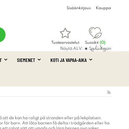
Sisäänkirjaus
Kauppa
Tuotearvostelut
Suosikit
(
0
)
Näytä ALV:
Sis
Ilman
T
SIEMENET
KOTI JA VAPAA-AIKA
Ostoskori
(0)
 att de kan ha roligt på stranden eller på lekplatsen.
för barn. Att låta barnen få delta i trädgården eller ha
ett roligt sätt att umgås och lära barnen nya saker.