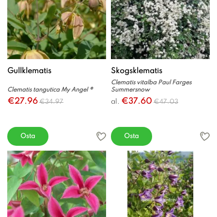
Gullklematis
Skogsklematis
Clematis vitalba Paul Farges
Clematis tangutica My Angel ®
Summersnow
€27.96
€37.60
al.
€34.97
€47.03
Osta
Osta