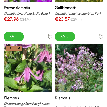
Parmaklematis
Gullklematis
Clematis diversifolia Stella Bella ®
Clematis tangutica Lambton Park
€27.96
€23.57
€34.97
€29.49
Osta
Osta
Uutuus!
Klematis
Klematis
Clematis integrifolia Pangbourne