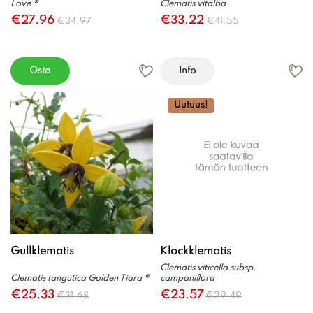
Love ®
Clematis vitalba
€27.96
€33.22
€34.97
€41.55
Osta
Info
Uutuus!
Gullklematis
Klockklematis
Clematis viticella subsp.
Clematis tangutica Golden Tiara ®
campaniflora
€25.33
€23.57
€31.68
€29.49