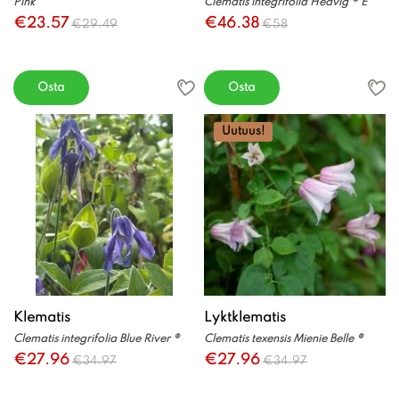
Pink
Clematis integrifolia Hedvig ® E
€23.57
€46.38
€29.49
€58
Osta
Osta
Uutuus!
Klematis
Lyktklematis
Clematis integrifolia Blue River ®
Clematis texensis Mienie Belle ®
€27.96
€27.96
€34.97
€34.97