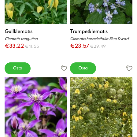
Gullklematis
Trumpetklematis
Clematis tangutica
Clematis heracleifolia Blue Dwarf
€33.22
€23.57
€41.55
€29.49
Osta
Osta