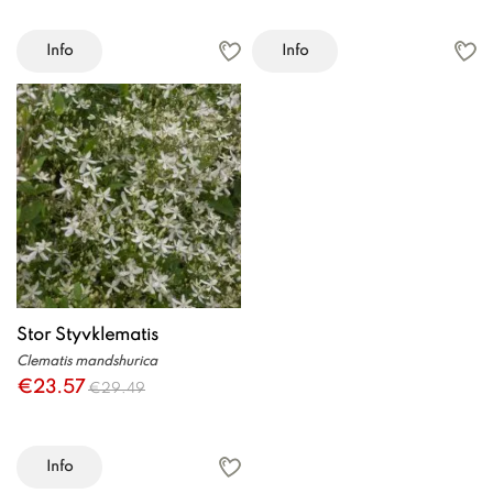
Info
Info
Stor Styvklematis
Clematis mandshurica
€23.57
€29.49
Info