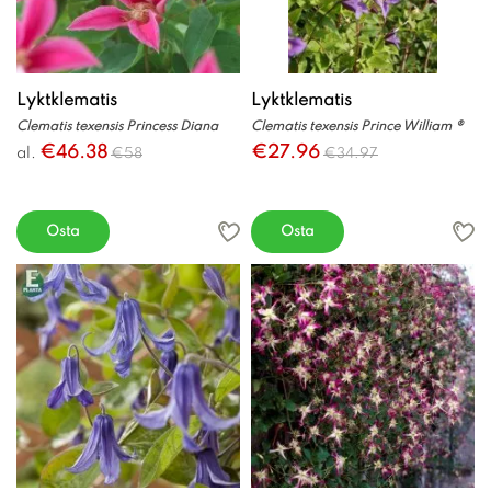
Lyktklematis
Lyktklematis
Clematis texensis Princess Diana
Clematis texensis Prince William ®
€46.38
€27.96
al.
€58
€34.97
Osta
Osta