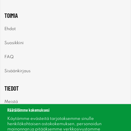
TOIMIA
Ehdot
Suosikkini
FAQ
Sisäänkirjaus
TIEDOT
Meistä
Räätälöimme kokemuksesi
Uutiset
Käytämme evästeitä tarjotaksemme sinulle
henkilökohtaisen ostokokemuksen, personoidun
mainonnan ja pitääksemme verkkosivustomme
Uutiskirje