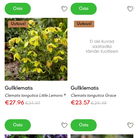
Osta
Osta
Uutuus!
Uutuus!
Gullklematis
Gullklematis
Clematis tangutica Little Lemons ®
Clematis tangutica Grace
€27.96
€23.57
€34.97
€29.49
Osta
Osta