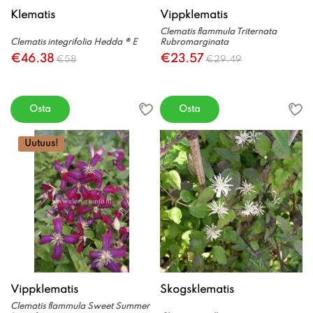
Klematis
Vippklematis
Clematis flammula Triternata
Clematis integrifolia Hedda ® E
Rubromarginata
€46.38
€23.57
€58
€29.49
Osta
Osta
Uutuus!
Vippklematis
Skogsklematis
Clematis flammula Sweet Summer