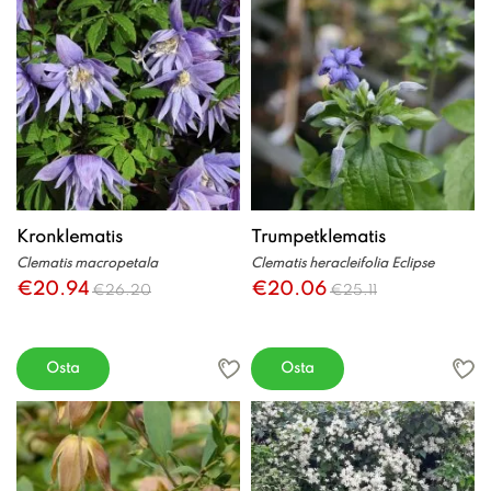
Kronklematis
Trumpetklematis
Clematis macropetala
Clematis heracleifolia Eclipse
€20.94
€20.06
€26.20
€25.11
Osta
Osta