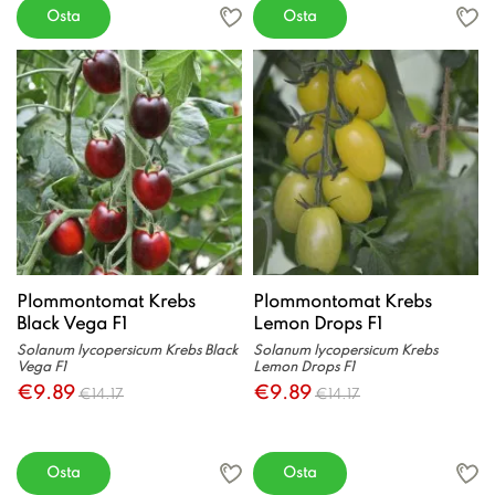
Osta
Osta
Plommontomat Krebs
Plommontomat Krebs
Black Vega F1
Lemon Drops F1
Solanum lycopersicum Krebs Black
Solanum lycopersicum Krebs
Vega F1
Lemon Drops F1
€9.89
€9.89
€14.17
€14.17
Osta
Osta