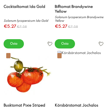
Cocktailtomat Ida Gold
Bifftomat Brandywine
Yellow
Solanum lycopersicum Brandywine
Solanum lycopersicum Ida Gold
Yellow
€5.27
€5.27
€7.58
€7.58
Osta
Osta
Busktomat Pixie Striped
Körsbärstomat Jochalos