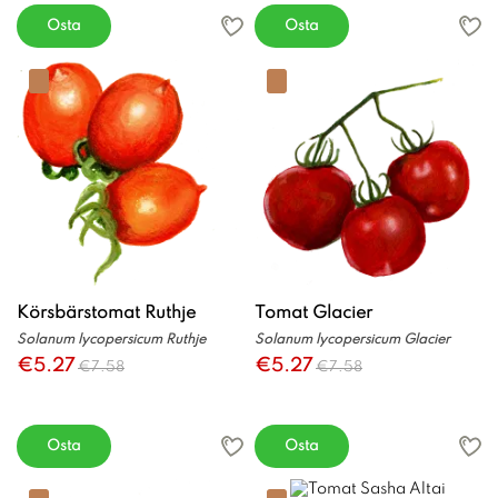
Osta
Osta
Körsbärstomat Ruthje
Tomat Glacier
Solanum lycopersicum Ruthje
Solanum lycopersicum Glacier
€5.27
€5.27
€7.58
€7.58
Osta
Osta