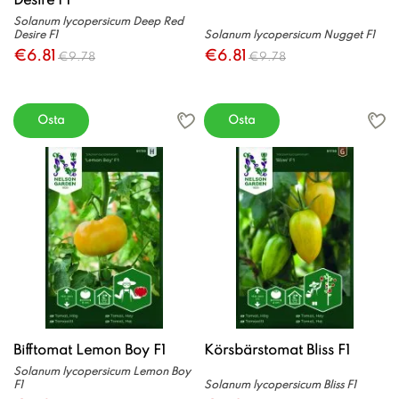
Desire F1
Solanum lycopersicum Deep Red
Desire F1
Solanum lycopersicum Nugget F1
€6.81
€6.81
€9.78
€9.78
Osta
Osta
Bifftomat Lemon Boy F1
Körsbärstomat Bliss F1
Solanum lycopersicum Lemon Boy
F1
Solanum lycopersicum Bliss F1