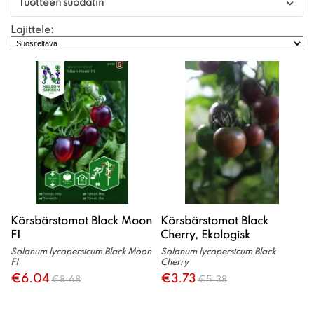
Tuotteen suodatin
Lajittele:
Körsbärstomat Black Moon
Körsbärstomat Black
F1
Cherry, Ekologisk
Solanum lycopersicum Black Moon
Solanum lycopersicum Black
F1
Cherry
€6.04
€3.73
€8.68
€5.38