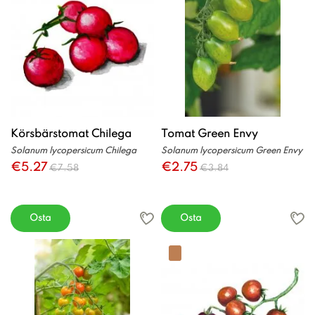
Körsbärstomat Chilega
Tomat Green Envy
Solanum lycopersicum Chilega
Solanum lycopersicum Green Envy
€5.27
€2.75
€7.58
€3.84
Osta
Osta