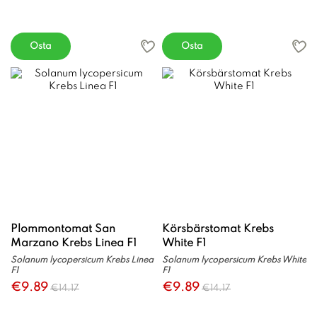
Osta
Osta
Plommontomat San
Körsbärstomat Krebs
Marzano Krebs Linea F1
White F1
Solanum lycopersicum Krebs Linea
Solanum lycopersicum Krebs White
F1
F1
€9.89
€9.89
€14.17
€14.17