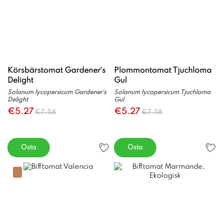
Körsbärstomat Gardener´s
Plommontomat Tjuchloma
Delight
Gul
Solanum lycopersicum Gardener´s
Solanum lycopersicum Tjuchloma
Delight
Gul
€5.27
€5.27
€7.58
€7.58
Osta
Osta