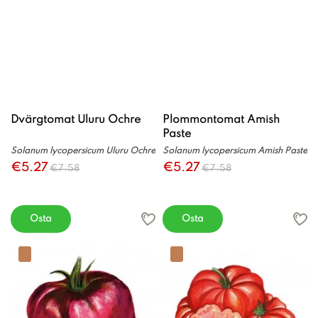
Dvärgtomat Uluru Ochre
Plommontomat Amish
Paste
Solanum lycopersicum Uluru Ochre
Solanum lycopersicum Amish Paste
€5.27
€5.27
€7.58
€7.58
Osta
Osta