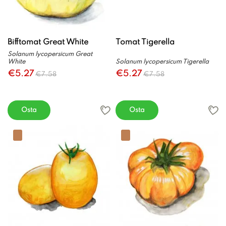
Bifftomat Great White
Tomat Tigerella
Solanum lycopersicum Great
White
Solanum lycopersicum Tigerella
€5.27
€5.27
€7.58
€7.58
Osta
Osta