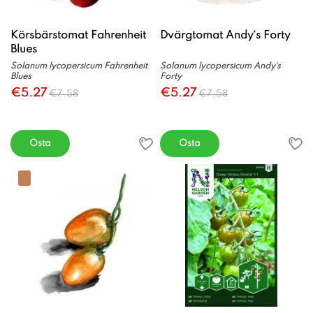
Körsbärstomat Fahrenheit
Dvärgtomat Andy´s Forty
Blues
Solanum lycopersicum Fahrenheit
Solanum lycopersicum Andy´s
Blues
Forty
€5.27
€5.27
€7.58
€7.58
Osta
Osta