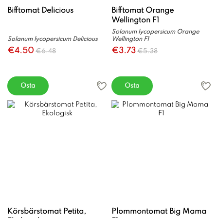
Bifftomat Delicious
Bifftomat Orange
Wellington F1
Solanum lycopersicum Orange
Solanum lycopersicum Delicious
Wellington F1
€4.50
€3.73
€6.48
€5.38
Osta
Osta
Körsbärstomat Petita,
Plommontomat Big Mama