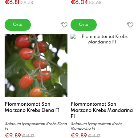
€6.81
€6.04
€9.78
€8.68
Osta
Osta
Plommontomat San
Plommontomat San
Marzano Krebs Elena F1
Marzano Krebs Mandarina
F1
Solanum lycopersicum Krebs Elena
Solanum lycopersicum Krebs
F1
Mandarina F1
€9.89
€9.89
€14.17
€14.17