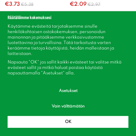
€3.73
€2.09
€5.38
€2.97
Räätälöimme kokemuksesi
Osta
Osta
Käytämme evästeitä tarjotaksemme sinulle
henkilökohtaisen ostokokemuksen, personoidun
mainonnan ja pitääksemme verkkosivustomme
luotettavina ja turvallisina. Tätä tarkoitusta varten
keräämme tietoja käyttäjistä, heidän malleistaan ​​ja
laitteistaan.
Napsauta "OK" jos sallit kaikki evästeet tai valitse mitkä
evästeet sallit ja mitkä haluat poistaa käytöstä
napsauttamalla "Asetukset" alla.
Asetukset
Bifftomat Rose Crush F1
Bifftomat Noire De Crimée
Vain välttämätön
Solanum lycopersicum Rose Crush
Solanum lycopersicum Noire De
F1
Crimée
OK
€6.04
€2.75
€8.68
€3.84