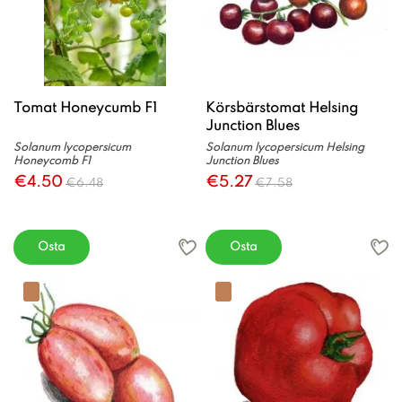
Tomat Honeycumb F1
Körsbärstomat Helsing
Junction Blues
Solanum lycopersicum
Solanum lycopersicum Helsing
Honeycomb F1
Junction Blues
€4.50
€5.27
€6.48
€7.58
Osta
Osta