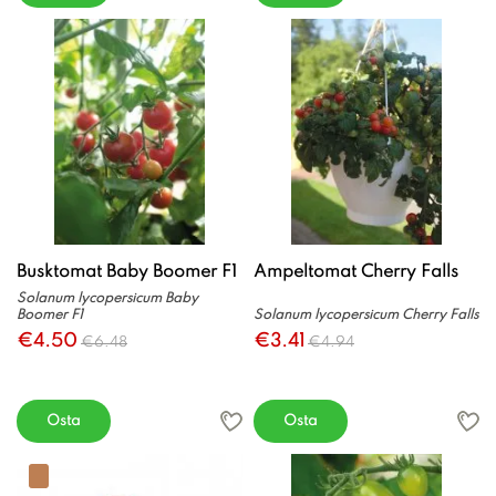
Busktomat Baby Boomer F1
Ampeltomat Cherry Falls
Solanum lycopersicum Baby
Boomer F1
Solanum lycopersicum Cherry Falls
€4.50
€3.41
€6.48
€4.94
Osta
Osta