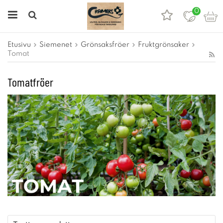
0
Etusivu
Siemenet
Grönsaksfröer
Fruktgrönsaker
Tomat
Tomatfröer