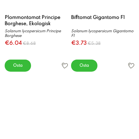
Plommontomat Principe
Bifftomat Gigantomo F1
Borghese, Ekologisk
Solanum lycopersicum Principe
Solanum lycopersicum Gigantomo
Borghese
F1
€6.04
€3.73
€8.68
€5.38
Osta
Osta