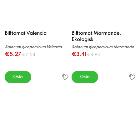
Bifftomat Valencia
Bifftomat Marmande,
Ekologisk
Solanum lycopersicum Valencia
Solanum lycopersicum Marmande
€5.27
€3.41
€7.58
€4.94
Osta
Osta