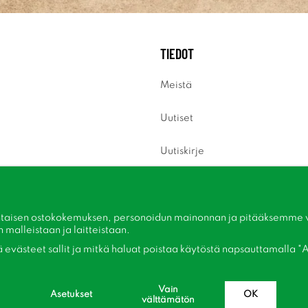
TIEDOT
Meistä
Uutiset
Uutiskirje
Tietoja evästeistä
Inspiraatiota
taisen ostokokemuksen, personoidun mainonnan ja pitääksemme ver
malleistaan ​​ja laitteistaan.
kä evästeet sallit ja mitkä haluat poistaa käytöstä napsauttamalla "A
Vain
Asetukset
OK
välttämätön