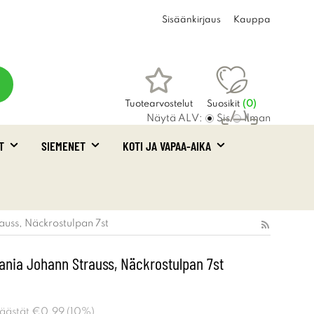
Sisäänkirjaus
Kauppa
Tuotearvostelut
Suosikit
(
0
)
Näytä ALV:
Sis
Ilman
T
SIEMENET
KOTI JA VAPAA-AIKA
Ostoskori
(0)
auss, Näckrostulpan 7st
ania Johann Strauss, Näckrostulpan 7st
Säästät
€0.99
(
10
%)