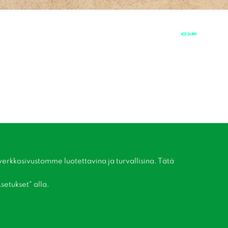
kkosivustomme luotettavina ja turvallisina. Tätä
setukset" alla.
Liity asiakaskerhoomme!