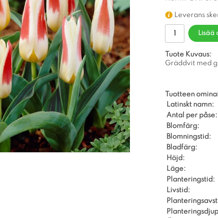
Leverans ske
Lisää 
Tuote Kuvaus:
Gräddvit med gu
Tuotteen omina
Latinskt namn:
Antal per påse:
Blomfärg:
Blomningstid:
Bladfärg:
Höjd:
Läge:
Planteringstid:
Livstid:
Planteringsavs
Planteringsdjup