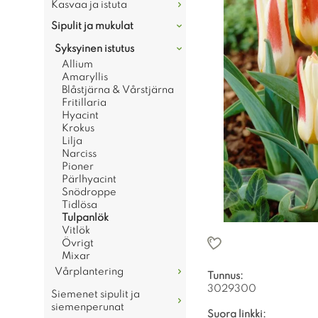
Kasvaa ja istuta
Sipulit ja mukulat
Syksyinen istutus
Allium
Amaryllis
Blåstjärna & Vårstjärna
Fritillaria
Hyacint
Krokus
Lilja
Narciss
Pioner
Pärlhyacint
Snödroppe
Tidlösa
Tulpanlök
Vitlök
Övrigt
Mixar
Vårplantering
Tunnus:
3029300
Siemenet sipulit ja
siemenperunat
Suora linkki: