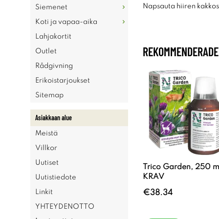
Napsauta hiiren kakkosp
Siemenet
Koti ja vapaa-aika
Lahjakortit
REKOMMENDERADE 
Outlet
Rådgivning
Erikoistarjoukset
Sitemap
Asiakkaan alue
Meistä
Villkor
Uutiset
Trico Garden, 250 m
KRAV
Uutistiedote
€38.34
Linkit
YHTEYDENOTTO