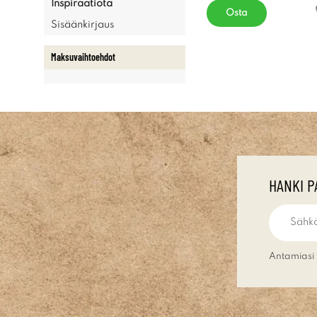
Inspiraatiota
Osta
Sisäänkirjaus
Maksuvaihtoehdot
HANKI P
Antamiasi 