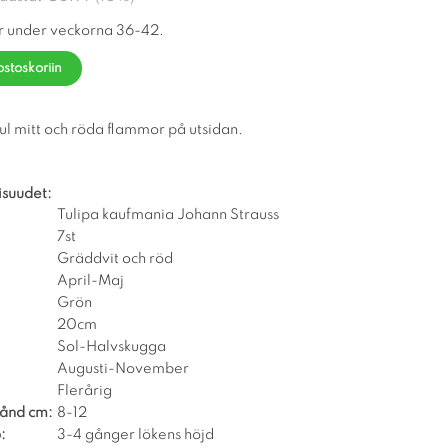
r under veckorna 36-42.
ostoskoriin
l mitt och röda flammor på utsidan.
isuudet:
Tulipa kaufmania Johann Strauss
7st
Gräddvit och röd
April-Maj
Grön
20cm
Sol-Halvskugga
Augusti-November
Flerårig
tånd cm:
8-12
:
3-4 gånger lökens höjd