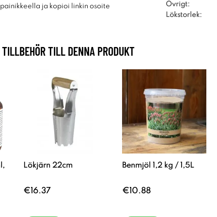
Övrigt:
ainikkeella ja kopioi linkin osoite
Lökstorlek:
TILLBEHÖR TILL DENNA PRODUKT
l,
Lökjärn 22cm
Benmjöl 1,2 kg / 1,5L
€16.37
€10.88