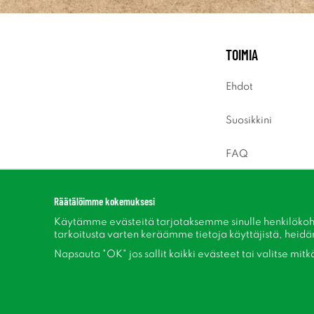
TOIMIA
Ehdot
Suosikkini
FAQ
Sisäänkirjaus
Räätälöimme kokemuksesi
Käytämme evästeitä tarjotaksemme sinulle henkilökoh
tarkoitusta varten keräämme tietoja käyttäjistä, heidän 
Napsauta "OK" jos sallit kaikki evästeet tai valitse mit
Seuraa meitä Facebook