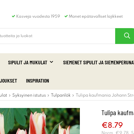
Kasveja vuodesta 1959
Monet epätavalliset lajikkeet
SIPULIT JA MUKULAT
SIEMENET SIPULIT JA SIEMENPERUNA
RJOUKSET
INSPIRATION
ulat
Syksyinen istutus
Tulpanlök
Tulipa kaufmania Johann Str
Tulipa kaufm
€8.79
Norm.
€9.78
. 