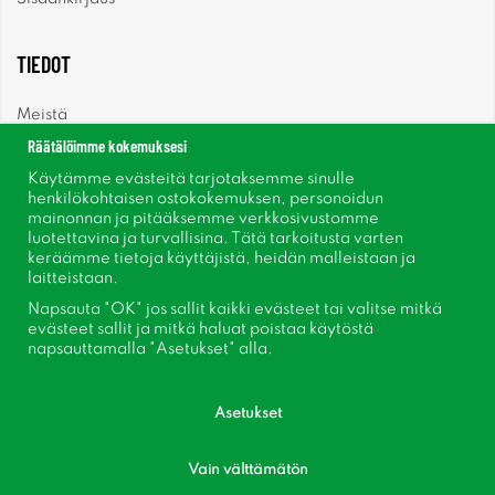
TIEDOT
Meistä
Räätälöimme kokemuksesi
Uutiset
Käytämme evästeitä tarjotaksemme sinulle
henkilökohtaisen ostokokemuksen, personoidun
mainonnan ja pitääksemme verkkosivustomme
Uutiskirje
luotettavina ja turvallisina. Tätä tarkoitusta varten
keräämme tietoja käyttäjistä, heidän malleistaan ​​ja
Tietoja evästeistä
laitteistaan.
Napsauta "OK" jos sallit kaikki evästeet tai valitse mitkä
Inspiraatiota
evästeet sallit ja mitkä haluat poistaa käytöstä
napsauttamalla "Asetukset" alla.
Asetukset
Vain välttämätön
Seuraa meitä Facebook