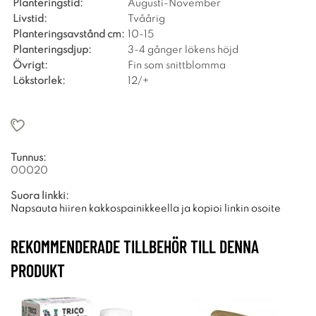
Planteringstid:
Augusti-November
Livstid:
Tvåårig
Planteringsavstånd cm:
10-15
Planteringsdjup:
3-4 gånger lökens höjd
Övrigt:
Fin som snittblomma
Lökstorlek:
12/+
Tunnus:
00020
Suora linkki:
Napsauta hiiren kakkospainikkeella ja kopioi linkin osoite
REKOMMENDERADE TILLBEHÖR TILL DENNA
PRODUKT