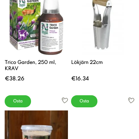
Trico Garden, 250 ml,
Lökjärn 22cm
KRAV
€38.26
€16.34
Osta
Osta