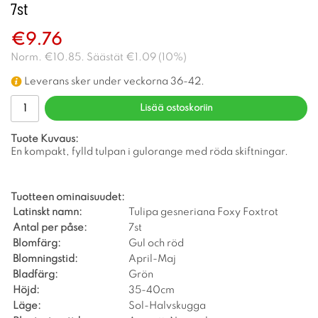
7st
€9.76
Norm.
€10.85
. Säästät
€1.09
(
10
%)
Leverans sker under veckorna 36-42.
Lisää ostoskoriin
Tuote Kuvaus:
En kompakt, fylld tulpan i gulorange med röda skiftningar.
Tuotteen ominaisuudet:
Latinskt namn:
Tulipa gesneriana Foxy Foxtrot
Antal per påse:
7st
Blomfärg:
Gul och röd
Blomningstid:
April-Maj
Bladfärg:
Grön
Höjd:
35-40cm
Läge:
Sol-Halvskugga