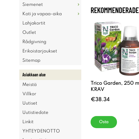
Siemenet
REKOMMENDERADE 
Koti ja vapaa-aika
Lahjakortit
Outlet
Rådgivning
Erikoistarjoukset
Sitemap
Asiakkaan alue
Trico Garden, 250 m
Meistä
KRAV
Villkor
€38.34
Uutiset
Uutistiedote
Linkit
Osta
YHTEYDENOTTO