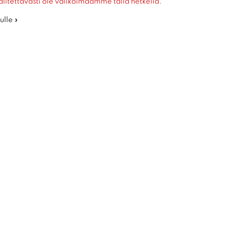
alitettavasti ole valikoimaamme tällä hetkellä.
ulle »