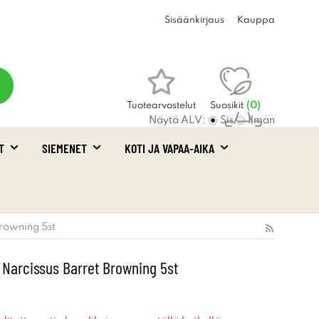
Sisäänkirjaus
Kauppa
Tuotearvostelut
Suosikit
(
0
)
Näytä ALV:
Sis
Ilman
T
SIEMENET
KOTI JA VAPAA-AIKA
Ostoskori
(0)
Browning 5st
 Narcissus Barret Browning 5st