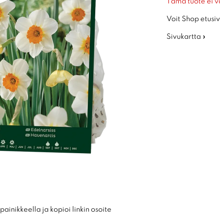
Tämä tuote ei v
Voit Shop etusiv
Sivukartta »
ainikkeella ja kopioi linkin osoite