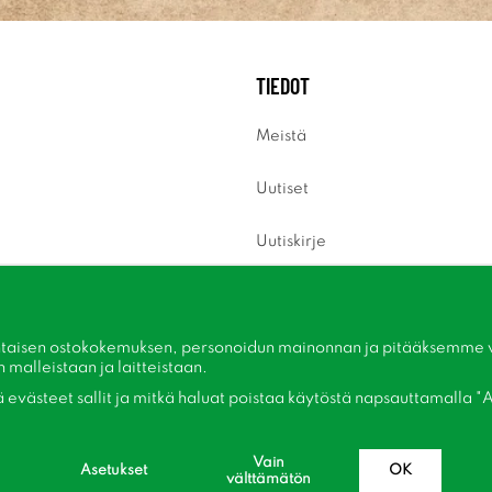
TIEDOT
Meistä
Uutiset
Uutiskirje
Tietoja evästeistä
Inspiraatiota
taisen ostokokemuksen, personoidun mainonnan ja pitääksemme ver
malleistaan ​​ja laitteistaan.
kä evästeet sallit ja mitkä haluat poistaa käytöstä napsauttamalla "A
Vain
Asetukset
OK
välttämätön