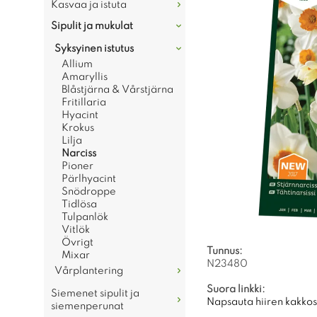
Kasvaa ja istuta
Sipulit ja mukulat
Syksyinen istutus
Allium
Amaryllis
Blåstjärna & Vårstjärna
Fritillaria
Hyacint
Krokus
Lilja
Narciss
Pioner
Pärlhyacint
Snödroppe
Tidlösa
Tulpanlök
Vitlök
Övrigt
Tunnus:
Mixar
N23480
Vårplantering
Suora linkki:
Siemenet sipulit ja
Napsauta hiiren kakkosp
siemenperunat