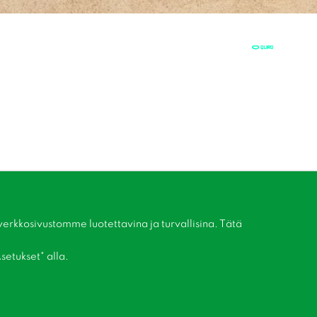
kkosivustomme luotettavina ja turvallisina. Tätä
setukset" alla.
Liity asiakaskerhoomme!