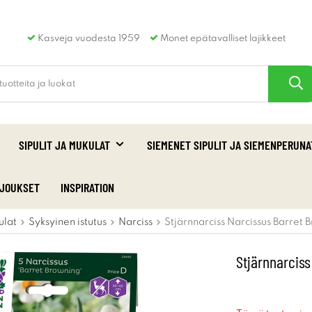
Kasveja vuodesta 1959
Monet epätavalliset lajikkeet
SIPULIT JA MUKULAT
SIEMENET SIPULIT JA SIEMENPERUNA
RJOUKSET
INSPIRATION
ulat
Syksyinen istutus
Narciss
Stjärnnarciss Narcissus Barret 
Stjärnnarciss