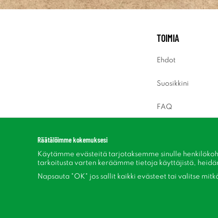
TOIMIA
Ehdot
Suosikkini
FAQ
Sisäänkirjaus
Räätälöimme kokemuksesi
Käytämme evästeitä tarjotaksemme sinulle henkilökoh
tarkoitusta varten keräämme tietoja käyttäjistä, heidän 
Napsauta "OK" jos sallit kaikki evästeet tai valitse mit
Seuraa meitä Facebook