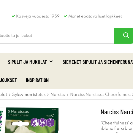
Kasveja vuodesta 1959
Monet epätavalliset lajikkeet
SIPULIT JA MUKULAT
SIEMENET SIPULIT JA SIEMENPERUNA
RJOUKSET
INSPIRATION
ulat
Syksyinen istutus
Narciss
Narciss Narcissus Cheerfulness 
Narciss Narc
'Cheerfulness' ä
ibland flera bl