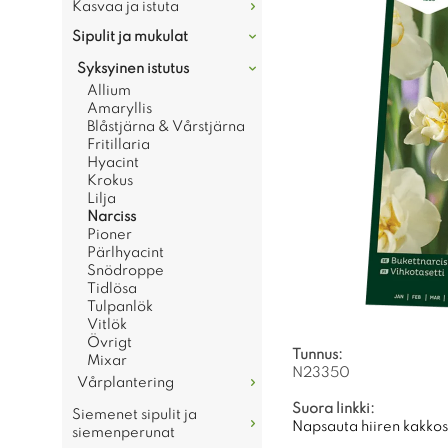
Kasvaa ja istuta
Sipulit ja mukulat
Syksyinen istutus
Allium
Amaryllis
Blåstjärna & Vårstjärna
Fritillaria
Hyacint
Krokus
Lilja
Narciss
Pioner
Pärlhyacint
Snödroppe
Tidlösa
Tulpanlök
Vitlök
Övrigt
Tunnus:
Mixar
N23350
Vårplantering
Suora linkki:
Siemenet sipulit ja
Napsauta hiiren kakkosp
siemenperunat