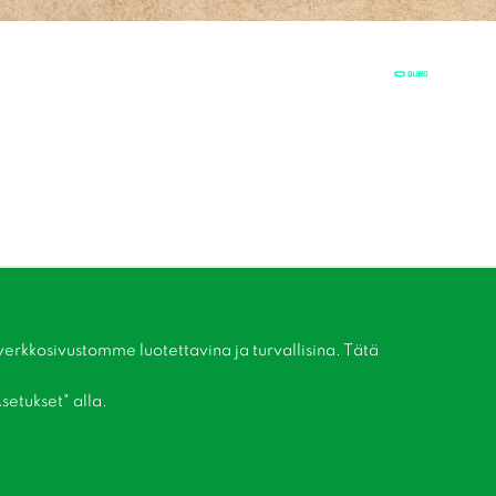
kkosivustomme luotettavina ja turvallisina. Tätä
setukset" alla.
Liity asiakaskerhoomme!