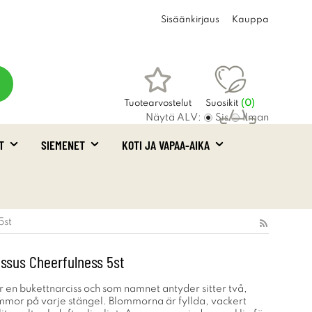
Sisäänkirjaus
Kauppa
Tuotearvostelut
Suosikit
(
0
)
Näytä ALV:
Sis
Ilman
T
SIEMENET
KOTI JA VAPAA-AIKA
Ostoskori
(0)
5st
issus Cheerfulness 5st
r en bukettnarciss och som namnet antyder sitter två,
ommor på varje stängel. Blommorna är fyllda, vackert