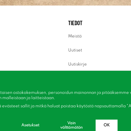
TIEDOT
Meistä
Uutiset
Uutiskirje
Tietoja evästeistä
Inspiraatiota
taisen ostokokemuksen, personoidun mainonnan ja pitääksemme ver
malleistaan ​​ja laitteistaan.
kä evästeet sallit ja mitkä haluat poistaa käytöstä napsauttamalla "A
Vain
Asetukset
OK
välttämätön