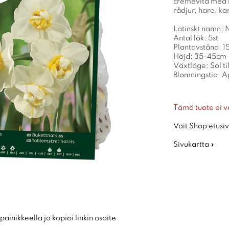
cremevita med li
rådjur, hare, ka
Latinskt namn: 
Antal lök: 5st
Plantavstånd: 
Höjd: 35-45cm
Växtläge: Sol ti
Blomningstid: A
Tämä tuote ei v
Voit Shop etusiv
Sivukartta »
ainikkeella ja kopioi linkin osoite