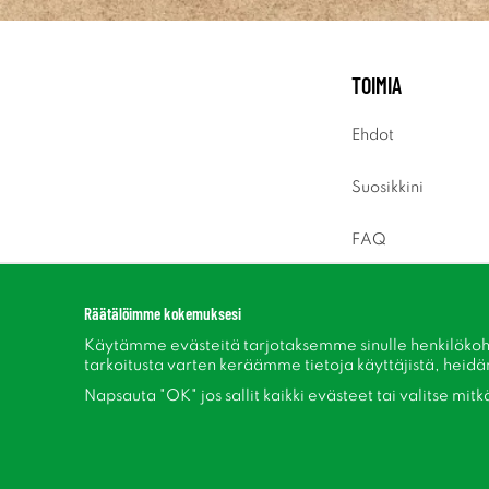
TOIMIA
Ehdot
Suosikkini
FAQ
Sisäänkirjaus
Räätälöimme kokemuksesi
Käytämme evästeitä tarjotaksemme sinulle henkilökoh
tarkoitusta varten keräämme tietoja käyttäjistä, heidän 
Napsauta "OK" jos sallit kaikki evästeet tai valitse mit
Seuraa meitä Facebook