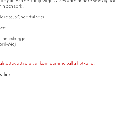
te gult och doftar ljuvligt. Anses vara mindre smaklig för
nin och sork.
Narcissus Cheerfulness
15cm
ll halvskugga
pril-Maj
alitettavasti ole valikoimaamme tällä hetkellä.
ulle »