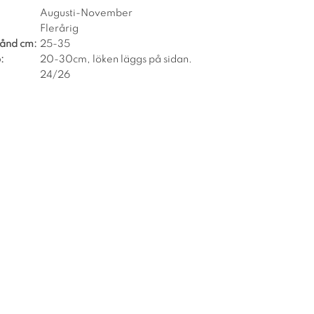
Augusti-November
Flerårig
tånd cm:
25-35
:
20-30cm, löken läggs på sidan.
24/26