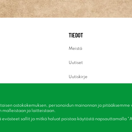
TIEDOT
Meistä
Uutiset
Uutiskirje
Tietoja evästeistä
Inspiraatiota
taisen ostokokemuksen, personoidun mainonnan ja pitääksemme ver
malleistaan ​​ja laitteistaan.
kä evästeet sallit ja mitkä haluat poistaa käytöstä napsauttamalla "A