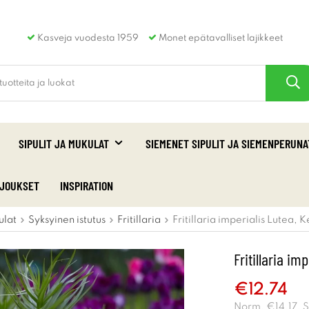
Kasveja vuodesta 1959
Monet epätavalliset lajikkeet
SIPULIT JA MUKULAT
SIEMENET SIPULIT JA SIEMENPERUNA
RJOUKSET
INSPIRATION
ulat
Syksyinen istutus
Fritillaria
Fritillaria imperialis Lutea, K
Fritillaria im
€12.74
Norm.
€14.17
. 