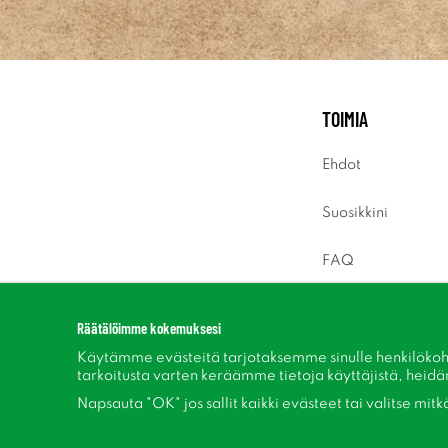
TOIMIA
Ehdot
Suosikkini
FAQ
Sisäänkirjaus
Räätälöimme kokemuksesi
Käytämme evästeitä tarjotaksemme sinulle henkilökoh
tarkoitusta varten keräämme tietoja käyttäjistä, heidän 
Napsauta "OK" jos sallit kaikki evästeet tai valitse mit