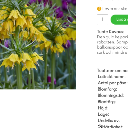
Leverans ske
Lisää 
Tuote Kuvaus:
Den gula kejsar
rabatten. Sampl
balkansippor oc
sork och mindre 
Tuotteen omina
Latinskt namn:
Antal per påse:
Blomfärg:
Blomningstid:
Bladfärg:
Höjd:
Läge:
Undviks av:
Härdighet: