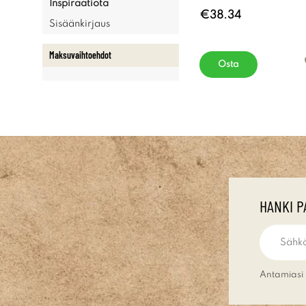
Inspiraatiota
€38.34
Sisäänkirjaus
Maksuvaihtoehdot
Osta
HANKI P
Antamiasi 