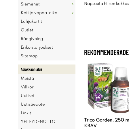
Napsauta hiiren kakkosp
Siemenet
Koti ja vapaa-aika
Lahjakortit
Outlet
Rådgivning
Erikoistarjoukset
REKOMMENDERADE 
Sitemap
Asiakkaan alue
Meistä
Villkor
Uutiset
Uutistiedote
Linkit
Trico Garden, 250 m
YHTEYDENOTTO
KRAV