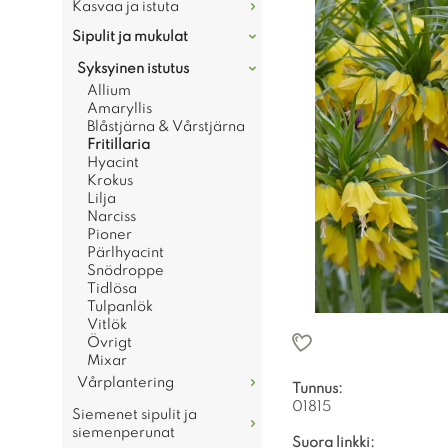
Kasvaa ja istuta
Sipulit ja mukulat
Syksyinen istutus
Allium
Amaryllis
Blåstjärna & Vårstjärna
Fritillaria
Hyacint
Krokus
Lilja
Narciss
Pioner
Pärlhyacint
Snödroppe
Tidlösa
Tulpanlök
Vitlök
Övrigt
Mixar
Vårplantering
Tunnus:
01815
Siemenet sipulit ja
siemenperunat
Suora linkki: