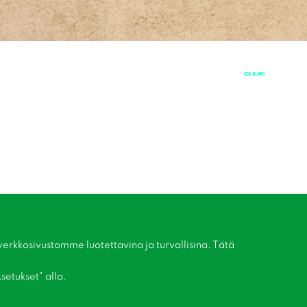
kkosivustomme luotettavina ja turvallisina. Tätä
setukset" alla.