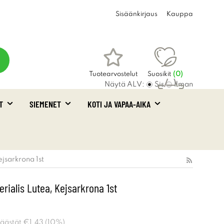
Sisäänkirjaus
Kauppa
Tuotearvostelut
Suosikit
(
0
)
Näytä ALV:
Sis
Ilman
T
SIEMENET
KOTI JA VAPAA-AIKA
Ostoskori
(0)
ejsarkrona 1st
perialis Lutea, Kejsarkrona 1st
Säästät
€1.43
(
10
%)