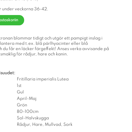
r under veckorna 36-42.
ostoskoriin
kronan blommar tidigt och utgör ett pampigt inslag i
antera med t.ex. blå pärlhyacinter eller blå
h du får en läcker färgeffekt! Anses verka avvisande på
smaklig för rådjur, hare och kanin.
isuudet:
Fritillaria imperialis Lutea
1st
Gul
April-Maj
Grön
80-100cm
Sol-Halvskugga
Rådjur, Hare, Mullvad, Sork