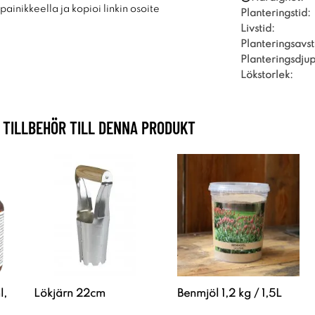
ainikkeella ja kopioi linkin osoite
Planteringstid:
Livstid:
Planteringsavs
Planteringsdjup
Lökstorlek:
TILLBEHÖR TILL DENNA PRODUKT
l,
Lökjärn 22cm
Benmjöl 1,2 kg / 1,5L