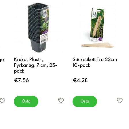
ge
Kruka, Plast-,
Sticketikett Trä 22cm
Fyrkantig, 7 cm, 25-
10-pack
pack
€7.56
€4.28
Osta
Osta