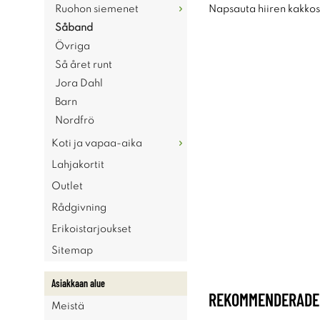
Ruohon siemenet
Napsauta hiiren kakkosp
Såband
Övriga
Så året runt
Jora Dahl
Barn
Nordfrö
Koti ja vapaa-aika
Lahjakortit
Outlet
Rådgivning
Erikoistarjoukset
Sitemap
Asiakkaan alue
REKOMMENDERADE 
Meistä