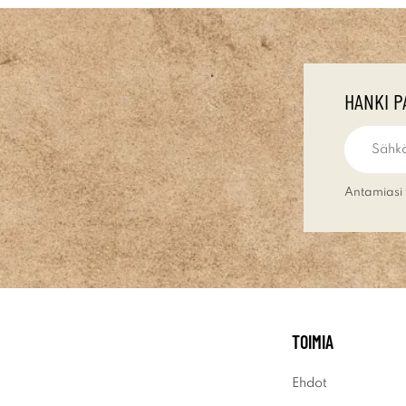
HANKI P
Antamiasi 
TOIMIA
Ehdot