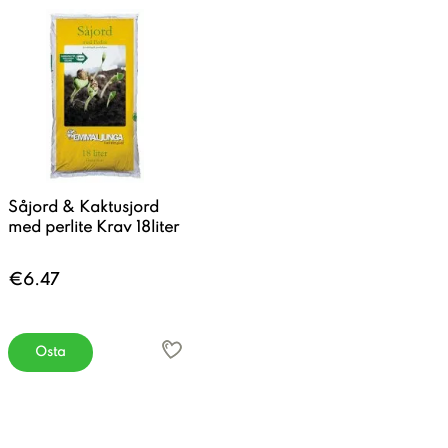
Såjord & Kaktusjord
med perlite Krav 18liter
€6.47
Osta