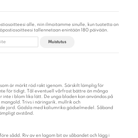
stiosoitteesi alle, niin ilmoitamme sinulle, kun tuotetta on
köpostiosoitteesi tallennetaan enintään 180 päivään.
Muistutus
som är mörkt röd rakt igenom. Särskilt lämplig för
nte för tidigt. Tål eventuell vårfrost bättre än många
r inte i blom lika lätt. De unga bladen kan användas på
angold. Trivs i näringsrik, mullrik och
nde jord. Gödsla med kaliumrika gödselmedel. Såband
lämpligt avstånd.
före sådd. Riv av en lagom bit av såbandet och lägg i