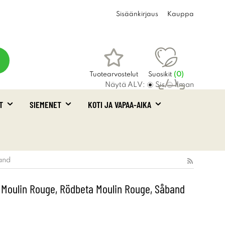
Sisäänkirjaus
Kauppa
Tuotearvostelut
Suosikit
(
0
)
Näytä ALV:
Sis
Ilman
T
SIEMENET
KOTI JA VAPAA-AIKA
Ostoskori
(0)
and
s Moulin Rouge, Rödbeta Moulin Rouge, Såband