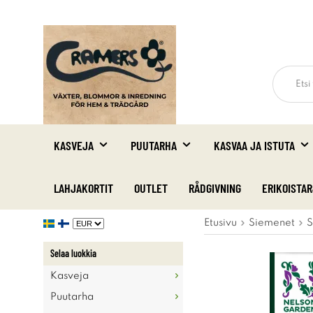
KASVEJA
PUUTARHA
KASVAA JA ISTUTA
LAHJAKORTIT
OUTLET
RÅDGIVNING
ERIKOISTA
Etusivu
Siemenet
S
Selaa luokkia
Kasveja
Puutarha