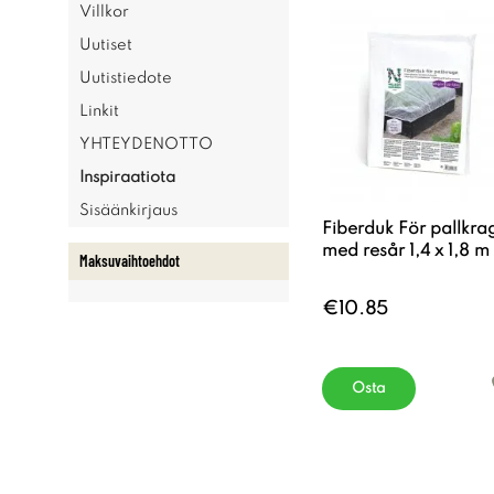
Villkor
Uutiset
Uutistiedote
Linkit
YHTEYDENOTTO
Inspiraatiota
Sisäänkirjaus
Fiberduk För pallkra
med resår 1,4 x 1,8 m
Maksuvaihtoehdot
€10.85
Osta