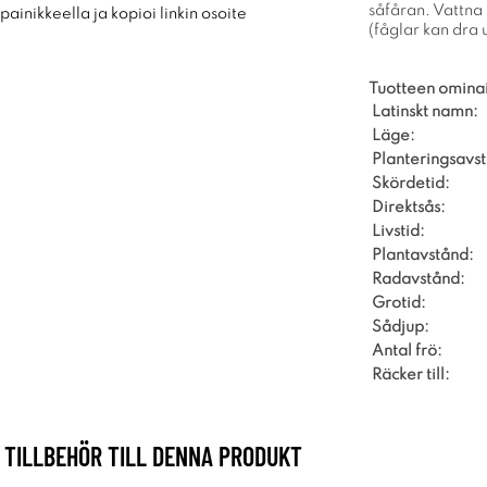
såfåran. Vattna
ainikkeella ja kopioi linkin osoite
(fåglar kan dra 
Tuotteen omina
Latinskt namn:
Läge:
Planteringsavs
Skördetid:
Direktsås:
Livstid:
Plantavstånd:
Radavstånd:
Grotid:
Sådjup:
Antal frö:
Räcker till:
TILLBEHÖR TILL DENNA PRODUKT