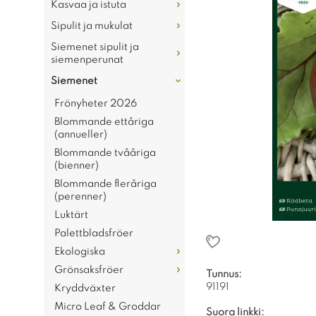
Kasvaa ja istuta
Sipulit ja mukulat
Siemenet sipulit ja
siemenperunat
Siemenet
Frönyheter 2026
Blommande ettåriga
(annueller)
Blommande tvååriga
(bienner)
Blommande fleråriga
(perenner)
Luktärt
Palettbladsfröer
Ekologiska
Grönsaksfröer
Tunnus:
91191
Kryddväxter
Micro Leaf & Groddar
Suora linkki: