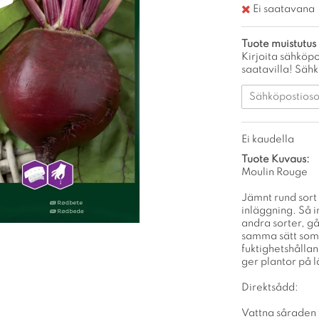
Ei saatavana
Tuote muistutus
Kirjoita sähköpo
saatavilla! Säh
Ei kaudella
Tuote Kuvaus:
Moulin Rouge
Jämnt rund sort 
inläggning. Så i
andra sorter, gå
samma sätt som m
fuktighetshålla
ger plantor på 
Direktsådd:
Vattna såraden 