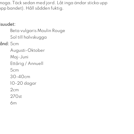
 noga. Täck sedan med jord. Låt inga ändar sticka upp
upp bandet). Håll sådden fuktig.
isuudet:
Beta vulgaris Moulin Rouge
Sol till halvskugga
tånd:
5cm
Augusti-Oktober
Maj-Juni
Ettårig / Annuell
5cm
30-40cm
10-20 dagar
2cm
270st
6m