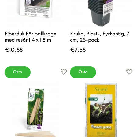
Fiberduk För pallkrage
Kruka, Plast-, Fyrkantig, 7
med resår 1,4 x 1,8 m
cm, 25-pack
€10.88
€7.58
Osta
Osta