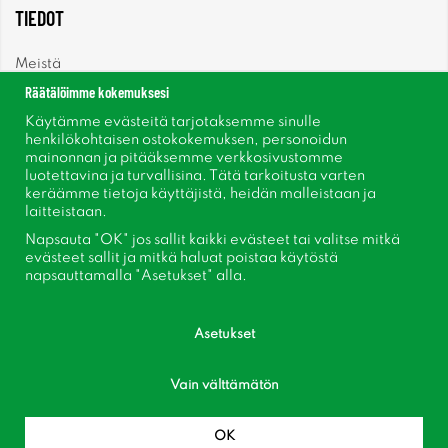
TIEDOT
Meistä
Räätälöimme kokemuksesi
Uutiset
Käytämme evästeitä tarjotaksemme sinulle
henkilökohtaisen ostokokemuksen, personoidun
mainonnan ja pitääksemme verkkosivustomme
Uutiskirje
luotettavina ja turvallisina. Tätä tarkoitusta varten
keräämme tietoja käyttäjistä, heidän malleistaan ​​ja
Tietoja evästeistä
laitteistaan.
Napsauta "OK" jos sallit kaikki evästeet tai valitse mitkä
Inspiraatiota
evästeet sallit ja mitkä haluat poistaa käytöstä
napsauttamalla "Asetukset" alla.
Asetukset
Vain välttämätön
Seuraa meitä Facebook
Liity asiakaskerhoomme!
OK