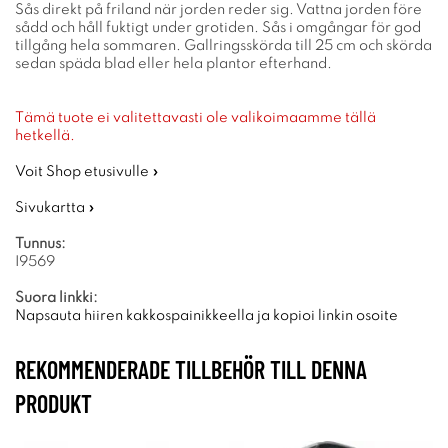
Sås direkt på friland när jorden reder sig. Vattna jorden före
sådd och håll fuktigt under grotiden. Sås i omgångar för god
tillgång hela sommaren. Gallringsskörda till 25 cm och skörda
sedan späda blad eller hela plantor efterhand.
Tämä tuote ei valitettavasti ole valikoimaamme tällä
hetkellä.
Voit Shop etusivulle »
Sivukartta »
Tunnus:
I9569
Suora linkki:
Napsauta hiiren kakkospainikkeella ja kopioi linkin osoite
REKOMMENDERADE TILLBEHÖR TILL DENNA
PRODUKT