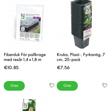
Fiberduk För pallkrage
Kruka, Plast-, Fyrkantig, 7
med resår 1,4 x 1,8 m
cm, 25-pack
€10.85
€7.56
Osta
Osta