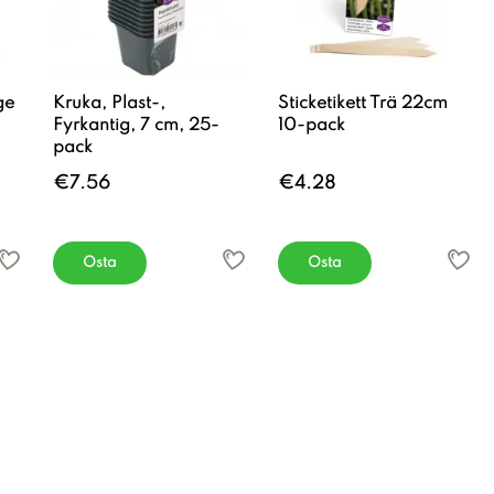
ge
Kruka, Plast-,
Sticketikett Trä 22cm
Fyrkantig, 7 cm, 25-
10-pack
pack
€7.56
€4.28
Osta
Osta