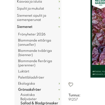
Kasvaa ja istuta
Sipulit ja mukulat
Siemenet sipulit ja
siemenperunat
Siemenet
Frönyheter 2026
Blommande ettåriga
(annueller)
Blommande tvååriga
(bienner)
Blommande fleråriga
(perenner)
Luktärt
Palettbladsfröer
Ekologiska
Grönsaksfröer
Asiatiska
Tunnus:
Baljväxter
91257
Sallad & Bladgrönsaker