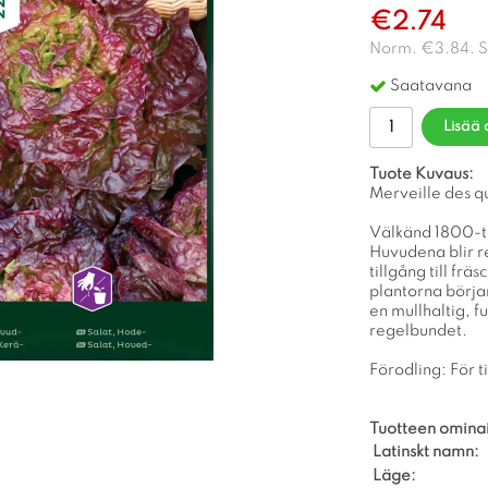
€2.74
Norm.
€3.84
. 
Saatavana
Lisää 
Tuote Kuvaus:
Merveille des q
Välkänd 1800-ta
Huvudena blir re
tillgång till fr
plantorna börjar
en mullhaltig, f
regelbundet.
Förodling: För t
Tuotteen omina
Latinskt namn:
Läge: