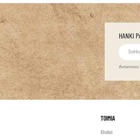
HANKI P
Antamiasi 
TOIMIA
Ehdot