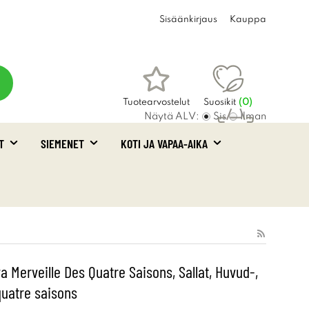
Sisäänkirjaus
Kauppa
Tuotearvostelut
Suosikit
(
0
)
Näytä ALV:
Sis
Ilman
T
SIEMENET
KOTI JA VAPAA-AIKA
Ostoskori
(0)
a Merveille Des Quatre Saisons, Sallat, Huvud-,
quatre saisons