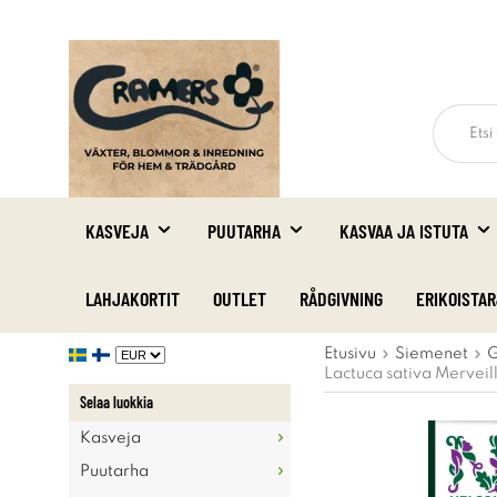
KASVEJA
PUUTARHA
KASVAA JA ISTUTA
LAHJAKORTIT
OUTLET
RÅDGIVNING
ERIKOISTA
Etusivu
Siemenet
G
Lactuca sativa Merveil
Selaa luokkia
Kasveja
Puutarha