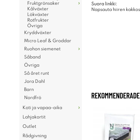
Fruktgrönsaker
Suora linkki:
Kålväxter
Napsauta hiiren kakkosp
Lökväxter
Rotfrukter
Övriga
Kryddväxter
Micro Leaf & Groddar
Ruohon siemenet
Såband
Övriga
Så året runt
Jora Dahl
Barn
REKOMMENDERADE 
Nordfrö
Koti ja vapaa-aika
Lahjakortit
Outlet
Rådgivning