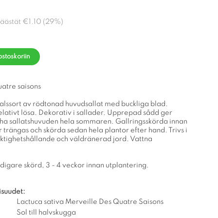
Säästät
€1.10
(
29
%)
ostoskoriin
uatre saisons
lssort av rödtonad huvudsallat med buckliga blad.
lativt lösa. Dekorativ i sallader. Upprepad sådd ger
äscha sallatshuvuden hela sommaren. Gallringsskörda innan
 trängas och skörda sedan hela plantor efter hand. Trivs i
uktighetshållande och väldränerad jord. Vattna
idigare skörd, 3 - 4 veckor innan utplantering.
isuudet:
Lactuca sativa Merveille Des Quatre Saisons
Sol till halvskugga