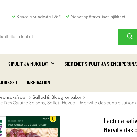
Kasveja vuodesta 1959
Monet epätavalliset lajikkeet
SIPULIT JA MUKULAT
SIEMENET SIPULIT JA SIEMENPERUNA
RJOUKSET
INSPIRATION
rönsaksfröer
Sallad & Bladgrönsaker
le Des Quatre Saisons, Sallat, Huvud-, Merville des quatre saisons
Lactuca sativ
Merville des 