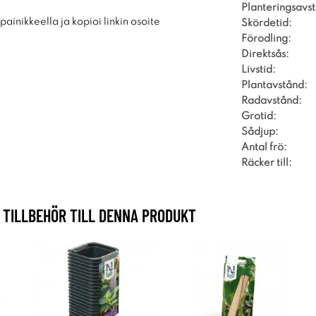
Planteringsavs
ainikkeella ja kopioi linkin osoite
Skördetid:
Förodling:
Direktsås:
Livstid:
Plantavstånd:
Radavstånd:
Grotid:
Sådjup:
Antal frö:
Räcker till:
TILLBEHÖR TILL DENNA PRODUKT