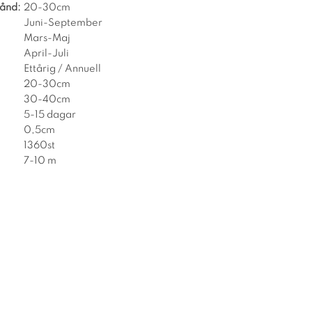
tånd:
20-30cm
Juni-September
Mars-Maj
April-Juli
Ettårig / Annuell
20-30cm
30-40cm
5-15 dagar
0,5cm
1360st
7-10 m