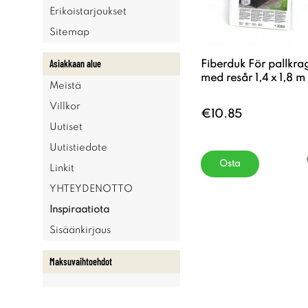
Erikoistarjoukset
Sitemap
Asiakkaan alue
Fiberduk För pallkra
med resår 1,4 x 1,8 m
Meistä
Villkor
€10.85
Uutiset
Uutistiedote
Osta
Linkit
YHTEYDENOTTO
Inspiraatiota
Sisäänkirjaus
Maksuvaihtoehdot