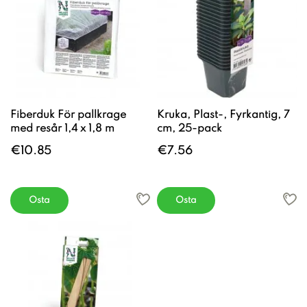
Fiberduk För pallkrage
Kruka, Plast-, Fyrkantig, 7
med resår 1,4 x 1,8 m
cm, 25-pack
€10.85
€7.56
Osta
Osta