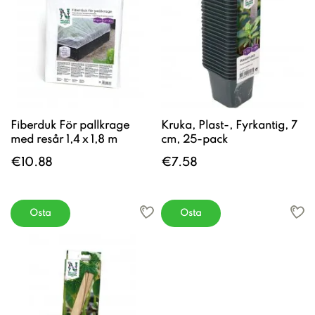
Fiberduk För pallkrage
Kruka, Plast-, Fyrkantig, 7
med resår 1,4 x 1,8 m
cm, 25-pack
€10.88
€7.58
Osta
Osta