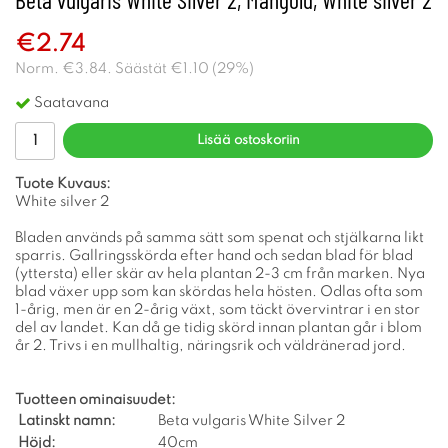
€2.74
Norm.
€3.84
. Säästät
€1.10
(
29
%)
Saatavana
Lisää ostoskoriin
Tuote Kuvaus:
White silver 2
Bladen används på samma sätt som spenat och stjälkarna likt
sparris. Gallringsskörda efter hand och sedan blad för blad
(yttersta) eller skär av hela plantan 2-3 cm från marken. Nya
blad växer upp som kan skördas hela hösten. Odlas ofta som
1-årig, men är en 2-årig växt, som täckt övervintrar i en stor
del av landet. Kan då ge tidig skörd innan plantan går i blom
år 2. Trivs i en mullhaltig, näringsrik och väldränerad jord.
Tuotteen ominaisuudet:
Latinskt namn:
Beta vulgaris White Silver 2
Höjd:
40cm