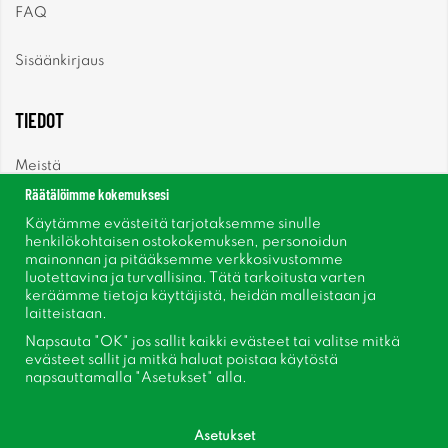
FAQ
Sisäänkirjaus
TIEDOT
Meistä
Räätälöimme kokemuksesi
Uutiset
Käytämme evästeitä tarjotaksemme sinulle
henkilökohtaisen ostokokemuksen, personoidun
mainonnan ja pitääksemme verkkosivustomme
Uutiskirje
luotettavina ja turvallisina. Tätä tarkoitusta varten
keräämme tietoja käyttäjistä, heidän malleistaan ​​ja
Tietoja evästeistä
laitteistaan.
Napsauta "OK" jos sallit kaikki evästeet tai valitse mitkä
Inspiraatiota
evästeet sallit ja mitkä haluat poistaa käytöstä
napsauttamalla "Asetukset" alla.
Asetukset