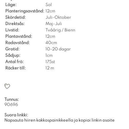
Läge:
Sol
Planteringsavstånd:
12cm
Skördetid:
Juli-Oktober
Direktsås:
Maj-Juli
Livstid:
Tvåårig / Bienn
Plantavstånd:
12cm
Radavstånd:
40cm
Grotid:
10-20 dagar
Sådjup:
1cm
Antal frö:
175st
Räcker till:
12 m
Tunnus:
90696
Suora linkki:
Napsauta hiiren kakkospainikkeella ja kopioi linkin osoite