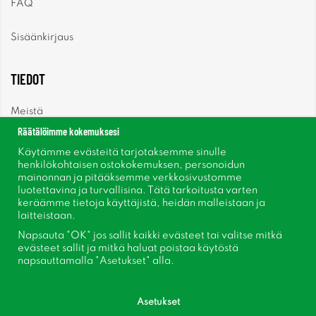
FAQ
Sisäänkirjaus
TIEDOT
Meistä
Räätälöimme kokemuksesi
Uutiset
Käytämme evästeitä tarjotaksemme sinulle
henkilökohtaisen ostokokemuksen, personoidun
mainonnan ja pitääksemme verkkosivustomme
Uutiskirje
luotettavina ja turvallisina. Tätä tarkoitusta varten
keräämme tietoja käyttäjistä, heidän malleistaan ​​ja
Tietoja evästeistä
laitteistaan.
Napsauta "OK" jos sallit kaikki evästeet tai valitse mitkä
Inspiraatiota
evästeet sallit ja mitkä haluat poistaa käytöstä
napsauttamalla "Asetukset" alla.
Asetukset