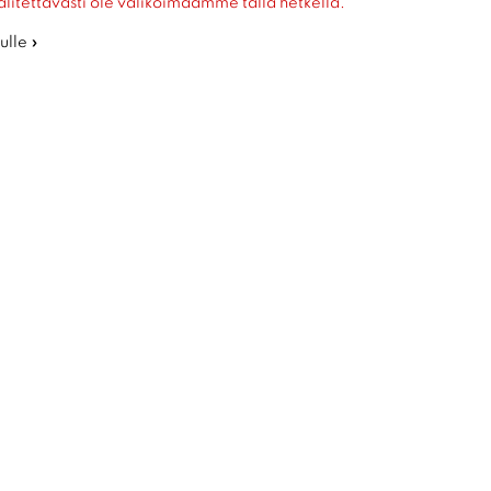
alitettavasti ole valikoimaamme tällä hetkellä.
ulle »