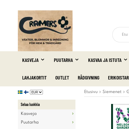
KASVEJA
PUUTARHA
KASVAA JA ISTUTA
LAHJAKORTIT
OUTLET
RÅDGIVNING
ERIKOISTA
Etusivu
Siemenet
G
Selaa luokkia
Kasveja
Puutarha