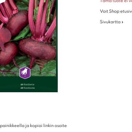
Tämä tuote ei v
Voit Shop etusiv
Sivukartta »
ainikkeella ja kopioi linkin osoite