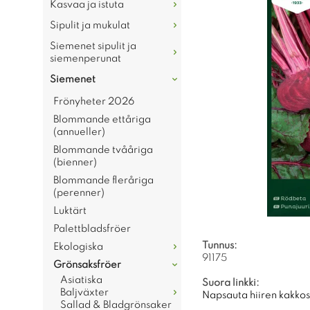
Kasvaa ja istuta
Sipulit ja mukulat
Siemenet sipulit ja
siemenperunat
Siemenet
Frönyheter 2026
Blommande ettåriga
(annueller)
Blommande tvååriga
(bienner)
Blommande fleråriga
(perenner)
Luktärt
Palettbladsfröer
Tunnus:
Ekologiska
91175
Grönsaksfröer
Asiatiska
Suora linkki:
Baljväxter
Napsauta hiiren kakkosp
Sallad & Bladgrönsaker