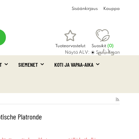
Sisäänkirjaus
Kauppa
Tuotearvostelut
Suosikit
(
0
)
Näytä ALV:
Sis
Ilman
T
SIEMENET
KOTI JA VAPAA-AIKA
Ostoskori
(0)
tische Platronde