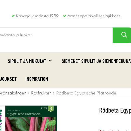
Kasveja vuodesta 1959
Monet epätavalliset lajikkeet
SIPULIT JA MUKULAT
SIEMENET SIPULIT JA SIEMENPERUNA
RJOUKSET
INSPIRATION
rönsaksfröer
Rotfrukter
Rödbeta Egyptische Platronde
Rödbeta Egyp