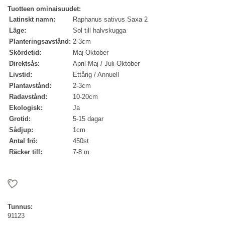
Tuotteen ominaisuudet:
Latinskt namn:
Raphanus sativus Saxa 2
Läge:
Sol till halvskugga
Planteringsavstånd:
2-3cm
Skördetid:
Maj-Oktober
Direktsås:
April-Maj / Juli-Oktober
Livstid:
Ettårig / Annuell
Plantavstånd:
2-3cm
Radavstånd:
10-20cm
Ekologisk:
Ja
Grotid:
5-15 dagar
Sådjup:
1cm
Antal frö:
450st
Räcker till:
7-8 m
Tunnus:
91123