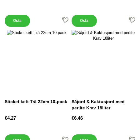
Osta
Osta
Sticketikett Trä 22cm 10-pack
Såjord & Kaktusjord med
perlite Krav 18liter
€4.27
€6.46