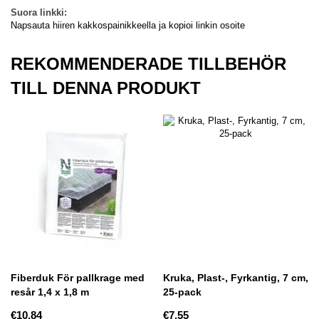
Suora linkki:
Napsauta hiiren kakkospainikkeella ja kopioi linkin osoite
REKOMMENDERADE TILLBEHÖR
TILL DENNA PRODUKT
Fiberduk För pallkrage med
Kruka, Plast-, Fyrkantig, 7 cm,
resår 1,4 x 1,8 m
25-pack
€10.84
€7.55