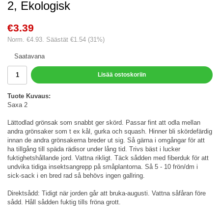
2, Ekologisk
€3.39
Norm.
€4.93
. Säästät
€1.54
(
31
%)
Saatavana
Lisää ostoskoriin
Tuote Kuvaus:
Saxa 2
Lättodlad grönsak som snabbt ger skörd. Passar fint att odla mellan
andra grönsaker som t ex kål, gurka och squash. Hinner bli skördefärdig
innan de andra grönsakerna breder ut sig. Så gärna i omgångar för att
ha tillgång till späda rädisor under lång tid. Trivs bäst i lucker
fuktighetshållande jord. Vattna rikligt. Täck sådden med fiberduk för att
undvika tidiga insektsangrepp på småplantorna. Så 5 - 10 frön/dm i
sick-sack i en bred rad så behövs ingen gallring.
Direktsådd: Tidigt när jorden går att bruka-augusti. Vattna såfåran före
sådd. Håll sådden fuktig tills fröna grott.