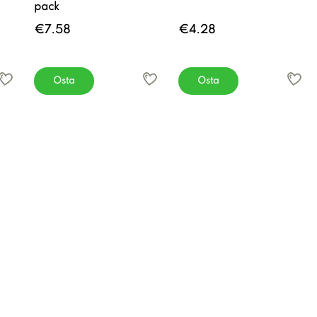
pack
€7.58
€4.28
Osta
Osta