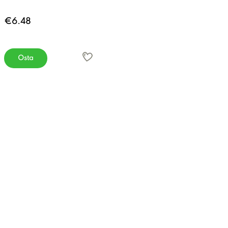
€6.48
Osta