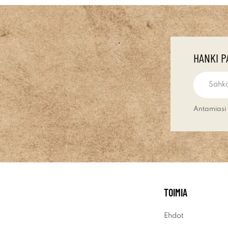
HANKI P
Antamiasi 
TOIMIA
Ehdot