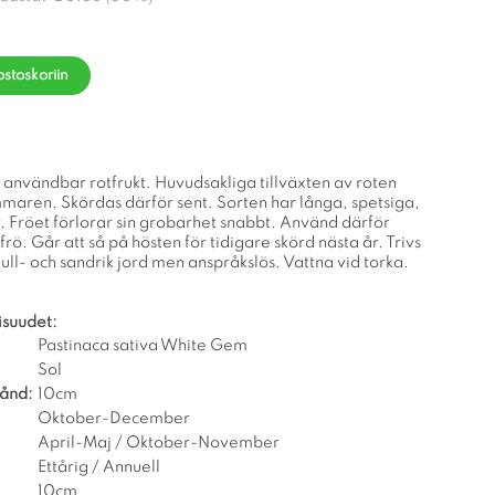
ostoskoriin
 användbar rotfrukt. Huvudsakliga tillväxten av roten
mmaren. Skördas därför sent. Sorten har långa, spetsiga,
er. Fröet förlorar sin grobarhet snabbt. Använd därför
rö. Går att så på hösten för tidigare skörd nästa år. Trivs
ull- och sandrik jord men anspråkslös. Vattna vid torka.
isuudet:
Pastinaca sativa White Gem
Sol
tånd:
10cm
Oktober-December
April-Maj / Oktober-November
Ettårig / Annuell
10cm