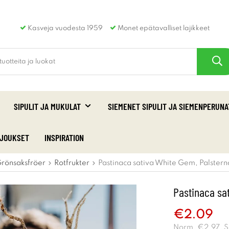
Kasveja vuodesta 1959
Monet epätavalliset lajikkeet
SIPULIT JA MUKULAT
SIEMENET SIPULIT JA SIEMENPERUNA
RJOUKSET
INSPIRATION
rönsaksfröer
Rotfrukter
Pastinaca sativa White Gem, Palste
Pastinaca sa
€2.09
Norm.
€2.97
. 