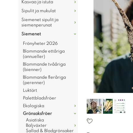
Kasvaa ja istuta
Sipulit ja mukulat
Siemenet sipulit ja
siemenperunat
Siemenet
Frönyheter 2026
Blommande ettåriga
(annueller)
Blommande tvååriga
(bienner)
Blommande fleråriga
(perenner)
Luktärt
Palettbladsfröer
Ekologiska
Grönsaksfröer
Asiatiska
Baljväxter
Sallad & Bladgrönsaker