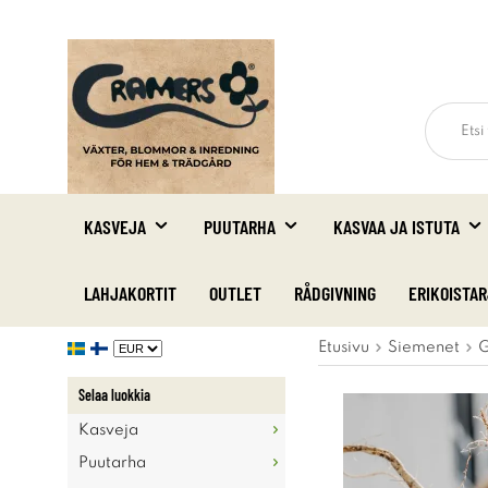
KASVEJA
PUUTARHA
KASVAA JA ISTUTA
LAHJAKORTIT
OUTLET
RÅDGIVNING
ERIKOISTA
Etusivu
Siemenet
G
Selaa luokkia
Kasveja
Puutarha