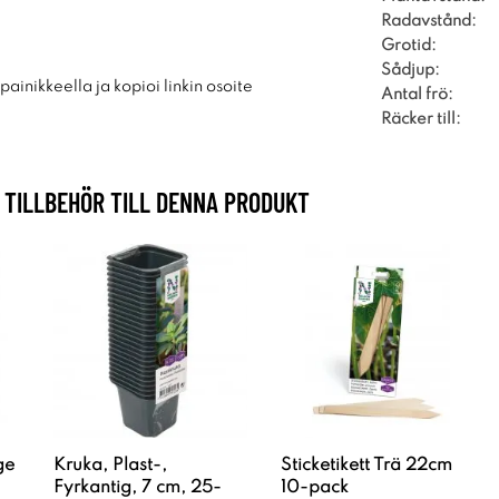
Radavstånd:
Grotid:
Sådjup:
ainikkeella ja kopioi linkin osoite
Antal frö:
Räcker till:
TILLBEHÖR TILL DENNA PRODUKT
ge
Kruka, Plast-,
Sticketikett Trä 22cm
Fyrkantig, 7 cm, 25-
10-pack