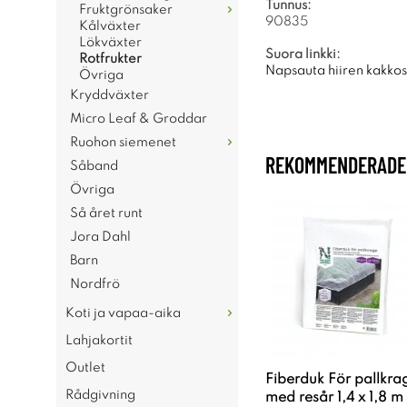
Tunnus:
Fruktgrönsaker
90835
Kålväxter
Lökväxter
Suora linkki:
Rotfrukter
Napsauta hiiren kakkosp
Övriga
Kryddväxter
Micro Leaf & Groddar
Ruohon siemenet
REKOMMENDERADE 
Såband
Övriga
Så året runt
Jora Dahl
Barn
Nordfrö
Koti ja vapaa-aika
Lahjakortit
Outlet
Fiberduk För pallkra
Rådgivning
med resår 1,4 x 1,8 m