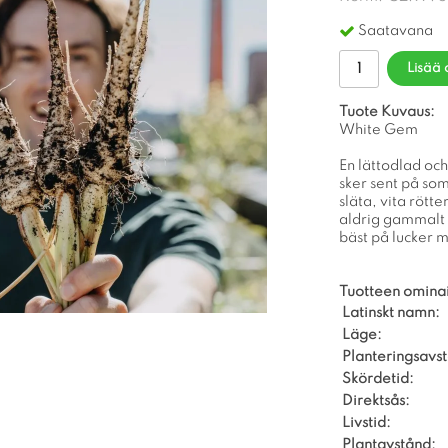
Saatavana
Lisää 
Tuote Kuvaus:
White Gem
En lättodlad och
sker sent på so
släta, vita rött
aldrig gammalt f
bäst på lucker m
Tuotteen omina
Latinskt namn:
Läge:
Planteringsavs
Skördetid:
Direktsås:
Livstid:
Plantavstånd: