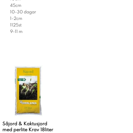
45cm
10-30 dagar
1-2cm
1125st
9-11 m
Såjord & Kaktusjord
med perlite Krav 18liter