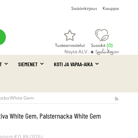
Sisäänkirjaus
Kauppa
Tuotearvostelut
Suosikit
(
0
)
Näytä ALV:
Sis
Ilman
T
SIEMENET
KOTI JA VAPAA-AIKA
Ostoskori
(0)
rnacka White Gem
tiva White Gem, Palsternacka White Gem
Säästät
€0.88
(
30
%)