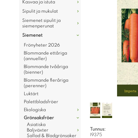
Kasvaa ja istuta
Sipulit ja mukulat
Siemenet sipulit ja
siemenperunat
Siemenet
Frönyheter 2026
Blommande ettåriga
(annueller)
Blommande tvååriga
(bienner)
Blommande fleråriga
(perenner)
Luktärt
Palettbladsfröer
Ekologiska
Grönsaksfröer
Asiatiska
Tunnus:
Baljväxter
I9375
Sallad & Bladgrönsaker