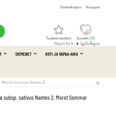
Sisäänkirjaus
Kauppa
Tuotearvostelut
Suosikit
(
0
)
Näytä ALV:
Sis
Ilman
T
SIEMENET
KOTI JA VAPAA-AIKA
Ostoskori
(0)
 2, Morot Sommar Nantes 2
a subsp. sativus Nantes 2, Morot Sommar