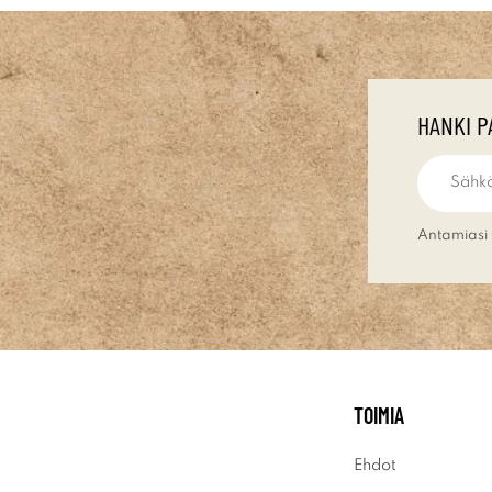
HANKI P
Antamiasi 
TOIMIA
Ehdot