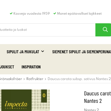
Kasveja vuodesta 1959
Monet epätavalliset lajikkeet
SIPULIT JA MUKULAT
SIEMENET SIPULIT JA SIEMENPERUNA
RJOUKSET
INSPIRATION
rönsaksfröer
Rotfrukter
Daucus carota subsp. sativus Nantes
Daucus carot
Nantes 2
Nantes 2