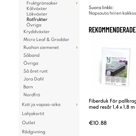
Fruktgrönsaker
Suora linkki:
Kålväxter
Napsauta hiiren kakkosp
Lökväxter
Rotfrukter
Övriga
REKOMMENDERADE 
Kryddväxter
Micro Leaf & Groddar
Ruohon siemenet
Såband
Övriga
Så året runt
Jora Dahl
Barn
Nordfrö
Fiberduk För pallkra
Koti ja vapaa-aika
med resår 1,4 x 1,8 m
Lahjakortit
Outlet
€10.88
Rådgivning