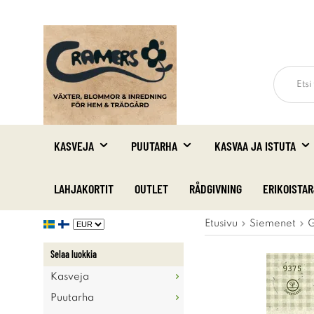
KASVEJA
PUUTARHA
KASVAA JA ISTUTA
LAHJAKORTIT
OUTLET
RÅDGIVNING
ERIKOISTA
Etusivu
Siemenet
G
Selaa luokkia
Kasveja
Puutarha