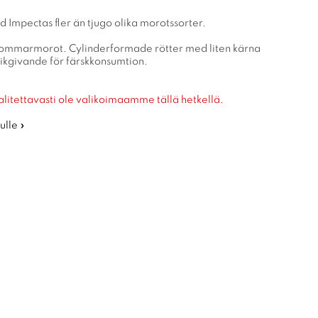
d Impectas fler än tjugo olika morotssorter.
sommarmorot. Cylinderformade rötter med liten kärna
ikgivande för färskkonsumtion.
alitettavasti ole valikoimaamme tällä hetkellä.
ulle »