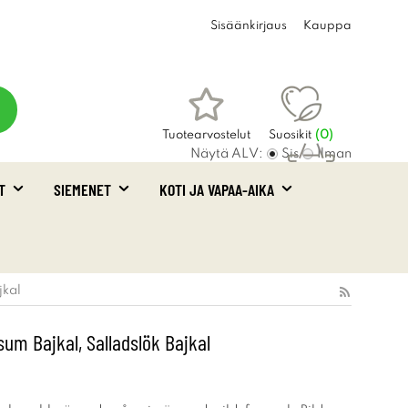
Sisäänkirjaus
Kauppa
Tuotearvostelut
Suosikit
(
0
)
Näytä ALV:
Sis
Ilman
T
SIEMENET
KOTI JA VAPAA-AIKA
Ostoskori
(0)
jkal
osum Bajkal, Salladslök Bajkal