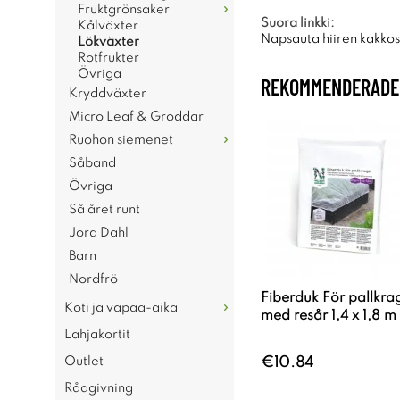
Fruktgrönsaker
Suora linkki:
Kålväxter
Napsauta hiiren kakkosp
Lökväxter
Rotfrukter
Övriga
REKOMMENDERADE 
Kryddväxter
Micro Leaf & Groddar
Ruohon siemenet
Såband
Övriga
Så året runt
Jora Dahl
Barn
Nordfrö
Fiberduk För pallkra
Koti ja vapaa-aika
med resår 1,4 x 1,8 m
Lahjakortit
Outlet
€10.84
Rådgivning