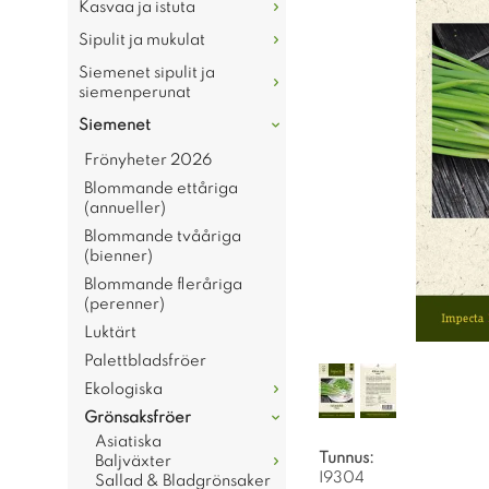
Kasvaa ja istuta
Sipulit ja mukulat
Siemenet sipulit ja
siemenperunat
Siemenet
Frönyheter 2026
Blommande ettåriga
(annueller)
Blommande tvååriga
(bienner)
Blommande fleråriga
(perenner)
Luktärt
Palettbladsfröer
Ekologiska
Grönsaksfröer
Asiatiska
Tunnus:
Baljväxter
I9304
Sallad & Bladgrönsaker