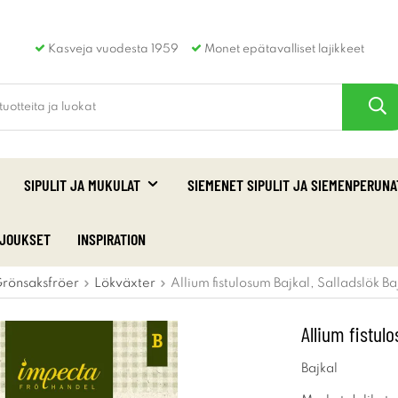
Kasveja vuodesta 1959
Monet epätavalliset lajikkeet
SIPULIT JA MUKULAT
SIEMENET SIPULIT JA SIEMENPERUNA
RJOUKSET
INSPIRATION
rönsaksfröer
Lökväxter
Allium fistulosum Bajkal, Salladslök Ba
Allium fistul
Bajkal