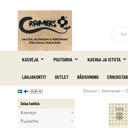
KASVEJA
PUUTARHA
KASVAA JA ISTUTA
LAHJAKORTIT
OUTLET
RÅDGIVNING
ERIKOISTA
Etusivu
Siemenet
G
Selaa luokkia
Kasveja
Puutarha