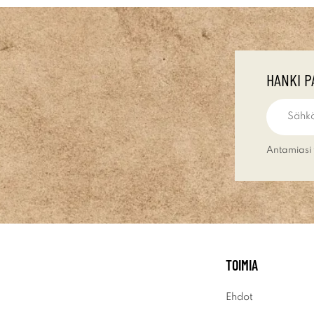
HANKI P
Antamiasi 
TOIMIA
Ehdot