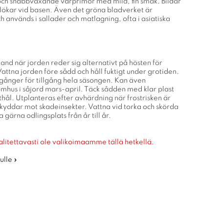
och snabbväxande vårprimör med mild, fin smak. Bildar
ålökar vid basen. Även det gröna bladverket är
 används i sallader och matlagning, ofta i asiatiska
iland när jorden reder sig alternativt på hösten för
Vattna jorden före sådd och håll fuktigt under grotiden.
ånger för tillgång hela säsongen. Kan även
omhus i såjord mars-april. Täck sådden med klar plast
hål. Utplanteras efter avhärdning när frostrisken är
skyddar mot skadeinsekter. Vattna vid torka och skörda
 gärna odlingsplats från år till år.
alitettavasti ole valikoimaamme tällä hetkellä.
ulle »