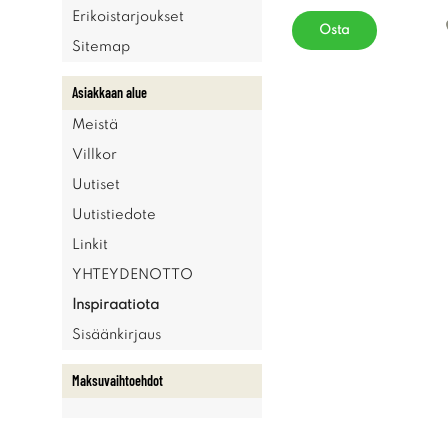
Erikoistarjoukset
Osta
Sitemap
Asiakkaan alue
Meistä
Villkor
Uutiset
Uutistiedote
Linkit
YHTEYDENOTTO
Inspiraatiota
Sisäänkirjaus
Maksuvaihtoehdot