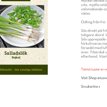
Mycket delikat 
vita, mjälla sm
välsmakande och
rätter.
Odling från frö:
Sås direkt på fr
tidigare skörd. 
Sås upprepade g
förkultiveras in
försedd med luft
över. Fiberduk 
efterhand. Växla
Tämä tuote ei v
Voit Shop etusiv
Sivukartta »