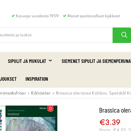
Kasveja vuodesta 1959
Monet epätavalliset lajikkeet
SIPULIT JA MUKULAT
SIEMENET SIPULIT JA SIEMENPERUNA
RJOUKSET
INSPIRATION
rönsaksfröer
Kålväxter
Brassica oleracea Kalibos, Spetskål K
Brassica oler
€3.39
Norm.
€4.93
. 