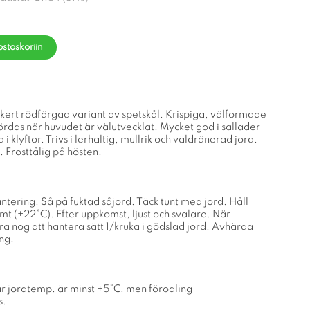
ostoskoriin
kert rödfärgad variant av spetskål. Krispiga, välformade
rdas när huvudet är välutvecklat. Mycket god i sallader
ld i klyftor. Trivs i lerhaltig, mullrik och väldränerad jord.
. Frosttålig på hösten.
ntering. Så på fuktad såjord. Täck tunt med jord. Håll
armt (+22°C). Efter uppkomst, ljust och svalare. När
ra nog att hantera sätt 1/kruka i gödslad jord. Avhärda
ng.
är jordtemp. är minst +5°C, men förodling
s.