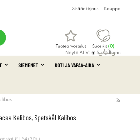
Sisäänkirjaus
Kauppa
Tuotearvostelut
Suosikit
(
0
)
Näytä ALV:
Sis
Ilman
T
SIEMENET
KOTI JA VAPAA-AIKA
Ostoskori
(0)
alibos
acea Kalibos, Spetskål Kalibos
Säästät
€1.54
(
31
%)