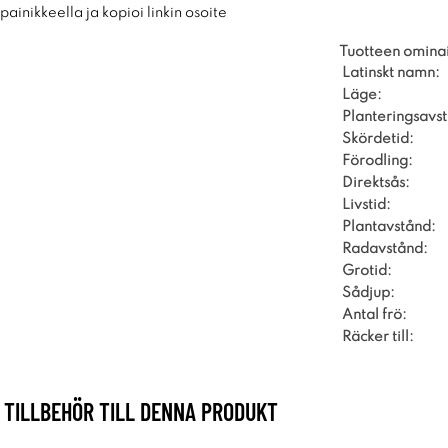
ainikkeella ja kopioi linkin osoite
Tuotteen omina
Latinskt namn:
Läge:
Planteringsavs
Skördetid:
Förodling:
Direktsås:
Livstid:
Plantavstånd:
Radavstånd:
Grotid:
Sådjup:
Antal frö:
Räcker till:
TILLBEHÖR TILL DENNA PRODUKT