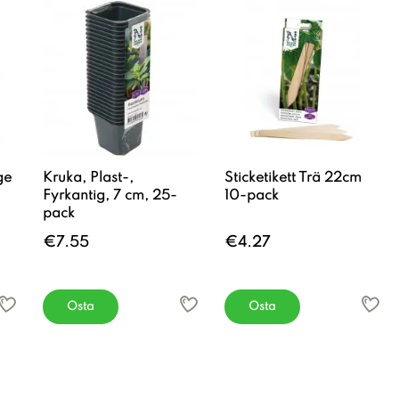
ge
Kruka, Plast-,
Sticketikett Trä 22cm
Fyrkantig, 7 cm, 25-
10-pack
pack
€7.55
€4.27
Osta
Osta