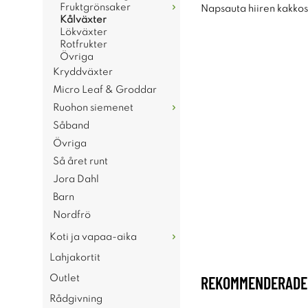
Fruktgrönsaker
Napsauta hiiren kakkosp
Kålväxter
Lökväxter
Rotfrukter
Övriga
Kryddväxter
Micro Leaf & Groddar
Ruohon siemenet
Såband
Övriga
Så året runt
Jora Dahl
Barn
Nordfrö
Koti ja vapaa-aika
Lahjakortit
REKOMMENDERADE 
Outlet
Rådgivning