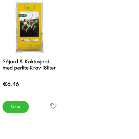
Såjord & Kaktusjord
med perlite Krav 18liter
€6.46
Osta