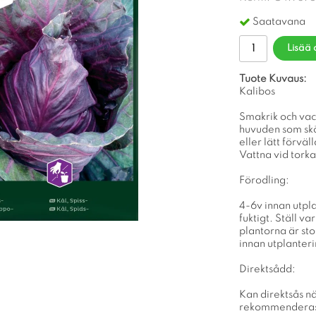
Saatavana
Lisää 
Tuote Kuvaus:
Kalibos
Smakrik och vac
huvuden som skö
eller lätt förväl
Vattna vid torka
Förodling:
4-6v innan utpla
fuktigt. Ställ v
plantorna är sto
innan utplanteri
Direktsådd:
Kan direktsås n
rekommendera