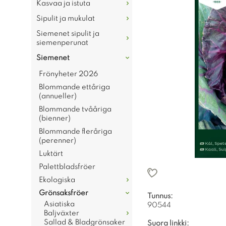
Kasvaa ja istuta
Sipulit ja mukulat
Siemenet sipulit ja
siemenperunat
Siemenet
Frönyheter 2026
Blommande ettåriga
(annueller)
Blommande tvååriga
(bienner)
Blommande fleråriga
(perenner)
Luktärt
Palettbladsfröer
Ekologiska
Grönsaksfröer
Tunnus:
Asiatiska
90544
Baljväxter
Sallad & Bladgrönsaker
Suora linkki: