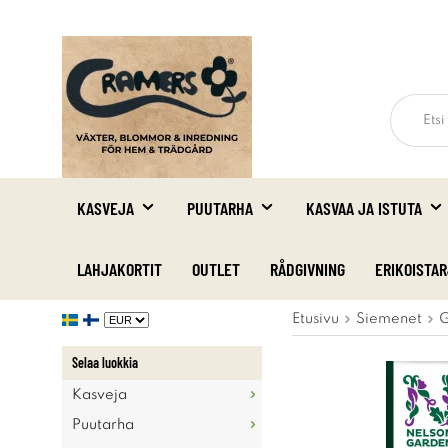
KASVEJA
PUUTARHA
KASVAA JA ISTUTA
LAHJAKORTIT
OUTLET
RÅDGIVNING
ERIKOISTA
Etusivu
Siemenet
G
Selaa luokkia
Kasveja
Puutarha