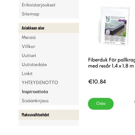
Erikoistarjoukset
Sitemap
Asiakkaan alue
Meistä
Villkor
Uutiset
Fiberduk För pallkra
Uutistiedote
med resår 1,4 x 1,8 m
Linkit
€10.84
YHTEYDENOTTO
Inspiraatiota
Sisäänkirjaus
Osta
Maksuvaihtoehdot