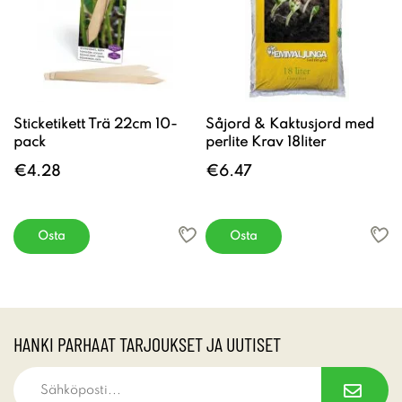
Sticketikett Trä 22cm 10-
Såjord & Kaktusjord med
pack
perlite Krav 18liter
€4.28
€6.47
Osta
Osta
HANKI PARHAAT TARJOUKSET JA UUTISET