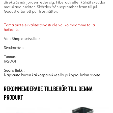
direktsås när jorden reder sig. Fiberduk eller kålnät skyddar
mot skadeinsekter. Skördas från september fram till jul.
Godast efter ett par frostnätter.
Tämä tuote ei valitettavasti ole valikoimaamme tällä
hetkellä.
Voit Shop etusivulle »
Sivukartta »
Tunnus:
I92001
Suora linkki:
Napsauta hiiren kakkospainikkeella ja kopioi linkin osoite
REKOMMENDERADE TILLBEHÖR TILL DENNA
PRODUKT