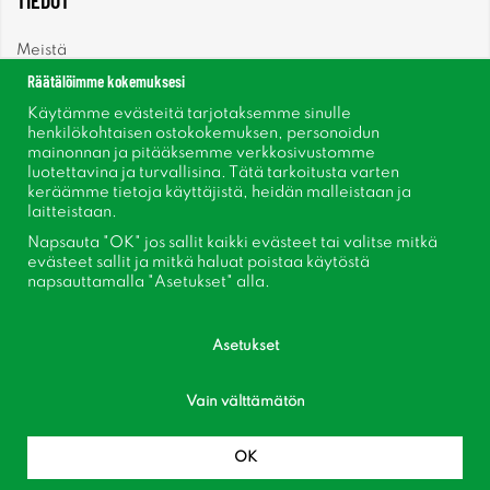
TIEDOT
Meistä
Räätälöimme kokemuksesi
Uutiset
Käytämme evästeitä tarjotaksemme sinulle
henkilökohtaisen ostokokemuksen, personoidun
mainonnan ja pitääksemme verkkosivustomme
Uutiskirje
luotettavina ja turvallisina. Tätä tarkoitusta varten
keräämme tietoja käyttäjistä, heidän malleistaan ​​ja
Tietoja evästeistä
laitteistaan.
Napsauta "OK" jos sallit kaikki evästeet tai valitse mitkä
Inspiraatiota
evästeet sallit ja mitkä haluat poistaa käytöstä
napsauttamalla "Asetukset" alla.
Asetukset
Vain välttämätön
Seuraa meitä Facebook
Liity asiakaskerhoomme!
OK