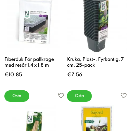
Fiberduk För pallkrage
Kruka, Plast-, Fyrkantig, 7
med resår 1,4 x 1,8 m
cm, 25-pack
€10.85
€7.56
Osta
Osta