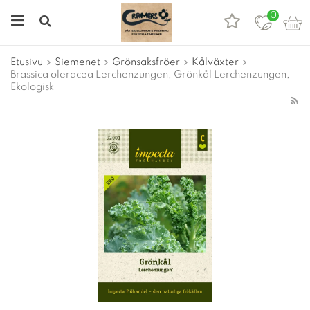
0
Etusivu
Siemenet
Grönsaksfröer
Kålväxter
Brassica oleracea Lerchenzungen, Grönkål Lerchenzungen,
Ekologisk