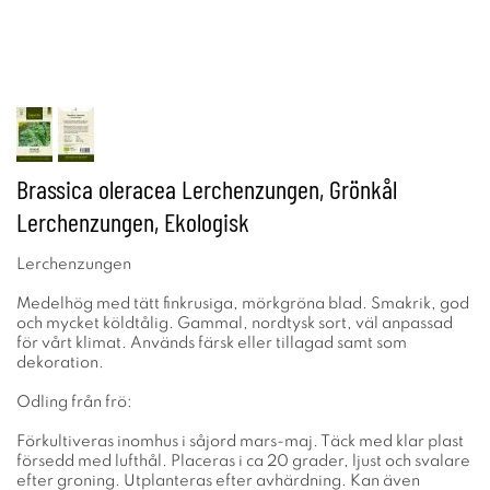
Brassica oleracea Lerchenzungen, Grönkål
Lerchenzungen, Ekologisk
Lerchenzungen
Medelhög med tätt finkrusiga, mörkgröna blad. Smakrik, god
och mycket köldtålig. Gammal, nordtysk sort, väl anpassad
för vårt klimat. Används färsk eller tillagad samt som
dekoration.
Odling från frö:
Förkultiveras inomhus i såjord mars-maj. Täck med klar plast
försedd med lufthål. Placeras i ca 20 grader, ljust och svalare
efter groning. Utplanteras efter avhärdning. Kan även