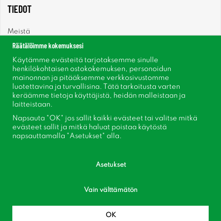
TIEDOT
Meistä
Räätälöimme kokemuksesi
Uutiset
Käytämme evästeitä tarjotaksemme sinulle
henkilökohtaisen ostokokemuksen, personoidun
mainonnan ja pitääksemme verkkosivustomme
Uutiskirje
luotettavina ja turvallisina. Tätä tarkoitusta varten
keräämme tietoja käyttäjistä, heidän malleistaan ​​ja
Tietoja evästeistä
laitteistaan.
Napsauta "OK" jos sallit kaikki evästeet tai valitse mitkä
Inspiraatiota
evästeet sallit ja mitkä haluat poistaa käytöstä
napsauttamalla "Asetukset" alla.
Asetukset
Vain välttämätön
Seuraa meitä Facebook
Liity asiakaskerhoomme!
OK