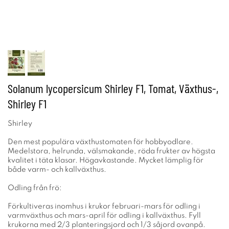
Solanum lycopersicum Shirley F1, Tomat, Växthus-,
Shirley F1
Shirley
Den mest populära växthustomaten för hobbyodlare.
Medelstora, helrunda, välsmakande, röda frukter av högsta
kvalitet i täta klasar. Högavkastande. Mycket lämplig för
både varm- och kallväxthus.
Odling från frö:
Förkultiveras inomhus i krukor februari-mars för odling i
varmväxthus och mars-april för odling i kallväxthus. Fyll
krukorna med 2/3 planteringsjord och 1/3 såjord ovanpå.