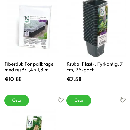
Fiberduk För pallkrage
Kruka, Plast-, Fyrkantig, 7
med resår 1,4 x 1,8 m
cm, 25-pack
€10.88
€7.58
Osta
Osta