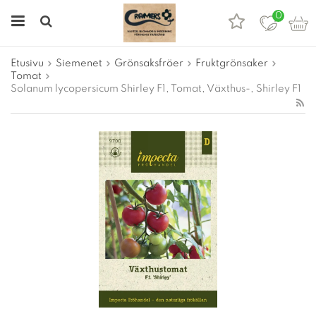
0
Etusivu
Siemenet
Grönsaksfröer
Fruktgrönsaker
Tomat
Solanum lycopersicum Shirley F1, Tomat, Växthus-, Shirley F1