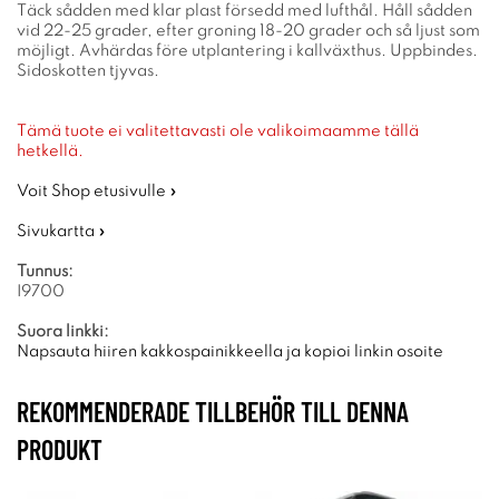
Täck sådden med klar plast försedd med lufthål. Håll sådden
vid 22-25 grader, efter groning 18-20 grader och så ljust som
möjligt. Avhärdas före utplantering i kallväxthus. Uppbindes.
Sidoskotten tjyvas.
Tämä tuote ei valitettavasti ole valikoimaamme tällä
hetkellä.
Voit Shop etusivulle »
Sivukartta »
Tunnus:
I9700
Suora linkki:
Napsauta hiiren kakkospainikkeella ja kopioi linkin osoite
REKOMMENDERADE TILLBEHÖR TILL DENNA
PRODUKT