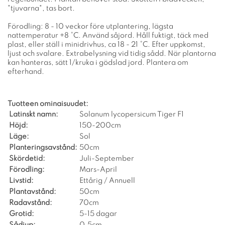
"tjuvarna", tas bort.
Förodling: 8 - 10 veckor före utplantering, lägsta
nattemperatur +8 °C. Använd såjord. Håll fuktigt, täck med
plast, eller ställ i minidrivhus, ca 18 - 21 °C. Efter uppkomst,
ljust och svalare. Extrabelysning vid tidig sådd. När plantorna
kan hanteras, sätt 1/kruka i gödslad jord. Plantera om
efterhand.
Tuotteen ominaisuudet:
Latinskt namn:
Solanum lycopersicum Tiger F1
Höjd:
150-200cm
Läge:
Sol
Planteringsavstånd:
50cm
Skördetid:
Juli-September
Förodling:
Mars-April
Livstid:
Ettårig / Annuell
Plantavstånd:
50cm
Radavstånd:
70cm
Grotid:
5-15 dagar
Sådjup:
0,5cm