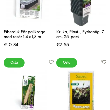
Fiberduk För pallkrage
Kruka, Plast-, Fyrkantig, 7
med resår 1,4 x 1,8 m
cm, 25-pack
€10.84
€7.55
Osta
Osta