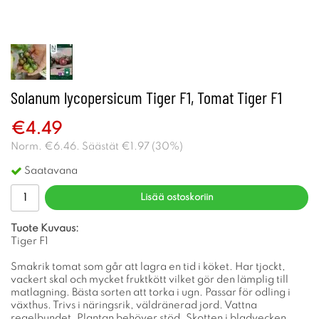
Solanum lycopersicum Tiger F1, Tomat Tiger F1
€4.49
Norm.
€6.46
. Säästät
€1.97
(
30
%)
Saatavana
Lisää ostoskoriin
Tuote Kuvaus:
Tiger F1
Smakrik tomat som går att lagra en tid i köket. Har tjockt,
vackert skal och mycket fruktkött vilket gör den lämplig till
matlagning. Bästa sorten att torka i ugn. Passar för odling i
växthus. Trivs i näringsrik, väldränerad jord. Vattna
regelbundet. Plantan behöver stöd. Skotten i bladvecken,