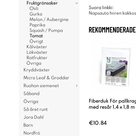
Fruktgrönsaker
Suora linkki:
Chili
Napsauta hiiren kakkosp
Gurka
Melon / Aubergine
Paprika
REKOMMENDERADE 
Squash / Pumpa
Tomat
Övrigt
Kålväxter
Lökväxter
Rotfrukter
Övriga
Kryddväxter
Micro Leaf & Groddar
Ruohon siemenet
Såband
Fiberduk För pallkra
Övriga
med resår 1,4 x 1,8 m
Så året runt
Jora Dahl
€10.84
Barn
Nordfrö