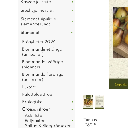
Kasvaa ja istuta
Sipulit ja mukulat
Siemenet sipulit ja
siemenperunat
Siemenet
Frönyheter 2026
Blommande ettåriga
(annueller)
Blommande tvååriga
(bienner)
Blommande fleråriga
(perenner)
Luktärt
Palettbladsfröer
Ekologiska
Grönsaksfröer
Asiatiska
Tunnus:
Baljväxter
I96915
Sallad & Bladgrönsaker