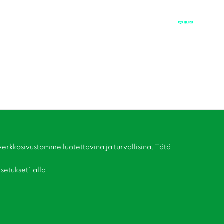
kkosivustomme luotettavina ja turvallisina. Tätä
setukset" alla.
Liity asiakaskerhoomme!