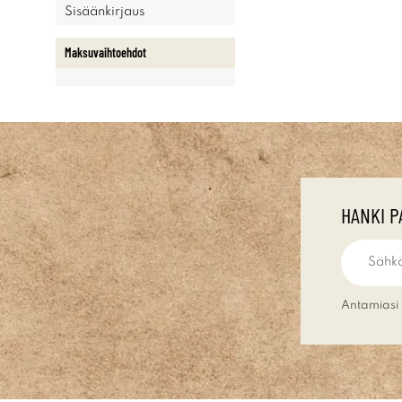
Sisäänkirjaus
Maksuvaihtoehdot
HANKI P
Antamiasi 