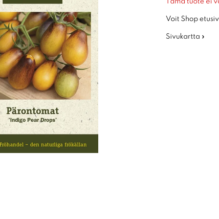
Tämä tuote ei v
Voit Shop etusiv
Sivukartta »