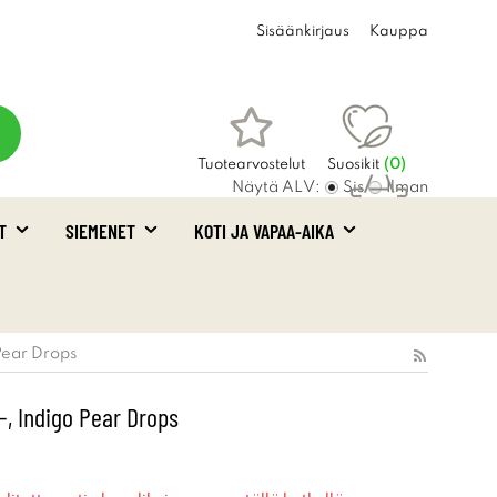
Sisäänkirjaus
Kauppa
Tuotearvostelut
Suosikit
(
0
)
Näytä ALV:
Sis
Ilman
T
SIEMENET
KOTI JA VAPAA-AIKA
Ostoskori
(0)
Pear Drops
-, Indigo Pear Drops