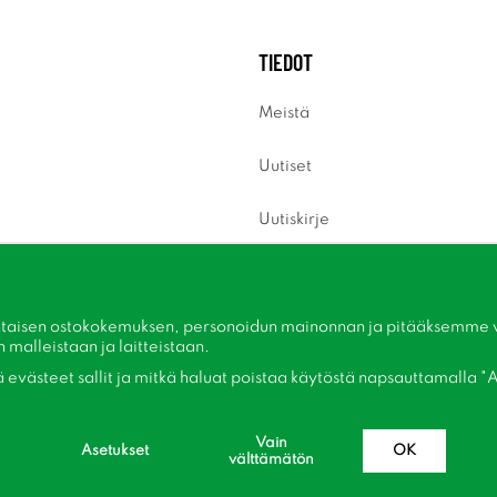
TIEDOT
Meistä
Uutiset
Uutiskirje
Tietoja evästeistä
Inspiraatiota
taisen ostokokemuksen, personoidun mainonnan ja pitääksemme ver
malleistaan ​​ja laitteistaan.
kä evästeet sallit ja mitkä haluat poistaa käytöstä napsauttamalla "A
Vain
Asetukset
OK
välttämätön