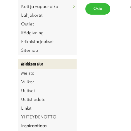
Koti ja vapaa-aika
Osta
Lahjakortit
Outlet
Rådgivning
Erikoistarjoukset
Sitemap
Asiakkaan alue
Meistä
Villkor
Uutiset
Uutistiedote
Linkit
YHTEYDENOTTO
Inspiraatiota