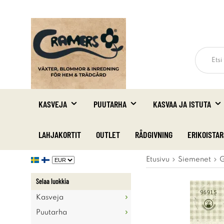
KASVEJA
PUUTARHA
KASVAA JA ISTUTA
LAHJAKORTIT
OUTLET
RÅDGIVNING
ERIKOISTA
Etusivu
Siemenet
G
Selaa luokkia
Kasveja
Puutarha