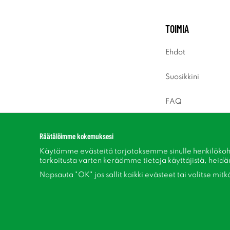
TOIMIA
Ehdot
Suosikkini
FAQ
Sisäänkirjaus
Räätälöimme kokemuksesi
Käytämme evästeitä tarjotaksemme sinulle henkilökoh
tarkoitusta varten keräämme tietoja käyttäjistä, heidän 
Napsauta "OK" jos sallit kaikki evästeet tai valitse mit
Seuraa meitä Facebook