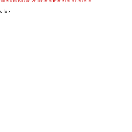
alitettavasti ole valikoimaamme tällä hetkellä.
ulle »