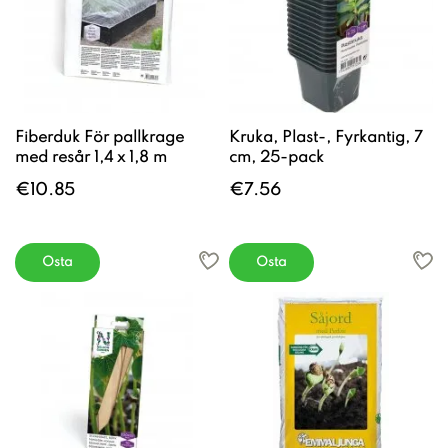
Fiberduk För pallkrage
Kruka, Plast-, Fyrkantig, 7
med resår 1,4 x 1,8 m
cm, 25-pack
€10.85
€7.56
Osta
Osta